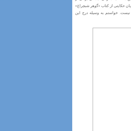
یان حکایتی از کتاب «گوهر شبچراغ»
 نیست. خواستم به وسیله درج این