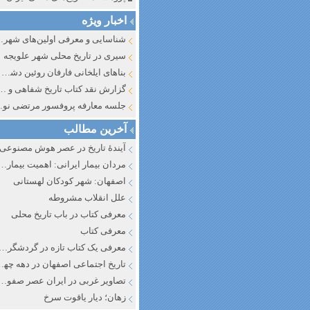
اخبار ویژه
شناسایی و معرف
سیری در تاریخ محلی شهر علویجه
بناهای ایلخانی فارفان روئین دشت اصفهان
گزارش نقد کتاب تاریخ شفاهی و جایگاه آن در تاریخ نگار
جلسه معارفه پروفسور مرتضی
آخرین مطالب
آیندهٔ تاریخ در عصر هوش مصنوعی
مردان بیمار ایرانی: اهمیت بیماری به عنوان عاملی در تفسیر تاری
اصفهان: شهر کودکان لهستانی
علل انقلاب مشروطه
معرفی کتاب در باب تاریخ محلی
معرفی کتاب
معرفی یک کتاب تازه در گردشگری ا
تاریخ اجتماعی اصفهان در دهه چه
تصاویر غربی در ایران عصر صفوی
زهان؛ دیار یاقوت سرخ