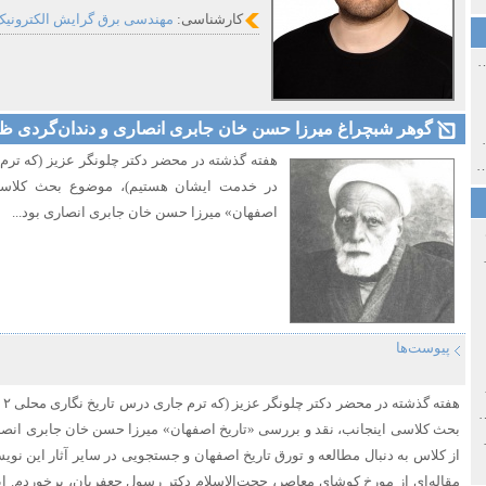
کارشناسی:
مهندسی برق گرایش الکترونیک دان
ی اولین‌های شهر مشهد
​​​​گوهر شبچراغ میرزا حسن خان جابری انصاری و دندان‌گردی ظ
ی معاصر ایران ۱۳۸۵-۱۳۵۸
 نورائی در دپارتمان شرق‌شناسی دانشگاه صوفیا، بلغارستان
در خدمت ایشان هستیم)، موضوع بحث کلاسی 
اصفهان» میرزا حسن خان جابری انصاری بود...
خ سیاسی ایران جدید
پیوست‌ها
صفهان
هف
ل و پنجاه از نگاه طنز نوروز جمشاد
بحث کلاسی اینجانب، نقد و بررسی «تاریخ اصفهان» میرزا حسن خان جابری انصار
 و قاجار
از کلاس به دنبال مطالعه و تورق تاریخ اصفهان و جستجویی در سایر آثار این نوی
مقاله‌ای از مورخ کوشای معاصر، حجت‌الاسلام دکتر رسول جعفریان، برخوردم. ای