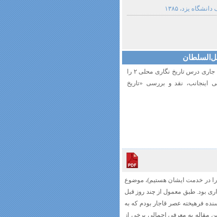
شگاه یزد، ۱۳۸۵
ل‌السلطان
​​هفته گذشته در محضر دکتر چلونگر عزیز (که ترم جاری درس تاریخ نگاری محلی ۲ را
اینجانب، نقد و بررسی «تاریخ
ته گذشته در محضر دکتر چلونگر عزیز (که ترم جاری درس تاریخ نگاری محلی ۲ را در خدمت ایشان هستیم)، موضوع
ی بود. طبق معمول از چند روز قبل
سنده فرهیخته عصر قاجار بودم که به
ن مقاله به معرفی اجمالی برخی از