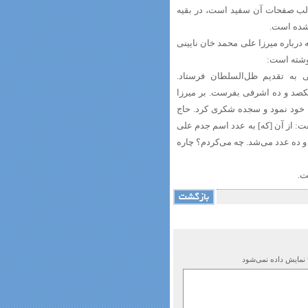
و ۸۷ برگ است، ضمن آنکه غالب صفحات آن سفید است، در بقیه
شده است.
 درباره میرزا علی محمد خان نایینی
وشته است:
 به تقدیم ظل‌السلطان فرستاد.
کصد و ده اشرفی بفرست. بر میرزا
ا خود نمود و سجده شکری کرد. حاج
ت: از آن [که] به عدد اسم جدم علی
 ده عدد می‌شد. چه می‌کردم؟ چاره
ت.
 نمایش داده نمی‌شود