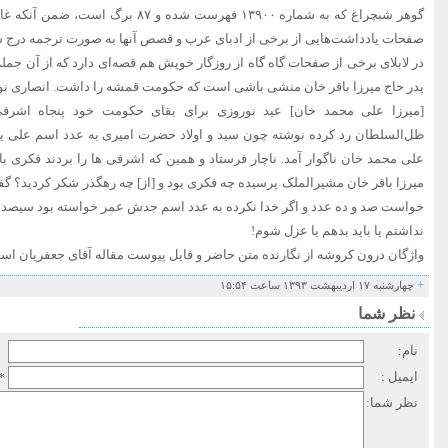
گوهر شبچراغ که به شماره ۱۳۹۰۰ فهرست شده 
صفحات یادداشت‌هایی از برخی از ادبای عرب و قصص آنها به صورت ترجمه درج 
در لابلای برخی از صفحات گاه گاه از روزگار خویش هم قصه‌ای دارد که از آن جمله
پدر حاج میرزا باقر خان منشی باشی است که حکومت قمشه را داشت. انصاری ن
[میرزا علی محمد خان] عید نوروزی برای بقای حکومت خود پنجاه اشرفی
ظل‌السلطان رد کرده نوشته چون سید و اولاد حضرت امیری به عدد اسم علی ی
علی محمد خان ناگوار آمد. ناچار فرستاد و همین که اشرفی ها را بردند فکری ب
میرزا باقر خان مشیرالملک پرسیده چه فکری بود و [از] چه رهگذر شکر کردید؟ گف
خواست صد و ده عدد و اگر خدا نکرده به عدد اسم جدش عمر خواسته بود سیصد و
نداشتم یا باید بدهم یا عزل شوم!
واژگان درون کروشه از نگارنده متن حاضر و فایل پیوست مقاله آقای جعفریان اس
+
چهارشنبه ۱۷ اردیبهشت ۱۳۹۳ ساعت ۱۵:۵۴
نظر شما
نام:
ایمیل :
*
نظر شما: