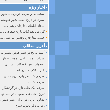
اخبار ویژه
شناسایی و معرف
سیری در تاریخ محلی شهر علویجه
بناهای ایلخانی فارفان روئین دشت اصفهان
گزارش نقد کتاب تاریخ شفاهی و جایگاه آن در تاریخ نگار
جلسه معارفه پروفسور مرتضی
آخرین مطالب
آیندهٔ تاریخ در عصر هوش مصنوعی
مردان بیمار ایرانی: اهمیت بیماری به عنوان عاملی در تفسیر تاری
اصفهان: شهر کودکان لهستانی
علل انقلاب مشروطه
معرفی کتاب در باب تاریخ محلی
معرفی کتاب
معرفی یک کتاب تازه در گردشگری ا
تاریخ اجتماعی اصفهان در دهه چه
تصاویر غربی در ایران عصر صفوی
زهان؛ دیار یاقوت سرخ