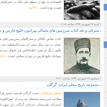
اقتصادی نه تنها در سطح ملی بلکه در جغرافیای 
هویت بوده است...
»ادامه
ی اولین‌های شهر مشهد
+
آدینه ۲۲ فروردین ۱۳۹۳ ساعت ۰۱:۱۸
معرفی و نقد کتاب سرزمین های شمالی پیرامون خلیج فارس و د
ی معاصر ایران ۱۳۸۵-۱۳۵۸
 نورائی در دپارتمان شرق‌شناسی دانشگاه صوفیا، بلغارستان
کتاب مغاص اللئالی و مناراللیالی سرزمین های 
عمان در صد سال پیش اثر سدیدالسلطنه بندرعبا
تألیف دیگر او یعنی اعلام­الناس فی احوال بندرع
سواحل خلیج فارس در دوران معاصر است...
»ادا
خ سیاسی ایران جدید
+
سه‌شنبه ۱۹ فروردین ۱۳۹۳ ساعت ۱۶:۲۰
مجموعه تاریخ محلی ایران، گرگان
صفهان
ل و پنجاه از نگاه طنز نوروز جمشاد
شکوه میرشکار
، دشت گرگان قدمتی شش هزار س
 و قاجار
میلادی، سرزمینی مستقل بود و دربار امپراطوری
استرآباد، طبرستان، جرجان، گرگان، این شهر تا او