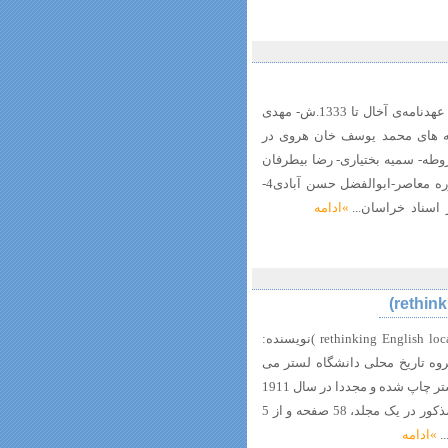
فهرست 1-بررسی روند جدایی قریه‌ی فیروزه از عهدنامه‌ی آخال تا 1333.ش- مهدی
 علی رستم نژاد نشلی 2- اندیشه های محمد یوسف خان هروی در
وطه- سمیه بختیاری- رضا بیطرفان
3- مولفه های تاریخ نگاری محلی خراسان در دوره معاصر-ابوالفضل حسن آبادی4-
ر اسناد خراسان...
»ادامه
بازنگری مجدد تاریخ محلی انگلیسی ( rethinking English local history )نویسنده:
گروه تاریخ محلی دانشگاه لستر می
باشد. این کتاب نخستین بار در سال 1987م در لستر چاپ شده و مجددا در سال 1911
م توسط همین انتشارات تجدید چاپ شد. کتاب مذکور در یک مجلد، 58 صفحه و از 5
.
»ادامه