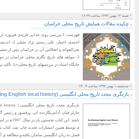
+
شنبه ۱۲ بهمن ۱۳۹۲ ساعت ۱۶:۲۹
چکیده مقالات همایش تاریخ محلی خراسان
احمدی اختیار-
بحرالفوائد و انعکاس آن در خراسان پس از مشر
جایگاه اسناد در بررسی­های تاریخ محلی«با تأکید ب
+
سه‌شنبه ۱ بهمن ۱۳۹۲ ساعت ۱۴:۰۳
بازنگری مجدد تاریخ محلی انگلیسی (rethinking English local history)
چارلز فیان آدامزنگارنده اثر، پرفسور و رئیس 
فصل به زبان انگلیسی سامان یافته و مطالعه ی آ..