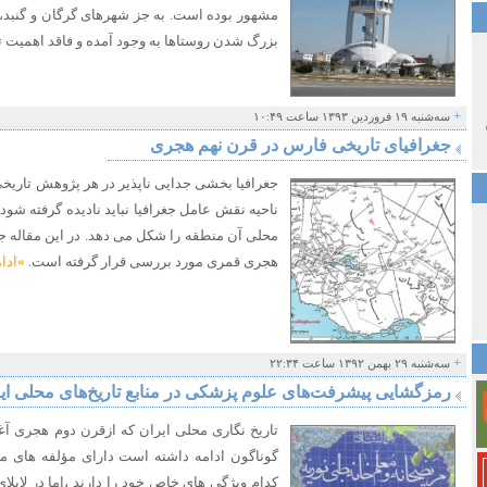
مشهور بوده است. به جز شهرهای گرگان و گنبد، 
بزرگ شدن روستاها به وجود آمده و فاقد اهمیت ت
+
سه‌شنبه ۱۹ فروردین ۱۳۹۳ ساعت ۱۰:۴۹
جغرافیای تاریخی فارس در قرن نهم هجری
جغرافیا بخشی جدایی ناپذیر در هر پژوهش تاریخ
ناحیه نقش عامل جغرافیا نباید نادیده گرفته شو
محلی آن منطقه را شکل می دهد. در این مقاله ج
هجری قمری مورد بررسی قرار گرفته است.
»ادا
+
سه‌شنبه ۲۹ بهمن ۱۳۹۲ ساعت ۲۲:۳۴
رمزگشایی پیشرفت‌های علوم پزشکی در منابع تاریخ‌های محلی ای
تاریخ نگاری محلی ایران که ازقرن دوم هجری آغ
گوناگون ادامه داشته است دارای مؤلفه های مخ
کدام ویژگی های خاص خود را دارند ،اما در لابلای