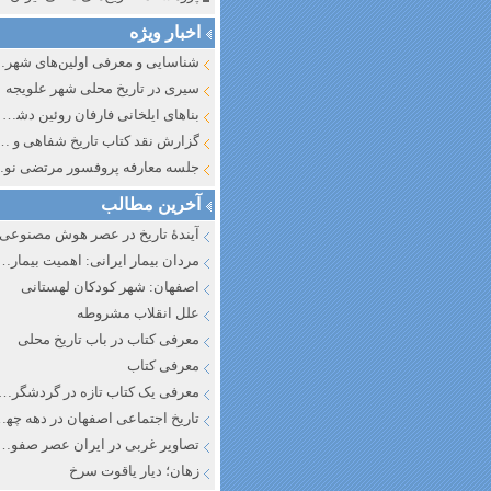
اخبار ویژه
شناسایی و معرف
سیری در تاریخ محلی شهر علویجه
بناهای ایلخانی فارفان روئین دشت اصفهان
گزارش نقد کتاب تاریخ شفاهی و جایگاه آن در تاریخ نگار
جلسه معارفه پروفسور مرتضی
آخرین مطالب
آیندهٔ تاریخ در عصر هوش مصنوعی
مردان بیمار ایرانی: اهمیت بیماری به عنوان عاملی در تفسیر تاری
اصفهان: شهر کودکان لهستانی
علل انقلاب مشروطه
معرفی کتاب در باب تاریخ محلی
معرفی کتاب
معرفی یک کتاب تازه در گردشگری ا
تاریخ اجتماعی اصفهان در دهه چه
تصاویر غربی در ایران عصر صفوی
زهان؛ دیار یاقوت سرخ