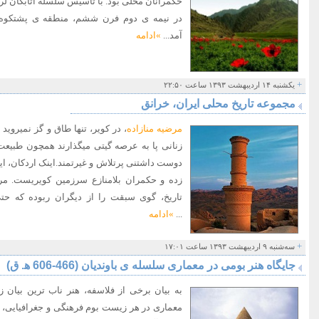
حکمرانان محلی بود. با تاسیس سلسله اتابکان 
در نیمه ی دوم فرن ششم، منطقه ی پشتکوه 
آمد...
»ادامه
+
یکشنبه ۱۴ اردیبهشت ۱۳۹۳ ساعت ۲۲:۵۰
مجموعه تاریخ محلی ایران، خرانق
مرضیه منازاده
، در کویر، تنها طاق و گز نمی­رو
زنانی پا به عرصه گیتی می­گذارند همچون طبیع
دوست داشتنی پرتلاش و غیرتمند.اینک اردکان، این 
زده و حکمران بلامنازع سرزمین کویریست. م
تاریخ، گوی سبقت را از دیگران ربوده که ح
...
»ادامه
+
سه‌شنبه ۹ اردیبهشت ۱۳۹۳ ساعت ۱۷:۰۱
جایگاه هنر بومی در معماری سلسله ی باوندیان (466-606 ﻫ. ق)
به بیان برخی از فلاسفه، هنر ناب ترین بیان
معماری در هر زیست بوم فرهنگی و جغرافیایی، 