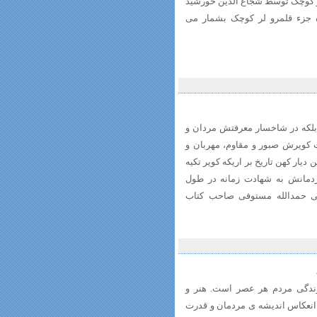
لر کوچک توسط شجاع الدین خورشید
جزء قلمرو لر کوچک بشمار می
ید بلکه در شاخسار معرفتش مردان و
ت کویرش صبور و مقاوم، مهربان و
دیار کهن تاریخ بر اریکه کویر تکیه
ردمانش به شهادت زمانه در طول
تی حمدالله مستوفی صاحب کتاب
 زندگی مردم هر عصر است. هنر و
انعکاس اندیشه ی مردمان و قدرت