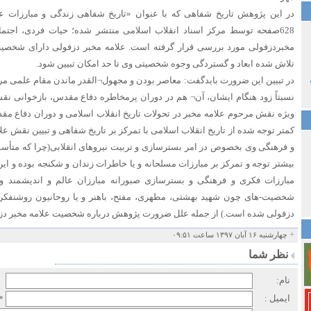
در این پژوهش تاریخ شفاهی که با عنوان «تاریخ شفاهی زندگی و مبارزات ع
628صفحه توسط مرکز اسناد انقلاب اسلامی منتشر شده؛ حیات فردی، اجتما
مخبردزفولی مورد بررسی قرار گرفته است. علامه مخبر دزفولی دارای شخصی
تلاش شده ابعاد و گستردگی وجوه شخصیتی وی تا حد امکان تبیین شود.
در تبیین این ضرورت بایدگفت: معاصر بودن و مجهول¬‌القدر ماندن مقام علمی مرح
نسبتاً زود هنگام ایشان، آن¬ هم در دوران پرمخاطره دفاع مقدس، بازخوانی 
ویژه نقش مرحوم علامه مخبر در تحولات تاریخ انقلاب اسلامی و دوران دفاع مقد
کمتر توجه شده از تاریخ انقلاب اسلامی با تمرکز بر تاریخ شفاهی و تبیین نقش ع
و فرهنگی وی بخصوص در امر بسترسازی و تربیت نیروهای انقلابی(چرا که متأسفا
بیشتر توجه و تمرکز بر مبارزات مسلحانه و یا خاطرات زندان و شکنجه بوده و ا
مبارزات فکری و فرهنگی و بسترسازی صبورانه مبارزان عالم و اندیشمند 
شخصیت-های چون شهید بهشتی، مطهری، مفتح، باهنر و یا روحانیون روشنفکر
دزفولی شده است.) از جمله علل ضرورت پژوهش درباره شخصیت علامه مخبر دز
+
چهارشنبه ۱۶ آبان ۱۳۹۷ ساعت ۰۹:۵۱
نظر شما
نام:
ایمیل :
*