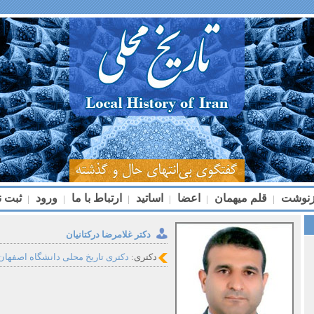
زنوشت
قلم میهمان
اعضا
اساتید
ارتباط با ما
ورود
ثبت ن
|
|
|
|
|
|
دکتر غلامرضا درکتانیان
دکتری:
دکتری تاریخ محلی دانشگاه اصفهان