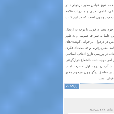
لامه شیخ عباس مخبر دزفولی» در
عی، علمی، دینی و مبارزات علامه
ت چند وجهی است که در این کتاب
وم مخبر دزفولی با توجه به ارتحال
نقش علما به صورت عمومی و به طور
س در دزفول، ‌بازخوانی گوشه‌¬های
لامه مخبردزفولی و فعالیت‌های فکری
نه در بررسی تاریخ انقلاب اسلامی
ین امر موجب تحت‌الشعاع قرارگرفتن
و شاگردان درجه اول حضرت امام،
 در مناطق دیگر چون مرحوم مخبر
فولی است.
 نمایش داده نمی‌شود