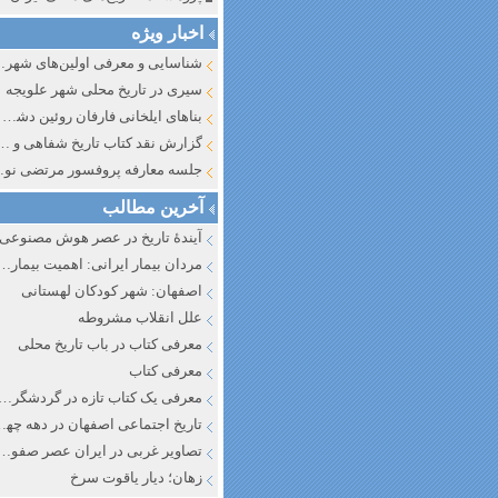
اخبار ویژه
شناسایی و معرف
سیری در تاریخ محلی شهر علویجه
بناهای ایلخانی فارفان روئین دشت اصفهان
گزارش نقد کتاب تاریخ شفاهی و جایگاه آن در تاریخ نگار
جلسه معارفه پروفسور مرتضی
آخرین مطالب
آیندهٔ تاریخ در عصر هوش مصنوعی
مردان بیمار ایرانی: اهمیت بیماری به عنوان عاملی در تفسیر تاری
اصفهان: شهر کودکان لهستانی
علل انقلاب مشروطه
معرفی کتاب در باب تاریخ محلی
معرفی کتاب
معرفی یک کتاب تازه در گردشگری ا
تاریخ اجتماعی اصفهان در دهه چه
تصاویر غربی در ایران عصر صفوی
زهان؛ دیار یاقوت سرخ