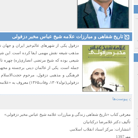
ی اولین‌های شهر مشهد
تاریخ شفاهی و مبارزات علامه شیخ عباس مخبر دزفولی
ی معاصر ایران ۱۳۸۵-۱۳۵۸
دزفول یکی از شهرهای عالم‌خیز ایران و جهان
 نورائی در دپارتمان شرق‌شناسی دانشگاه صوفیا، بلغارستان
مذهب شیعه نقش مهمی ایفا کرده است. این شهر ز
شیعی بوده که شیخ مرتضی انصاری(ره) چهره تاب
جمله است. یکی از عالمان دینی برجسته و مجهو
خ سیاسی ایران جدید
فرهنگی و مذهبی دزفول، مرحوم حجت‌الاسلام
دزفولی(تولد۱۳۰۷، وفات۱۳۶۵) معروف به «علامه مخبردزفولی» است.
پیوست‌ها
صفهان
معرفی کتاب «تاریخ شفاهی زندگی و مبارزات علامه شیخ عباس مخبر دزفولی»
ل و پنجاه از نگاه طنز نوروز جمشاد
تألیف:دکتر غلامرضا درکتانیان
 و قاجار
انتشارات: مرکز اسناد انقلاب اسلامی
مهر1397