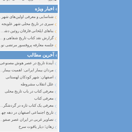
اخبار ویژه
شناسایی و معرف
سیری در تاریخ محلی شهر علویجه
بناهای ایلخانی فارفان روئین دشت اصفهان
گزارش نقد کتاب تاریخ شفاهی و جایگاه آن در تاریخ نگار
جلسه معارفه پروفسور مرتضی
آخرین مطالب
آیندهٔ تاریخ در عصر هوش مصنوعی
مردان بیمار ایرانی: اهمیت بیماری به عنوان عاملی در تفسیر تاری
اصفهان: شهر کودکان لهستانی
علل انقلاب مشروطه
معرفی کتاب در باب تاریخ محلی
معرفی کتاب
معرفی یک کتاب تازه در گردشگری ا
تاریخ اجتماعی اصفهان در دهه چه
تصاویر غربی در ایران عصر صفوی
زهان؛ دیار یاقوت سرخ