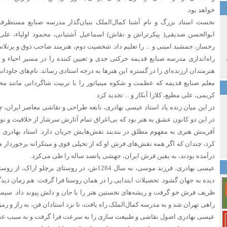
خواهد بود.
نخست استاد بزرگ و نام آشنا کمال‌الملک بنیان‌گذار مدرسه صنایع مستظرف
ابوالحسن صدیقی( پیکرتراش و نقاش) اسماعیل آشتیانی، محمود اولیاء، عل
رخساز، جمشید امینی و ... را تعلیم داد. شخصیت دوم، هنرمند صاحب ذوق و پرتلاش
راه‌اندازی مدرسه صنایع قدیمه حرکتی جدی و تعیین کننده را در مسیر احیاء و 
هنرمندان ارزنده‌ای را در گستره این هنرها به درجه استادی رساند. نام‌های جاود
معلم صنایع قدیمه که عظمت و شکوه مینیاتور را با تربیت شاگردانی مانند م
کریمی، علی مطیع، کلارا آبکار و ... تجدید کرد.
در این میان زنده یاد استاد عیسی بهادری، نابغه طراحی و نقاشی معاصر ایران،
در این دو کانون عشق به هنر بود که بی‌اغراق تمام آثارش سرشار از خلاقیت و نو
آفرینش هنری به مفهوم مطلق در بندبند نقش‌هایش جریان دارد. استاد بهادری
کرد، چندان که اگر همه نقش‌های فرش او که از تخیلی قوی و مبتکرانه برخوردار ه
درآمده بودند، به یقین فرش ایران، جهشی پانصد ساله را طی می‌کرد.
عیسی بهادری، فرزند موسی، به سال 1284ش، در روستای ب
دیده به جهان گشود. تحصیلات ابتدایی را در همان روستا فرا گرفت. هم زمان دی
ظریف فرش خو گرفت و ریشه‌های نخستین هنر را با جان و دلش پیوند داد. سپس 
راهی تهران شد و به مدرسه کمال‌الملک راه یافت، تا نزد استادان فن، به راز و رم
عیسی بهادری اصول نقاشی و طبیعت سازی را به سرعت فرا گرفت و به سبب عش