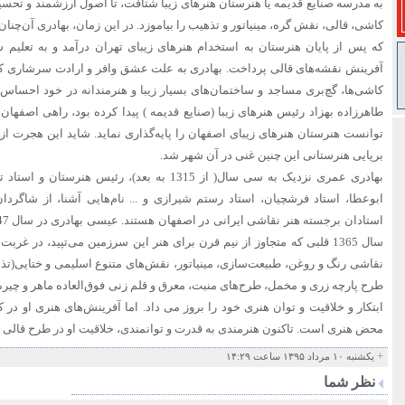
به مدرسه صنایع قدیمه یا هنرستان هنرهای زیبا شتافت، تا اصول ارزشمند و تحس
کاشی، قالی، نقش گره، مینیاتور و تذهیب را بیاموزد. در این زمان، بهادری آن‌چنا
که پس از پایان هنرستان به استخدام هنرهای زیبای تهران درآمد و به تعلیم
آفرینش نقشه‌های قالی پرداخت. بهادری به علت عشق وافر و ارادت سرشاری که به
کاشی‌ها، گچ‌بری مساجد و ساختمان‌های بسیار زیبا و هنرمندانه در خود احساس 
طاهرزاده بهزاد رئیس هنرهای زیبا (صنایع قدیمه ) پیدا کرده بود، راهی اصفهان،
توانست هنرستان هنرهای زیبای اصفهان را پایه‌گذاری نماید. شاید این هجرت از
برپایی هنرستانی این چنین غنی در آن شهر شد.
بهادری عمری نزدیک به سی سال( از 1315 به بعد)، رئی
ابوعطا، استاد فرشچیان، استاد رستم شیرازی و ... نام‌هایی آشنا، از شاگردا
سال 1365 قلبی که متجاوز از نیم قرن برای هنر این سرزمین می‌تپید، در غرب
نقاشی رنگ و روغن، طبیعت‌سازی، مینیاتور، نقش‌های متنوع اسلیمی و ختایی(
طرح پارچه زری و مخمل، طرح‌های منبت، معرق و قلم زنی فوق‌العاده ماهر و چیر
ابتکار و خلاقیت و توان هنری خود را بروز می داد. اما آفرینش‌های هنری او در
محض هنری است. تاکنون هنرمندی به قدرت و توانمندی، خلاقیت او در طرح قالی
+
یکشنبه ۱۰ مرداد ۱۳۹۵ ساعت ۱۴:۲۹
نظر شما