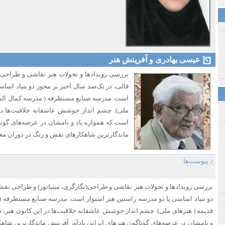
ی اولین‌های شهر مشهد
عیسی بهادری و آفرینش هنر
ی معاصر ایران ۱۳۸۵-۱۳۵۸
بررسی رویدادها و تحولات هنر نقاشی و طراحی(
 نورائی در دپارتمان شرق‌شناسی دانشگاه صوفیا، بلغارستان
قالی، در یک‌صد سال اخیر بر محور دو بنیاد اساس
است. مدرسه صنایع مستظرفه ( مدرسه کمال المل
ملی). چشم انداز جوشش عاشقانه خلاقیت‌ها در 
خ سیاسی ایران جدید
است که همواره یاد و نامشان در عرصه‌های گونا
ماندگارترین شاهکارهای نقش و رنگ در دوران معا
پیوست‌ها
صفهان
بررسی رویدادها و تحولات هنر نقاشی و طراحی(نگارگری، مینیاتور) و طراحی نقش
ل و پنجاه از نگاه طنز نوروز جمشاد
دو بنیاد اساسی یا دو مدرسه راستین هنر استوار است. مدرسه صنایع مستظرفه (
 و قاجار
قدیمه ( هنرهای ملی). چشم انداز جوشش عاشقانه خلاقیت‌ها در این کانون هنر، ظ
و نامشان در عرصه‌های گوناگون هنرهای ایرانی یادآور آفرینش ماندگارترین شاه