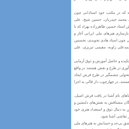
ه که در مکتب خود استادانی چون
ی محمد حیدریان، حسین شیخ، علی
 استاد حسین طاهرزاده بهزاد که با
بازسازی هنرهای ملی ایرانی آغاز و
انی چون استاد هادی تجویدی، نخستین
حمدعلی زاویه، مقیمی تبریزی، علی
 چکیده و حاصل آموزش و ذوق آزمایی
آوری در طرح و نقش هستند. در واقع
 تحولی چشمگیر در طرح فرش ایجاد
ستند، در چهارچوب دار قالی به اجرا
رچلو اراک، از روستاهای نام آشنا در بافت فرش اصیل،
دگان مشتاقش به نقش‌های دلنشین و
به دنبال ذوق و استعداد هنری خود
ز نقاشی آشنا شود.
ق بی‌حد و حسابش به هنرهای ملی