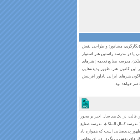
نگارگری، مینیاتور) و طراحی نقش
ی یا دو مدرسه راستین هنر استوار
ک)، مدرسه صنایع قدیمه ( هنرهای
این کانون هنر، ظهور پدیده‌هایی
گون هنرهای ایرانی یادآور آفرینش
صر خواهد بود.
 قالی، در یک‌صد سال اخیر بر محور
 مدرسه کمال الملک)، مدرسه صنایع
هور پدیده‌هایی است که همواره یاد
کارهای نقش و رنگ در دوران معاصر