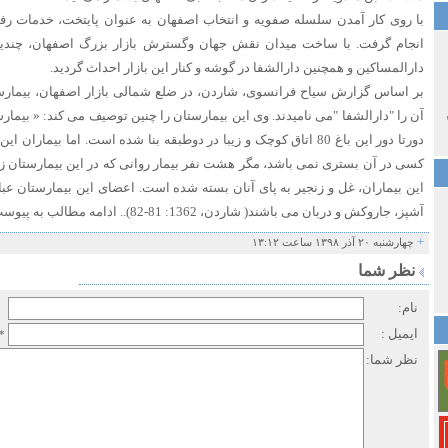
با روی کار آمدن سلسله صفویه و انتخاب اصفهان به عنوان پایتخت، خدمات رف
انجام گرفت. با ساخت میدان نقش جهان وگسترش بازار بزرگ اصفهان، چندین
دارالمساکین و همچنین دارالشفا در گوشه و کنار این بازار احداث گردید.
بر اساس گزارش سیاح فرانسوی، شاردن، در ضلع شمالی بازار اصفهان، بیمارس
آن را "دارالشفا "می نامیدند. وی این بیمارستان را چنین توصیف می کند: « بیما
دورتا دور این باغ 80 اتاق کوچک و زیبا در دوطبقه بنا شده است. اما بیما
کسی در آن بستری نمی باشد، مگر هشت نفر بیمار روانی که در این بیمارستان زن
این بیماران، غل و زنجیر به پای آنان بسته شده است. اعضای این بیمارستان عبا
آشپز، جاروکش و دربان می باشند( شاردن، 1362: 81-82).. ادامه مطالب به پیوست ارائه شده است
+
چهارشنبه ۲۰ آذر ۱۳۹۸ ساعت ۱۳:۱۲
نظر شما
نام:
ایمیل :
*
نظر شما: