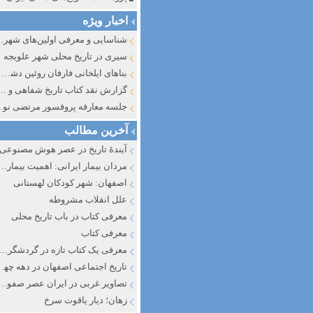
اخبار ویژه
شناسایی و معرف
سیری در تاریخ محلی شهر علویجه
بناهای ایلخانی فارفان روئین دشت اصفهان
گزارش نقد کتاب تاریخ شفاهی و جایگاه آن در تاریخ نگار
جلسه معارفه پروفسور مرتضی
آخرین مطالب
آیندهٔ تاریخ در عصر هوش مصنوعی
مردان بیمار ایرانی: اهمیت بیماری به عنوان عاملی در تفسیر تاری
اصفهان: شهر کودکان لهستانی
علل انقلاب مشروطه
معرفی کتاب در باب تاریخ محلی
معرفی کتاب
معرفی یک کتاب تازه در گردشگری ا
تاریخ اجتماعی اصفهان در دهه چه
تصاویر غربی در ایران عصر صفوی
زهان؛ دیار یاقوت سرخ