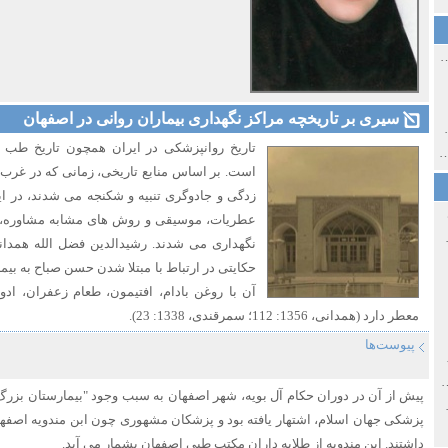
ی اولین‌های شهر مشهد
سیری بر تاریخچه مراکز نگهداری بیماران روانی در اصفهان
ی معاصر ایران ۱۳۸۵-۱۳۵۸
تاریخ روانپزشکی در ایران همچون تاریخ طب ا
 نورائی در دپارتمان شرق‌شناسی دانشگاه صوفیا، بلغارستان
است. بر اساس منابع تاریخی، زمانی که در غرب، 
زدگی و جادوگری تنبیه و شکنجه می شدند، در ایرا
عطریات، موسیقی و روش های مشابه مشاوره، 
خ سیاسی ایران جدید
نگهداری می شدند. رشیدالدین فضل الله همدانی
حکایتی در ارتباط با مبتلا شدن حسن صباح به بیم
آن با روغن بادام، افتیمون، طعام زعفران، ا
معطر دارد (همدانی، 1356: 112؛ سمرقندی، 1338: 23).
پیوست‌ها
صفهان
ل و پنجاه از نگاه طنز نوروز جمشاد
پیش از آن در دوران حکام آل بویه، شهر اصفهان به سبب وجود "بیمارستان بزرگ 
 و قاجار
پزشکی جهان اسلام، اشتهار یافته بود و پزشکان مشهوری چون ابن مندویه اصفه
داشتند. ابن مندویه از طلایه داران مکتب طبی اصفهان بشمار می آید.