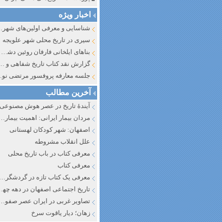
اخبار ویژه
شناسایی و معرف
سیری در تاریخ محلی شهر علویجه
بناهای ایلخانی فارفان روئین دشت اصفهان
گزارش نقد کتاب تاریخ شفاهی و جایگاه آن در تاریخ نگار
جلسه معارفه پروفسور مرتضی
آخرین مطالب
آیندهٔ تاریخ در عصر هوش مصنوعی
مردان بیمار ایرانی: اهمیت بیماری به عنوان عاملی در تفسیر تاری
اصفهان: شهر کودکان لهستانی
علل انقلاب مشروطه
معرفی کتاب در باب تاریخ محلی
معرفی کتاب
معرفی یک کتاب تازه در گردشگری ا
تاریخ اجتماعی اصفهان در دهه چه
تصاویر غربی در ایران عصر صفوی
زهان؛ دیار یاقوت سرخ