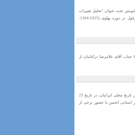
به 13 اردیبهشت ماه 1396از رسالۀ دکتری خویش تحت عنوان "تحلیل تغییرات
فضاهای شهری و تاثیر آن در تحولات اجتماعی، فرهنگی و اقتصادی شهر دزفول در دوره پهلوی (1304/1925-
در تاریخ 13 اردیبهشت 96 روز چهارشنبه در تالار دکتر ربانی از ساعت 10 -12 جناب آقای غلامرضا درکتانیان از
اولین گام در اجرای برنامه‌های سال 1396 انجمن تاریخ محلی ایرانیان، در تاریخ 25
 استانی انجمن با حضور برخی از