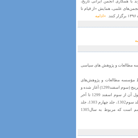
د با همکاری انجمن ایرانی تاریخ،
جمن‌های علمی، همایش «از قیام تا
.
»ادامه
ه
ایران (جلد 6) توسط مؤسسه مطالعات و پژوهش های سیاسی
ط مؤسسه مطالعات و پژوهش‌های
سیاسی منتشر شده است، از کودتای رضاخان میرپنج (سوم اسفند1299) آغاز شده و
هر سال آن در یک مجلد چاپ شده است. جلد اول آن از سوم اسفند 1299 تا آخر
اسفند1300، جلد دوم آن مربوط به سال 1301، جلد سوم1302، جلد چهارم 1303، جلد
پنجم1304 و آخرین جلد منتشر شده، جلد ششم است که مربوط به سال1305