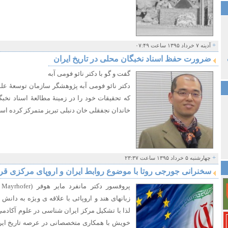
+
آدینه ۷ خرداد ۱۳۹۵ ساعت ۰۷:۴۹
ضرورت حفظ اسناد نخبگان محلی در تاریخ ایران
گفت و گو با دکتر نائو فومی آبه
که تحقیقات خود را در زمینۀ مطالعۀ اسناد نخبگ
خاندان نجفقلی خان دنبلی تبریز متمرکز کرده ا
+
چهارشنبه ۵ خرداد ۱۳۹۵ ساعت ۲۳:۳۷
سخنرانی جورجی روتا با موضوع روابط ایران و اروپای مرکزی قرون 15-
زبانهای هند و اروپائی با علاقه ی ویژه به دانش 
لذا با تشکیل مرکز ایران شناسی در علوم آکاد
خویش با همکاری متخصصانی در عرصه تاریخ ایرا