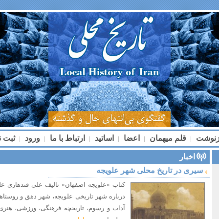
زنوشت
قلم میهمان
اعضا
اساتید
ارتباط با ما
ورود
ثبت ن
|
|
|
|
|
|
اخبار
سیری در تاریخ محلی شهر علویجه
کتاب «علویجه اصفهان» تالیف علی قندهاری علو
درباره شهر تاریخی علویجه، شهر دهق و روست
آداب و رسوم، تاریخچه فرهنگی، ورزشی، هنری