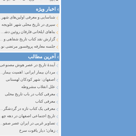
اخبار ویژه
شناسایی و معرف
سیری در تاریخ محلی شهر علویجه
بناهای ایلخانی فارفان روئین دشت اصفهان
گزارش نقد کتاب تاریخ شفاهی و جایگاه آن در تاریخ نگار
جلسه معارفه پروفسور مرتضی
آخرین مطالب
آیندهٔ تاریخ در عصر هوش مصنوعی
مردان بیمار ایرانی: اهمیت بیماری به عنوان عاملی در تفسیر تاری
اصفهان: شهر کودکان لهستانی
علل انقلاب مشروطه
معرفی کتاب در باب تاریخ محلی
معرفی کتاب
معرفی یک کتاب تازه در گردشگری ا
تاریخ اجتماعی اصفهان در دهه چه
تصاویر غربی در ایران عصر صفوی
زهان؛ دیار یاقوت سرخ