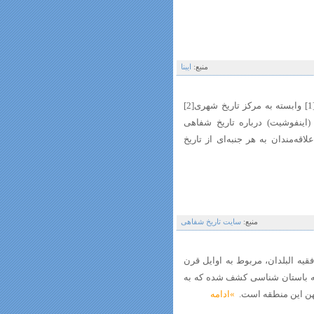
منبع:
ایبنا
آرشیو تاریخ شفاهی میدلند شرقی در انگلستان[1] وابسته به مرکز تاریخ شهری[2]
طلاعاتی (اینفوشیت) درباره تاریخ شفاهی
ه‌مندان به هر جنبه‌ای از تاریخ
منبع:
سایت تاریخ شفاهی
قیه البلدان، مربوط به اوایل قرن
ه باستان شناسی کشف شده که به
کهن این منطقه است.
»ادامه