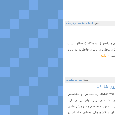
منبع:
انسان شناسی و فرهنگ
دکتر نائو فومی آبه پژوهشگر سازمان توسعۀ علم و دانش ژاپن (JSPS)، سالها است
ان محلی در زمان قاجاریه به ویژه
ست.
»ادامه
منبع:
میراث مکتوب
 17
پروفسور دکتر مانفرد مایر هوفر (Manfred Mayrhofer)، زبانشناس و متخصص
زبانشناسی در زبانهای ایرانی دارد.
می اتریش به تحقیق و پژوهش علمی
ن از کشورهای مختلف و ایران در