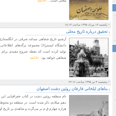
محلی است....
»ادامه
ی اولین‌های شهر مشهد
+
یکشنبه ۱۷ مرداد ۱۳۹۵ ساعت ۱۸:۱۴
تحقیق درباره تاریخ محلی
ی معاصر ایران ۱۳۸۵-۱۳۵۸
 نورائی در دپارتمان شرق‌شناسی دانشگاه صوفیا، بلغارستان
دانشگاه لیستر[3] مجموعه برگه‌های ا
تولید کرده است که نقطه شروع مفیدی برای علاق
شفاهی خواهد بود.
»ادامه
خ سیاسی ایران جدید
+
پنجشنبه ۳ تیر ۱۳۹۵ ساعت ۲۲:۱۶
بناهای ایلخانی فارفان روئین دشت اصفهان
صفهان
نام منطقه روئین دشت در کتاب جغرافیایی ابن ف
ل و پنجاه از نگاه طنز نوروز جمشاد
دهم میلادی ذکر شده است. در منطقه دو محوط
 و قاجار
هزاره چهارم ق.م بر می‌گردد و شاهدی بر تاریخ 