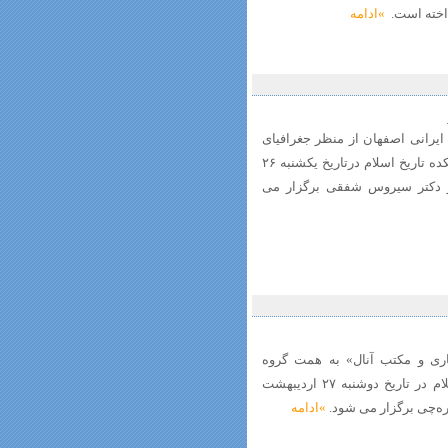
داخته است.
»ادامه
رانی اصفهان از منظر جغرافیای
تاریخی» به همت گروه جغرافیای تاریخی پژوهشکده تاریخ اسلام درتاریخ یکشنبه ۲۶
اعت ۱۷ لغایت ۱۹ با حضور دکتر سیروس شفقی برگزار می
اری و مکتب آنال» به همت گروه
روش‌شناسی و تاریخ‌نگاری پژوهشکده تاریخ اسلام در تاریخ دوشنبه ۲۷ اردیبهشت
»ادامه