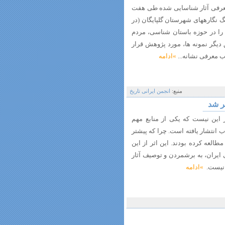
 معرفی آثار شناسایی شده طی هفت
نگارههای شهرستان گلپایگان (در
یدی را در حوزه باستان شناسی، مردم
دیگر نمونه ها، مورد پژوهش قرار
ب معرفی نشانه...
»ادامه
منبع:
انجمن ایرانی تاریخ
ر شد
 این نیست که یکی از منابع مهم
ب انتشار یافته است. چرا که پیشتر
مطالعه کرده بودند. این اثر از این
ایران، به برشمردن و توصیف آثار
ه نیست.
»ادامه