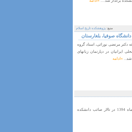
کده برگذار شد.....
»ادامه
منبع:
پژوهشکده تاریخ اسلام
انشگاه صوفیا، بلغارستان
اسفند جلسه معارفه دکتر مرتضی نورائی، استاد گروه
ی ایرانیان در دپارتمان زبانهای
د...
»ادامه
کارگاه آموزشی تاریخ شفاهی مورخ 7 و 8 آذرماه 1394 در تالار صائب دانشکده