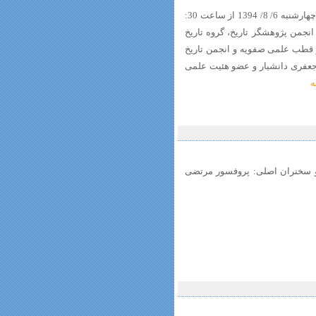
پیش همایش زن در تاریخ ایران (منطقۀ جنوب)، چهارشنبه 6/ 8/ 1394 از ساعت 30:
ری انجمن پژوهشگر تاریخ، گروه تاریخ
و قطب علمی صفویه و انجمن تاریخ
 جعفری دانشیار و عضو هئیت علمی
ه
 و سخنران اصلی: پروفسور مرتضی