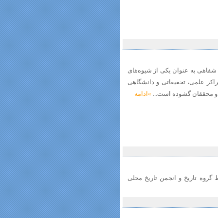
خ شفاهی به عنوان یکی از شیوه‌های
راکز علمی، تحقیقاتی و دانشگاهی
 و محققان گشوده است...
»ادامه
 تخصصی آموزش تاریخ شفاهی مورخه7 و 8 آذر ماه 94 توسط گروه تاریخ و انجمن تاریخ محلی