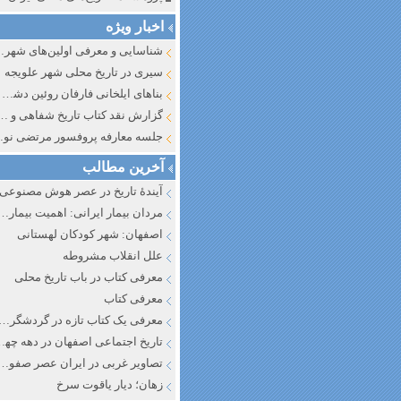
اخبار ویژه
شناسایی و معرف
سیری در تاریخ محلی شهر علویجه
بناهای ایلخانی فارفان روئین دشت اصفهان
گزارش نقد کتاب تاریخ شفاهی و جایگاه آن در تاریخ نگار
جلسه معارفه پروفسور مرتضی
آخرین مطالب
آیندهٔ تاریخ در عصر هوش مصنوعی
مردان بیمار ایرانی: اهمیت بیماری به عنوان عاملی در تفسیر تاری
اصفهان: شهر کودکان لهستانی
علل انقلاب مشروطه
معرفی کتاب در باب تاریخ محلی
معرفی کتاب
معرفی یک کتاب تازه در گردشگری ا
تاریخ اجتماعی اصفهان در دهه چه
تصاویر غربی در ایران عصر صفوی
زهان؛ دیار یاقوت سرخ