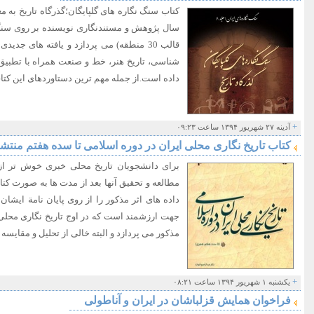
کتاب سنگ نگاره های گلپایگان؛گذرگاه تاریخ به
سال پژوهش و مستندنگاری نویسنده بر روی سنگ 
قالب 30 منطقه) می پردازد و یافته های جد
شناسی، تاریخ هنر، خط و صنعت همراه با تطبیق 
داده است.از جمله مهم ترین دستاوردهای این کتا
+
آدینه ۲۷ شهریور ۱۳۹۴ ساعت ۰۹:۲۳
کتاب تاریخ نگاری محلی ایران در دوره اسلامی تا سده هفتم منتش
برای دانشجویان تاریخ محلی خبری خوش تر از
مطالعه و تحقیق آنها بعد از مدت ها به صورت کتا
داده های اثر مذکور را از روی پایان نامة ایشان 
جهت ارزشمند است که در اوج تاریخ نگاری محلی 
مذکور می پردازد و البته خالی از تحلیل و مقایس
+
یکشنبه ۱ شهریور ۱۳۹۴ ساعت ۰۸:۲۱
فراخوان همایش قزلباشان در ایران و آناطولی