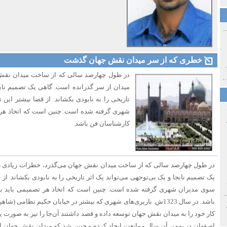
ی اولین‌های شهر مشهد
خطری که از سر میدان نقش جهان گذشت
ی معاصر ایران ۱۳۸۵-۱۳۵۸
در طول چهارصد سالی که از ساخت میدان نقش 
 نورائی در دپارتمان شرق‌شناسی دانشگاه صوفیا، بلغارستان
میدان از سر گذرانده است. گاهی یک تصمیم نابج
تاریخی را به نابودی بکشاند. از قضا بیشتر این 
شهری گرفته شده است. چنین است که اتخاذ هر
خ سیاسی ایران جدید
کارشناسان فن باشد.
در طول چهارصد سالی که از ساخت میدان نقش جهان می‌گذرد، خطرات زیادی را
یک تصمیم نابجا و یک بی‌توجهی می‌تواند یک اثر تاریخی را به نابودی بکشاند. از 
صفهان
سوی مدیران شهری گرفته شده است. چنین است که اتخاذ هر تصمیمی باید ب
ل و پنجاه از نگاه طنز نوروز جمشاد
باشد. در سال 1323ش. باربری‌های شهری که بیشتر در خیابان حکیم نظامی
 و قاجار
کار خود را به میدان نقش جهان توسعه داده و قصد داشتند آن‌جا را نیز به صورت یک 
اصفهان در بهمن آن سال ممانعت ایجاد کرده و چنین شد که میدان نقش جهان ا