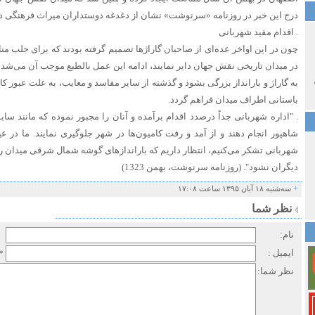
درج این خبر در روزنامه «سرنوشت» نشان از دغدغه دوستداران میراث فرهنگی در 
. اقدام مفید شهربانی
چون در این اواخر عده‌ای از صاحبان گاراژها تصمیم گرفته بودند که برای جلب مناف
در میدان تاریخی نقش جهان دایر نمایند، ادامه این عمل بالطبع موجب آن می‌شد ک
به گاراژ و بارانداز بزرگی بشود و گذشته از سایر مفاسد و معایب، به علت عبور کا
باستانی اطراف میدان فراهم گردد.
. "اداره شهربانی جداً درصدد اقدام برآمده و آنان را مجبور نموده که مانند سابق
شاهپور انجام دهند و از آمد و رفت کامیون‌ها در شهر جلوگیری نمایند. ما در ع
شهربانی تشکر می‌کنیم، انتظار داریم که باراندازهای گوشه شمال شرقی میدان را 
دیگران نشود". (روزنامه سرنوشت، بهمن 1323)
+
سه‌شنبه ۱۸ آبان ۱۳۹۵ ساعت ۱۷:۰۸
نظر شما
نام:
ایمیل :
*
نظر شما: