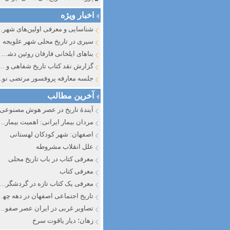
اخبار ویژه
شناسایی و معرف
سیری در تاریخ محلی شهر علویجه
بناهای ایلخانی فارفان روئین دشت اصفهان
گزارش نقد کتاب تاریخ شفاهی و جایگاه آن در تاریخ نگار
جلسه معارفه پروفسور مرتضی
آخرین مطالب
آیندهٔ تاریخ در عصر هوش مصنوعی
مردان بیمار ایرانی: اهمیت بیماری به عنوان عاملی در تفسیر تاری
اصفهان: شهر کودکان لهستانی
علل انقلاب مشروطه
معرفی کتاب در باب تاریخ محلی
معرفی کتاب
معرفی یک کتاب تازه در گردشگری ا
تاریخ اجتماعی اصفهان در دهه چه
تصاویر غربی در ایران عصر صفوی
زهان؛ دیار یاقوت سرخ