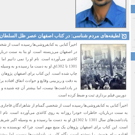
ی اولین‌های شهر مشهد
لطیفه‌های مردم شناسی: در کتاب اصفهان عصر ظل السلطان
ی معاصر ایران ۱۳۸۵-۱۳۵۸
اخیراً کتابی به کتابفروشی‌ها رسیده است از شخ
 نورائی در دپارتمان شرق‌شناسی دانشگاه صوفیا، بلغارستان
در اصفهان می‌زیسته است. او بنا به سنت دربار
کاغذی می‌آورده است. نام او را نمی دانیم اما
1301 تا 1302ق او به دست ما رسیده و به 
خ سیاسی ایران جدید
چاپ شده است. این کتاب برای اصفهان پژوهان ی
به دقت و ریزبینی وقایع و حوادث اتفاق افتاده ب
در یادداشت‌ها نیست، اما بیشتر آن چه شنیده و 
دوربین فیلم برداری ثبت و ضبط کرده است.
اخیراً کتابی به کتابفروشی‌ها رسیده است از شخصی گمنام از شاهزادگان قاجاری ک
صفهان
به سنت درباریان، خاطرات خودرا روزانه به روی کاغذی می‌آورده است. نام او 
ل و پنجاه از نگاه طنز نوروز جمشاد
یادداشت‌های سال 1301 تا 1302ق او به دست ما رسیده و به وسی
 و قاجار
است. این کتاب برای اصفهان پژوهان یک منبع مهم است. چرا که نویسنده به دق
افتاده برای خویش را نوشته است. نگاه کلی در یادداشت‌ها نیست، اما بیش