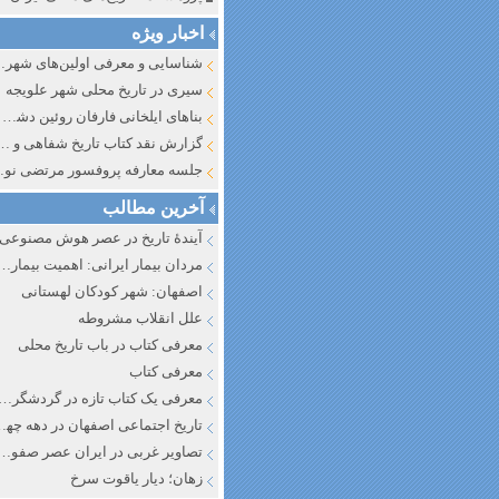
اخبار ویژه
شناسایی و معرف
سیری در تاریخ محلی شهر علویجه
بناهای ایلخانی فارفان روئین دشت اصفهان
گزارش نقد کتاب تاریخ شفاهی و جایگاه آن در تاریخ نگار
جلسه معارفه پروفسور مرتضی
آخرین مطالب
آیندهٔ تاریخ در عصر هوش مصنوعی
مردان بیمار ایرانی: اهمیت بیماری به عنوان عاملی در تفسیر تاری
اصفهان: شهر کودکان لهستانی
علل انقلاب مشروطه
معرفی کتاب در باب تاریخ محلی
معرفی کتاب
معرفی یک کتاب تازه در گردشگری ا
تاریخ اجتماعی اصفهان در دهه چه
تصاویر غربی در ایران عصر صفوی
زهان؛ دیار یاقوت سرخ