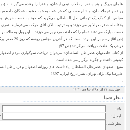
روضه و تجملات آن، و شام مفصلی که هر شب به همه دعوت شدگان داده می
مجلس، از کمک یک تومانی ظل السلطان می‌گوید که خود به دست خویش به 
بلافاصله حضرت والا بر می‌خیزند و به ترتیب بالای اتاق حرکت می‌فرمایند. نفری
دست مبارک می‌دهند. تمام را که دادند، مردم بر می‌خیزند.... این پول به طلاب و
(ص 86) رسم بر این بو
دولتی یک خلعت دریافت می‌کردند (ص 97).
از کتاب «اصفهان عصر ظل السلطان» می‌توان دریافت سوگواری مردم اصفهان
کیفیتی داشته و چگونه برگزار می‌شده است.
منبع: اصفهان عصر ظل السلطان: یادداشت های روزانه اصفهان و دربار ظل الس
علیرضا نیک نژاد، تهران، نشر تاریخ ایران، 1397
.
+
چهارشنبه ۲۱ آذر ۱۳۹۷ ساعت ۱۱:۴۱
نظر شما
نام:
ایمیل :
*
نظر شما: