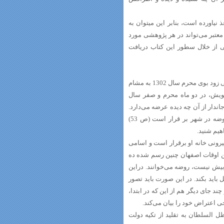
 نیاورده است، بنابر این میتوان به
معتبر می‌تواند در هر پژوهشی مورد
ی از خلال سطور این کتاب دریافت
نوشتن خاطرات یا آن قسمتی که یافت شده از ذی قعده 1301 آغاز می‌شود و خیلی زود بوی محرم سال 1302 به مشام
خویش، در دو ماه محرم و صفر سال
اندار از آن چه دیده عرضه می‌دارد.
او به ما یاد آور می‌شود که در دهه اول عاشورا حدود دویست منبر و مجلس روضه در شهر بر قرار است (ص 53)
هیم شنید.
نی خانه او برقرار است و اسامی
این اوقات اصفهان چنین رسم شده ده
بیش نیست، روضه می‌خوانند. دراین
باید بکند. در این صورت باید تصور
 جهت خواندن روضه و شنیدن آن باقی می‌ماند» (ص 62) او در چند جای دیگر هم از این که در ابتدا،
ی اعتراض خود را بیان می‌کند.
ل السلطان به تقلید از تکیه دولت