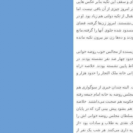
ای و سقف این تکیه بنابر عکس هایی
امروز چیزی از آن باقی نیست. اما
 از تکیه دولتی هم زیاد بود. او در
نشستند، امروز زن‌ها گرفته، فضای
 مسدود شده جلوی آنها را گرفته،مانع
 بودند و ده‌ها زن نیز بیرون تکیه مانده
نویسنده از مجالس خوب روضه خوانی
حدود چهار صد نفر نشسته بودند. در
ط پایین نشسته بودند. خلاصه «راه
 مراسم روضه خوانی خانه ملک التجار را حدود هزار و
. البته چندان خبری از سوگواری هم
وده است (ص 56) یک بار هم که برای مجلس روضه به خانه امام جمعه رفته
لحکومه هم صحبت می‌داشتند. خلاصه
ردند »( ص 60 ) شاید از همین زاویه هم بشود پیش بینی کرد که در پایان
قت برود (ص 68) در ماه صفر ظل السلطان مجلس روضه خوانی اش را
ک نقدی به طلاب و سادات بود «از
 داری می‌کنند. هر شب یک نفر از