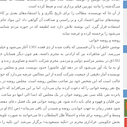
می‌گذشته را مانند دوربین فیلم برداری ثبت و ضبط کرده است.
از آن جا که نویسنده، مطالب را برای تاریخ نگاری و یا استفاده‌های بعدی بر کاغذ
نوشته‌های مذکور اعتماد کرد و بر راستی و صداقت آن گواهی داد. این مواد خام 
استفاده قرار گیرد. این نوشته تلاش دارد چند لطیفه که در حوزه مردم شناس
می‌شود را برجسته کرده و عرضه نماید:
روضه و روضه خوانی:
می‌رسد. این شاهزاده نیز که ارادتی به محرم داشته، هم چون دیگر همتایان 
1302ق در بیشتر مراسم دولتی و مردمی محرم شرکت داشته و تصاویری زنده و ج
نویسنده آمار دقیقی از جمعیت شرکت کننده از این مجالس عرضه می‌دارد که خوا
جالب است که این شخص خود نیز صاحب مجلس روضه است. مجلس روضه در بیرو
پنج نفر روضه خوانی را که دعوت کرده بیان می‌دارد، اما بر این می‌افزاید که «
پانزده نفر، بلکه سی نفر روضه خوان در یک مجلس که ابتدا الی انتها دو ساعت 
بین قلیان و قهوه و چای باید داده شود. هر روضه خوانی هم یک فصل دعای مفصل 
شود چقدر زمان به
وسط و آخر روضه برای شاه و احتمالاً ظل السلطان دعا می‌خوانند به صورت تلویح
بخش حکومتی عزاداری محرم در «تکیه مسعودیه» برگزار می‌شد. این تکیه را ظ