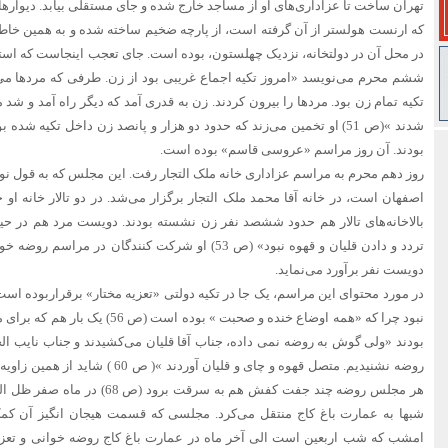
تهران ساخت تا عزاداری‌های او از مساجد خارج شده و جای مستقلی بیابد. دیواره
که ارنست هولستر از آن گرفته است، از پارچه ضخیم ساخته شده و به همین خاطر 
در محل آن در دولتخانه، نزدیک چهلستون، بوده است. جای تعجب اینجاست که استقبال
ششم محرم می‌نویسد «امروز تکیه اجماع غریبی بود از زن. طرفی که مرد‌ها می‌
تکیه تمام زن بود. مرد‌ها را بیرون کردند. زن به قدری آمد که دیگر راه آمد و شد
شدند »(ص 51) او تخمین می‌زند که حدود دو هزار و پانصد زن داخل تکیه شده
بودند. آن روز مراسم «عروسی قاسم» بوده است.
روز دهم محرم به مراسم عزاداری خانه ملک التجار رفت. این مجلس که به قول 
اصفهان است، در خانه آقا محمد ملک التجار برگزار می‌شد. در دو تالار خانه او 
بالاخانه‌های تالار هم حدود ششصد نفر زن نشسته بودند. دویست مرد هم در حیا
تردد و دادن قلیان و قهوه نبود» (ص 53) او شرکت کنندگان در
دویست نفر برآورد می‌نماید.
در مورد محتوای این مراسم، یک جا در تکیه دولتی «تعزیه مختار» برقراربوده است
نبود چرا که «همه اوضاع خنده و صحبت » ب
بودند «ولی گوش به روضه نمی داده، جناب آقا قلیان می‌کشیدند و جناب نایب ا
روضه نشنیدیم. متصل قهوه و چای و قلیان آو
هر مجلس روضه چند جفت کفش هم به سر
شبها به عمارت باغ کاج منتقل می‌کرد. مجلسی که قسمت هیجان انگیز آن کم
امشب که شب اربعین است الی آخر ماه در عمارت باغ کاج روضه خوانی و تعزیه