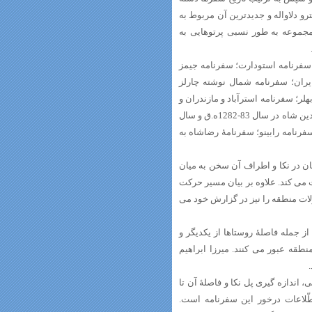
 این سفرنامه ‏ها مربوط به 997.ش/ 1618.م به قلم پیترو دلاواله و جدید‏ترین آن مربوط به
ین مجموعه به طور نسبی پرتوهایی به
له؛ سفرنامه استودارت؛ سفرنامه جیمز
ایران؛ سفرنامه شمال نوشته چارلز
ر؛ سفرنامه استرآباد و مازندران و
گیلان اثر میرزا ابراهیم؛ روزنامه سفر میرزا محمد مهندس؛ دو سفرنامه از ناصرالدین شاه در سال 83-1282ه.ق و سال
 سفرنامه رابینو؛ سفرنامۀ رضاشاه به
ن در نکا و اطراف آن سخن به میان
 می‏ کند. علاوه بر بیان مسیر حرکت
ات منطقه را نیز در گزارش خود می‏
 جمله فاصلۀ روستاها از یکدیگر و
طقه عبور می‏ کنند. میرزا ابراهیم
اندازه‏ گیری پل نکا و فاصلۀ آن تا
جمله اطّلاعات درخور این سفرنامه است.