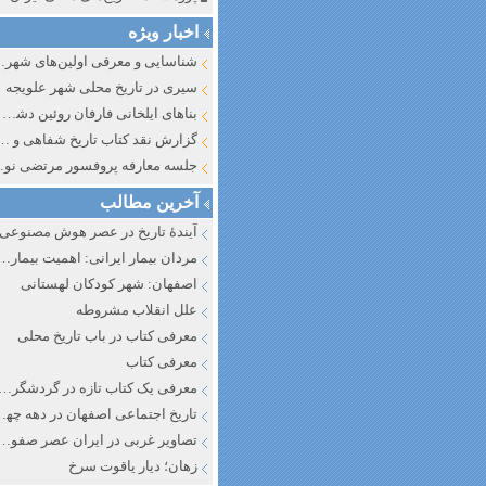
اخبار ویژه
شناسایی و معرف
سیری در تاریخ محلی شهر علویجه
بناهای ایلخانی فارفان روئین دشت اصفهان
گزارش نقد کتاب تاریخ شفاهی و جایگاه آن در تاریخ نگار
جلسه معارفه پروفسور مرتضی
آخرین مطالب
آیندهٔ تاریخ در عصر هوش مصنوعی
مردان بیمار ایرانی: اهمیت بیماری به عنوان عاملی در تفسیر تاری
اصفهان: شهر کودکان لهستانی
علل انقلاب مشروطه
معرفی کتاب در باب تاریخ محلی
معرفی کتاب
معرفی یک کتاب تازه در گردشگری ا
تاریخ اجتماعی اصفهان در دهه چه
تصاویر غربی در ایران عصر صفوی
زهان؛ دیار یاقوت سرخ