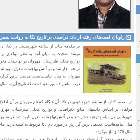
ی اولین‌های شهر مشهد
راویان قصه‌های رفته از یاد: درآمدی بر تاریخ نکا به روایت سفرنا
ی معاصر ایران ۱۳۸۵-۱۳۵۸
در مقدمه کتاب از سابقه شهرنشینی در نکا، آن 
 نورائی در دپارتمان شرق‌شناسی دانشگاه صوفیا، بلغارستان
تواریخ محلی طبرستان، مهروان در تهاجمات مغو
ترنجه دچار شد و در آتش تهاجمات مغول نابود شد.
خ سیاسی ایران جدید
مهروان به میان نیامده‎است. قدیم
درب امام زاده میرمفید است که تاریخ آن به سال 870.ق باز می‏گردد.
مولفان بر اساس داده‎های منابع جغرافیایی و تواریخ محلی طبرس
صفهان
شهرهایی ون میله و ترنجه دچار شد و در آتش تهاجمات مغول نابود شد. در منابع 
ل و پنجاه از نگاه طنز نوروز جمشاد
میان نیامده‎است. قدیمی ترین گزارش در مورد نام نکا مربوط به کتیبه درب 
 و قاجار
سال 870.ق باز می‏گردد.
در پژوهش مذکور گزارش‏های مربوط به نکا را از خلال چهارده سفرنامه‏ استخراج 