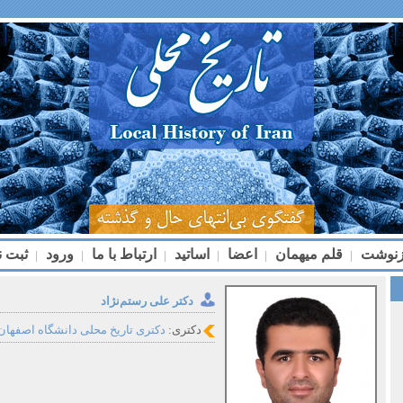
زنوشت
قلم میهمان
اعضا
اساتید
ارتباط با ما
ورود
ثبت ن
|
|
|
|
|
|
دکتر علی رستم‌نژاد
دکتری:
دکتری تاریخ محلی دانشگاه اصفهان