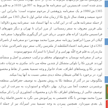
بندی شده‏ است.‏ قدیمی‏ترین
1365.ش/1986.م یک سفرنامه پژوهشی از مرحوم ستوده است؛ بنابراین ا
حدود سیصد و هفتاد سال تاریخ نکا از زمان شاه عباس اول تا سال 1365 می‏ افکند.
از جمله سفرنامه‏ هایی که در این کتاب به آن‏ها استناد شد: سفرنامه پیترو دلاوا
بیلی فریزر معروف به سفر زمستانی: از مرز ایران تا تهران و دیگر شهرهای 
فرانسیس مکنزی؛ کرانه‏ های جنوبی دریای خزر اثر گریگوری ملگونوف؛ سفرنامه بهل
1292ه.ق؛ سفرنامه اعتمادالسّلطنه از ملتزمین رکاب سفر دوم ناصرالدین‏ شاه؛
مازندران به قلم فرج‏ اللّه بهرامی و از آستارا تا استرآباد منوچهرستوده.
برخی از سفرنامه ‏نویسان به قومیت‏های مختلف و ترکیب جمعیتی و اصل و منشأشا
آوردند. فریزر نکا را بلوکی متشکل از چندین محله می‏ داند. مکنزی به جزئیات دقت
خود در نکا و روستاهای اطراف، تعداد خانوار و وجه تسمیۀ بعضی از نقاط و محصول
آورد. در برخورد با اهالی شیطان‏ محله دیدی منفی نسبت به آن‏ها پیدا می‏کند.
ملگونوف نیز در گذر از منطقۀ نکا به روش معمول به توصیف جغرافیایی منطقه از
برشمردن جمعیت آن‏جا می‏ پردازد. بهلر، دلاواله و استودارت به سرعت از این من
توصیف جالبی از روستاهای اطراف نکا دارد و محصولات کشاورزی آن را ذکر می‏کند.
میرزا محمد مهندس با نگاه تخصصی به پیرامونش می‏ نگرد به تخمین فاصلۀ زمانی، 
پل بعدی می‎‏پردازد. همچنین پی‏بردن به وجه تسمیۀ بندر امیرآباد نیز از 