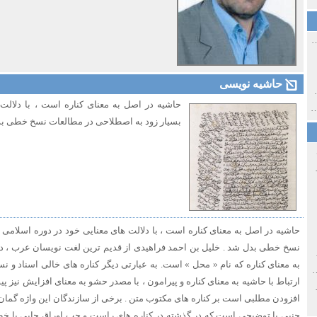
ی اولین‌های شهر مشهد
حاشیه نویسی
ی معاصر ایران ۱۳۸۵-۱۳۵۸
حاشیه در اصل به معنای کناره است ، با دلالت
 نورائی در دپارتمان شرق‌شناسی دانشگاه صوفیا، بلغارستان
بسیار زود به اصطلاحی در مطالعات نسخ خطی بد
خ سیاسی ایران جدید
حاشیه در اصل به معنای کناره است ، با دلالت های معنایی خود در دوره اسلامی
نسخ خطی بدل شد . خلیل بن احمد فراهیدی از قدیم ترین لغت نویسان عرب ، در 
صفهان
به معنای کناره که نام « محل » است. به عبارتی دیگر کناره های خالی اسناد و 
ل و پنجاه از نگاه طنز نوروز جمشاد
ارتباط با حاشیه به معنای کناره و پیرامون ، با مصدر حشو به معنای افزایش نیز پیو
 و قاجار
افزودن مطلبی است بر کناره های مکتوب متن . برخی از سازندگان این واژه گمان 
جنبی یا توضیحی است که در گذشته در کناره های راست و چپ اوراق چاپی یا خطی 