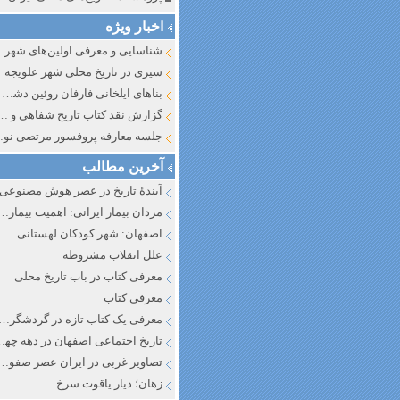
اخبار ویژه
شناسایی و معرف
سیری در تاریخ محلی شهر علویجه
بناهای ایلخانی فارفان روئین دشت اصفهان
گزارش نقد کتاب تاریخ شفاهی و جایگاه آن در تاریخ نگار
جلسه معارفه پروفسور مرتضی
آخرین مطالب
آیندهٔ تاریخ در عصر هوش مصنوعی
مردان بیمار ایرانی: اهمیت بیماری به عنوان عاملی در تفسیر تاری
اصفهان: شهر کودکان لهستانی
علل انقلاب مشروطه
معرفی کتاب در باب تاریخ محلی
معرفی کتاب
معرفی یک کتاب تازه در گردشگری ا
تاریخ اجتماعی اصفهان در دهه چه
تصاویر غربی در ایران عصر صفوی
زهان؛ دیار یاقوت سرخ