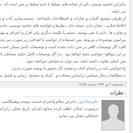
بنابراین حاشیه نویسی یکی از نشانه های تسلط یا عدم تسلط بر متن است که ، د
می باشد :
از طرفی توضیح کلمات و عبارات و اصطلاحات ناشناخته ، مستندسازی آیات و روا
اغلاط املایی ، نشان دادن نسخه بدل ، نظرها و خواسته های حاشیه نویسی، مانند 
و تفاوت ها ، تایید یا نفی نوشته ، متمم یا تکلمه، دیگری بیان اقرار و اعتراف و 
پیرامون موضوعات مربوط. پس استفاده از حواشی با اهدافی زیر صورت می پذیر
الف) اگر توضیحات کافی در متن داده نشده است و توضیحات کامل ممکن است رش
در این مواقع ، حواشی مفید خواهد بود . ب) اگر توضیحات کامل حاوی مسائلی باشن
متن اصلی تفاوت داشته باشد، می توان به حواشی مراجعه نمود .
ج) حواشی باید در راستای اثبات و صحت کار تحقیق یا نوشته صورت پذیرد .
د) مطالعات رجال شناسی براساس سجلات و... کمک به تصحیح ، زیبایی و تکمیل مت
+
سه‌شنبه ۲ تیر ۱۳۹۴ ساعت ۱۲:۵۴
نظرات
علیرضادادور
، باعرض سلام واحترام خدمت دوست وهمکلاسی دو
درصورت امکان لطف کرده منابع دکترای تاریخ محلی رابرایم
جنابعالی تشکر می نمایم.