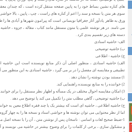
های کناره نشین بساط خود را به پایین صفحه منتقل کرده است ، که چندان معق
سوی هر متن یا نسخه و سند را اعم از کناره های راست ، چپ ، پایین ، بالا حواشی 
ورق به ظاهر یادآور آثار جغرافیا نویسانی است که پیرامون شهرها و آبادی ها را 
می نامند. در هر نوشته علمی یا متون مستقل مانند کتاب ، مقاله ، جزوه ، حاشیه
دسته های زیر تقسیم بندی کرد .
الف- حاشیه اسنادی
ب) حاشیه توضیحی
ج) حاشیه - اطلاعی
الف) حاشیه اسنادی ، منظور اصلی آن ذکر منابع نویسنده است این حاشیه 
تطبیقی و مقایسه ای مفصل را در بر می گیرد ، حاشیه اسنادی به این منظور می آی
1) مستند بودن نوشته را نشان دهد .
2) خواننده را به منابع نویسنده راهنمایی کند.
3) امکان مقایسه احوال مختلف در یک مسأله و اظهار نظر مستقل را برای خواننده فراهم می نماید .
ب) حاشیه توضیحی ، گاهی مطلب متن را تکمیل می کند یا توضیح می دهد .
ج) حاشیه اطلاعی ، حاشیه ای است که بیشتر یک یا چند فقره اطلاع معین به خوانن
اما از نظر محتوایی می توان نوشته ها و حواشی اسناد و نسخه ها را به چهار گروه 
1-ضبط صحیح لغات و اسامی : ناسخان پس از نوشتن متن ، آن را با نسخه اصل م
و مشکول سازی ، برخی از کلمات را برای وضوح بیشتر در حاشیه می نویسند و آ