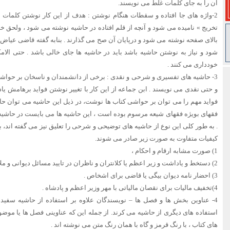
آن را به جای کلمات غلط می نویسند.
2-واژه های جا افتاده و سقطات هنگام نوشتن : هدف از این کار نوشتن کلما
تخریج » نامیده می شود و آنچه از قلم افتاده در حاشیه نوشته می شود ، ولحق 
بالای صفحه نوشته می شود و درپایان آن صح می گذارند . بنابه گفته قاضی عیاض 
شود و نیاز به نوشتن حاشیه باشد باید در حاشیه ها جای خالی باشد . حتی ا
خودداری می کنند .
3- حاشیه های تفسیری و شرحی و نقدی : برخی از دانشمندان و ناسخان بر حوا
و حتی نقدی می نویسند . ابن جماعه از این کار با تغییر نوشتن فواید برهامش یاد
فواید مهم را می توان بر حواشی کتاب ها نوشت، در ذیل این حاشیه می توان حاشی
فقهای بویژه فقهای شیعه مرسوم بوده است ، این حاشیه ها می بایست در حاشیه
. به طور کلی این نوع از حاشیه های توضیحی و شرحی را تعلیق نیز می گفته اند، به
کیفیات متفاوت به صورت زیر صادر می شوند.
1) صورت مشابه ارقام و احکام ،
2) دستخط و یاداشت و زیر اعظم یا کلانتران و ناظران در تایید مسائل دیوانی و ملاک عمل قرار دادن او .
3) احضار نامه دیوان بیگی یا قاضی برای اشخاص .
4)تخفیف مالیات برای نقصان مالیاتی با مهر وزیر اعظم و پادشاه .
4- عناوین بخش ها و فصل ها – نویسندگان علاوه بر استفاده از حاشیه سفید
استفاده های دیگری از حاشیه می کرند. از جمله این که عناوینی فصل ها یا موضو
های کتاب ، با رنگ قرمز و گاه با همان رنگ متن می نوشته اند .