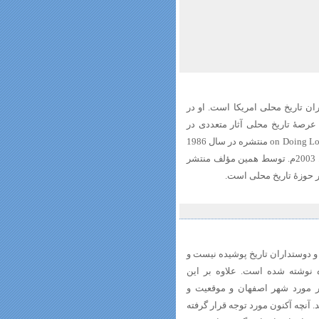
ان تاریخ محلی امریکا است. او در
در عرصۀ تاریخ محلی آثار متعددی در
کارنامۀ علمی و پژوهشی اش ثبت نموده است. از تأثیرگذارترین آنها on Doing Local History منتشره در سال 1986
می‌باشد. کتاب در باب تاریخ محلی ترجمۀ ویرایش دوم این اثر است؛ که در سال 2003م. توسط همین مؤلف منتشر
ر حوزۀ تاریخ محلی است.
 دوستداران تاریخ پوشیده نیست و
ه نوشته شده است. علاوه بر این
در مورد شهر اصفهان و موقعیت و
د. آنچه آکنون مورد توجه قرار گرفته