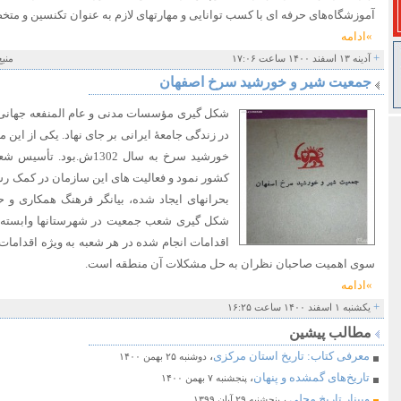
آموزشگاه‌های حرفه ای با کسب توانایی و مهارتهای لازم به عنوان تکنسین و متخ
»ادامه
+
آدینه ۱۳ اسفند ۱۴۰۰ ساعت ۱۷:۰۶
منبع
جمعیت شیر و خورشید سرخ اصفهان
شکل گیری مؤسسات مدنی و عام المنفعه جهانی د
در زندگی جامعۀ ایرانی بر جای نهاد. یکی از این
خورشید سرخ به سال 1302ش
کشور نمود و فعالیت های این سازمان در کمک رس
بحرانهای ایجاد شده، بیانگر فرهنگ همکاری و
شکل گیری شعب جمعیت در شهرستانها وابسته به
اقدامات انجام شده در هر شعبه به ویژه اقدامات ا
سوی اهمیت صاحبان نظران به حل مشکلات آن منطقه است.
»ادامه
+
یکشنبه ۱ اسفند ۱۴۰۰ ساعت ۱۶:۲۵
مطالب پیشین
معرفی کتاب: تاریخ استان مرکزی
،
دوشنبه ۲۵ بهمن ۱۴۰۰
تاریخ‌های گمشده و پنهان
،
پنجشنبه ۷ بهمن ۱۴۰۰
وبینار تاریخ محلی
،
پنجشنبه ۲۹ آبان ۱۳۹۹