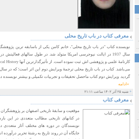
ی اولین‌های شهر مشهد
معرفی کتاب در باب تاریخ محلی
ی معاصر ایران ۱۳۸۵-۱۳۵۸
نویسنده کتاب "در باب تاریخ محلی"، خانم کامن یکی از باسابقه ترین پژوهشگر
 نورائی در دپارتمان شرق‌شناسی دانشگاه صوفیا، بلغارستان
سال 1937 در ایالت نیوجرسی امریکا متولد شد. در طول سالهای فعالیتش 
خ سیاسی ایران جدید
گردید. ویرایش دوم کتاب ماحصل تحقیقات و تجربیات تکمیلی و بیشتر نویسنده د
»ادامه
+
شنبه ۲۵ آذر ۱۴۰۲ ساعت ۲۱:۱۱
معرفی کتاب
موقعیت و سابقۀ تاریخی اصفهان بر پژوهشگران و
صفهان
در کتابهای تاریخی مطالب متعددی در این بار
ل و پنجاه از نگاه طنز نوروز جمشاد
نویسندگان در دوره های مختلف آثار متعددی 
 و قاجار
جایگاه آن در روند تاریخ به رشتۀ تحریر درآورده ان