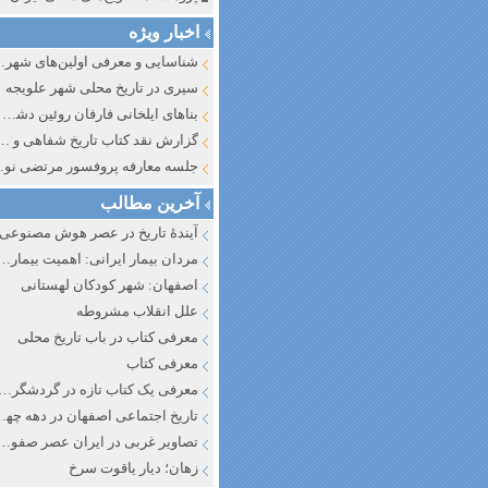
اخبار ویژه
شناسایی و معرف
سیری در تاریخ محلی شهر علویجه
بناهای ایلخانی فارفان روئین دشت اصفهان
گزارش نقد کتاب تاریخ شفاهی و جایگاه آن در تاریخ نگار
جلسه معارفه پروفسور مرتضی
آخرین مطالب
آیندهٔ تاریخ در عصر هوش مصنوعی
مردان بیمار ایرانی: اهمیت بیماری به عنوان عاملی در تفسیر تاری
اصفهان: شهر کودکان لهستانی
علل انقلاب مشروطه
معرفی کتاب در باب تاریخ محلی
معرفی کتاب
معرفی یک کتاب تازه در گردشگری ا
تاریخ اجتماعی اصفهان در دهه چه
تصاویر غربی در ایران عصر صفوی
زهان؛ دیار یاقوت سرخ