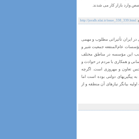
صص وارد بازار کار می شدند.
:
http://joralh.nlai.ir/issue_338_339.html
ر ایران تأثیراتی مطلوب و مهمی
 مؤسسات عام‌المنفعه جمعیت شیر و
.بود. تأسیس شعب این مؤسسه در مناطق مختلف
انی و همکاری با مردم در حوادث و
 حس تعاون و مهروزی است. اگرچه
 پیگیریهای دولتی بوده است اما
ولیه بیانگر نیازهای آن منطقه و از