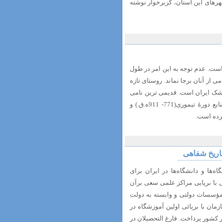
رهای این استان، گزبرخوار نوشته
است. عدم توجه به این امر در طول
از آنان برجا نماند. روستای تازه
زشک ایران است. قدیمی ترین نامی
که از آن در تاریخ آمده در نسخۀ خطی تاریخ حسامی اثر واعظ حسامی از منابع دورۀ تیموری(771- 911ه.ق.) و
برده است.
اریخ شفاهی
ه‌ها و دانشگاه‌ها در ایران برای
با برپایی مراکز علمی سعی برآن
مؤسسات دولتی و وابسته به دولت
شاهی خدمات اجتماعی برعهده گرفت. از دهۀ 30 این سازمان با برپائی اولین آموزشگاه در
 کشور پرداخت. فارغ التحصیلان در