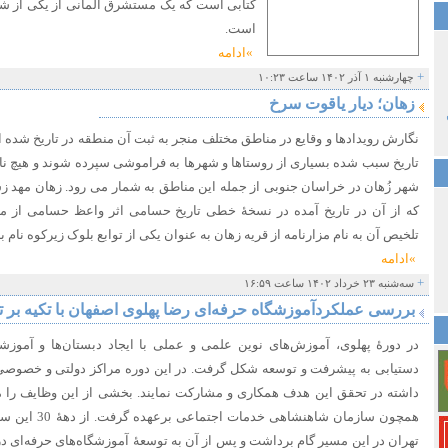
کتابی است که یک مستشرق آلمانی از یکی از شه
است.
»ادامه
+
چهارشنبه ۱ آذر ۱۴۰۲ ساعت ۱۰:۲۳
زهان؛ دیار یاقوت سرخ
نگارش رویدادها و وقایع در مناطق مختلف منجر به ثبت آن منطقه در تاریخ شده 
تاریخ سبب شده بسیاری از روستاها و شهرها به فراموشی سپرده شوند و هیچ نامی 
شهر زُهان در خراسان جنوبی از جمله این مناطق به شمار می رود. زهان مهد 
تلخیص آن به نام مزارنامه از قریه زهان به عنوان یکی از توابع بلوک زیرکوه نام 
»ادامه
+
سه‌شنبه ۲۳ خرداد ۱۴۰۲ ساعت ۱۶:۵۹
بررسی عملکردآموزشگاه حرفه‌ای رضا پهلوی اصفهان با تکیه بر ت
در دورۀ پهلوی، آموزش‌های نوین علمی و عملی با ایجاد دبستان‌ها و آموزشگا
دستیابی به پیشرفت و توسعه شکل گرفت. در این دوره مراکز دولتی و خصوصی 
داشته در تحقق این هدف همکاری و مشارکت نمایند. بخشی از این وظایف را 
همچون سازمان شاهن
تهران در این مسیر گام برداشت و پس از آن به توسعۀ آموزشگاه‌های حرفه‌ای در