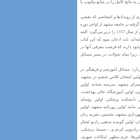
ه نتایج کامل را در منابع مکتوب یا
ی از رویدادها و اشخاصی که نقشی
ت گرفته در جامعه مشهد از اواخر دوره
قاجار بوده است، بنابراین محدوده زمانی کتاب بیشتر از اواخر دوره قاجار تا پیش از سال 1357 را دربر می‌گیرد. البته
اند. باید اذعان نمود که این کتاب
ود دارند که فرصت معرفی آنها در
 زیرا تمام تحولات، در بستر مسائل
دازد: مسائل آموزشی و فرهنگی در
اولین امتحان کلاس ششم در مشهد،
شسرای مشهد، مدرسه شبانه، اولین
چون، اولین آموزشگاه عالی بهداشت،
یس دانشکده پزشکی، اولین رؤسای
مانند اولین روزنامه مشهد، اولین
هرداری مشهد، نخستین نشریه زنان
ان، اولین گوینده مذهبی رادیو لشکر
ه رادیویی کردی و...، سینما، پزشکی،
لین‌ها، حرم مطهر، امکانات شهری،