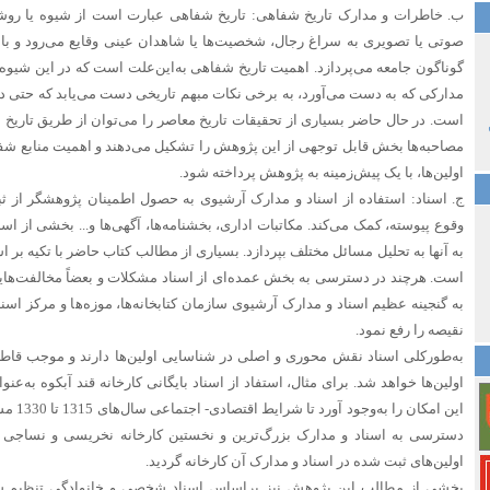
ب. خاطرات و مدارک تاریخ شفاهی: تاریخ شفاهی عبارت است از شیوه یا روشی 
صوتی یا تصویری به سراغ رجال، شخصیت‌ها یا شاهدان عینی وقایع می‌رود و با
گوناگون جامعه می‌پردازد. اهمیت تاریخ شفاهی به‌این‌علت است که در این شیوه، م
مدارکی که به دست می‌آورد، به برخی نکات مبهم تاریخی دست می‌یابد که حتی در 
است. در حال حاضر بسیاری از تحقیقات تاریخ معاصر را می‌توان از طریق تاریخ ش
مصاحبه‌ها بخش قابل توجهی از این پژوهش را تشکیل می‌دهند و اهمیت منابع شفا
اولین‌ها، با یک پیش‌زمینه به پژوهش پرداخته شود.
ج. اسناد: استفاده از اسناد و مدارک آرشیوی به حصول اطمینان پژوهشگر از ثبت
وقوع پیوسته، کمک می‌کند. مکاتبات اداری، بخشنامه‌ها، آگهی‌ها و... بخشی از اسنا
به آنها به تحلیل مسائل مختلف بپردازد. بسیاری از مطالب کتاب حاضر با تکیه‌ بر 
است. هرچند در دسترسی به بخش عمده‌ای از اسناد مشکلات و بعضاً مخالفت‌ها
به گنجینه عظیم اسناد و مدارک آرشیوی سازمان کتابخانه‌ها، موزه‌ها و مرکز ا
نقیصه را رفع نمود.
به‌طورکلی اسناد نقش محوری و اصلی در شناسایی اولین‌ها دارند و موجب قا
اولین‌ها خواهد شد. برای مثال، استفاد از اسناد بایگانی کارخانه قند آبکوه به‌ع
این امکا
دسترسی به اسناد و مدارک بزرگ‌ترین و نخستین کارخانه نخریسی و نساجی
اولین‌های ثبت شده در اسناد و مدارک آن کارخانه گردید.
بخشی از مطالب این پژوهش نیز براساس اسناد شخصی و خانوادگی تنظیم ش