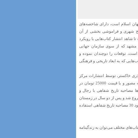
جهان اسلام است، دارای شاخصه‌های
ریخ شهری و فراموشی بخشی از آن
 شاهد انتشار کتاب‌هایی با رویکرد
ر مشهد که از سوی سازمان جهانی
اری شده است، توقعات را دوچندان نموده و
‌هایی که به ابعاد تاریخی و فرهنگی
آذری خاکستر، توسط انتشارات مرکز
پژوهش‌های شورای اسلامی شهر مشهد با شمارگان 1000 نسخه در 365 صفحه مصور و با قیمت 25000 تومان در
سال‌ها مصاحبه تاریخ شفاهی با رجال و
 همواره موردتوجه مؤلف بوده است. کار نگارش کتاب از آبان 1389 شروع شد و پس از دو سال در زمستان
1391 به پایان رسید. در این کتاب از بیش از 90 قطعه عکس، 2000 برگ سند و حدود 30 مصاحبه تاریخ شفاهی استفاده‌
اب‌های مختلف می‌توان به زندگینامه