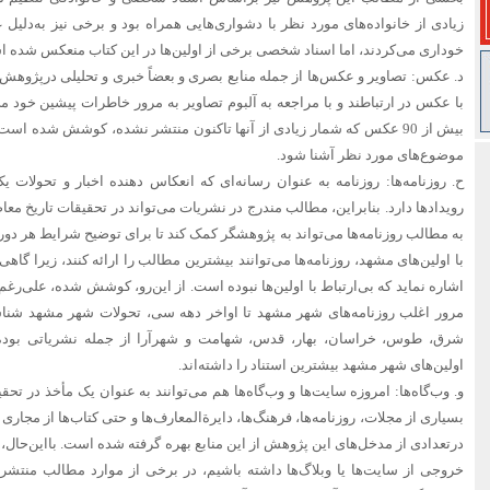
زیادی از خانواده‌های مورد نظر با دشواری‌هایی همراه بود و برخی نیز به‌دلیل ع
خوداری می‌کردند، اما اسناد شخصی برخی از اولین‌ها در این کتاب منعکس شده 
د. عکس: تصاویر و عکس‌ها از جمله منابع بصری و بعضاً خبری و تحلیلی درپژوهش‌ه
با عکس در ارتباطند و با مراجعه به آلبوم تصاویر به مرور خاطرات پیشین خود می‌پ
بیش از 90 عکس که شمار زیادی از آنها تاکنون منتشر نشده، کوشش شده است
موضوع‌های مورد نظر آشنا شود.
ح. روزنامه‌ها: روزنامه به عنوان رسانه‌ای که انعکاس دهنده اخبار و تحول
رویدادها دارد. بنابراین، مطالب مندرج در نشریات می‌تواند در تحقیقات تاریخ معا
به مطالب روزنامه‌ها می‌تواند به پژوهشگر کمک کند تا برای توضیح شرایط هر دوره‌
با اولین‌های مشهد، روزنامه‌ها می‌توانند بیشترین مطالب را ارائه کنند، زیرا گاه
اشاره نماید که بی‌ارتباط با اولین‌ها نبوده است. از این‌رو، کوشش شده، علی‌رغم
مرور اغلب روزنامه‌های شهر مشهد تا اواخر دهه سی، تحولات شهر مشهد شناسا
شرق، طوس، خراسان، بهار، قدس، شهامت و شهرآرا از جمله نشریاتی بوده‌
اولین‌های شهر مشهد بیشترین استناد را داشته‌اند.
و. وب‌گاه‌ها: امروزه سایت‌ها و وب‌گاه‌ها هم می‌توانند به عنوان یک مأخذ در تحق
بسیاری از مجلات، روزنامه‌ها، فرهنگ‌ها، دایرةالمعارف‌ها و حتی کتاب‌ها از مجاری 
درتعدادی از مدخل‌های این پژوهش از این منابع بهره گرفته شده است. بااین‌حال،
خروجی از سایت‌ها یا وبلاگ‌ها داشته باشیم، در برخی از موارد مطالب منتش