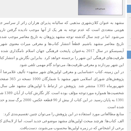
ی اولین‌های شهر مشهد
مشهد به ‌عنوان کلان‌شهری مذهبی که سالیانه پذیرای هزاران زائر از سراسر 
هویتی متعددی است که عدم توجه به هر یک از آنها موجب نادیده گرفتن تا
می‌شود. اما در چند سال گذشته توجه مشهد پژوهان به تاریخ معاصر موجب شده تا
ی معاصر ایران ۱۳۸۵-۱۳۵۸
تاریخ معاصر مشهد باشیم. قطعاً انتشار کتاب‌ها و معرفی میراث معنوی شه
 نورائی در دپارتمان شرق‌شناسی دانشگاه صوفیا، بلغارستان
آیسیسکو در سال 2017 به‌عنوان پایتخت فرهنگی جهان اسلام نامگذ
ظرفیت‌های فرهنگی این شهر را برجسته خواهد کرد. بنابراین نگارش و انتشار کتاب
این شهر بپردازند و معرفی ظرفیت‌ها، می‌تواند گام مهمی تلقی شود.
خ سیاسی ایران جدید
در این زمینه، کتاب «شناسایی و معرفی اولین‌های شهر مشهد» تألیف غلامرضا 
شهریورماه 1395 منتشر شد. پژوهش در ارتباط با اولین‌های مشهد طی 
شخصیت‌ها
صفهان
شده است.
ل و پنجاه از نگاه طنز نوروز جمشاد
منابع مطالعاتی مورد استفاده در این پژوهش را می‌توان چنین تقسیم‌بندی کرد:
 و قاجار
الف. کتاب‌ها: هرچند مبحث اولین‌های مشهد موضوعی جدید است، اما از لابه‌لای کت
برخی از اشخاص که در زمره اولین‌ها محسوب می‌شوند، دست‌یافت.