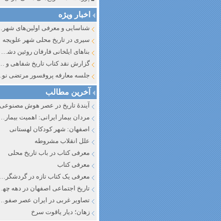
اخبار ویژه
شناسایی و معرف
سیری در تاریخ محلی شهر علویجه
بناهای ایلخانی فارفان روئین دشت اصفهان
گزارش نقد کتاب تاریخ شفاهی و جایگاه آن در تاریخ نگار
جلسه معارفه پروفسور مرتضی
آخرین مطالب
آیندهٔ تاریخ در عصر هوش مصنوعی
مردان بیمار ایرانی: اهمیت بیماری به عنوان عاملی در تفسیر تاری
اصفهان: شهر کودکان لهستانی
علل انقلاب مشروطه
معرفی کتاب در باب تاریخ محلی
معرفی کتاب
معرفی یک کتاب تازه در گردشگری ا
تاریخ اجتماعی اصفهان در دهه چه
تصاویر غربی در ایران عصر صفوی
زهان؛ دیار یاقوت سرخ