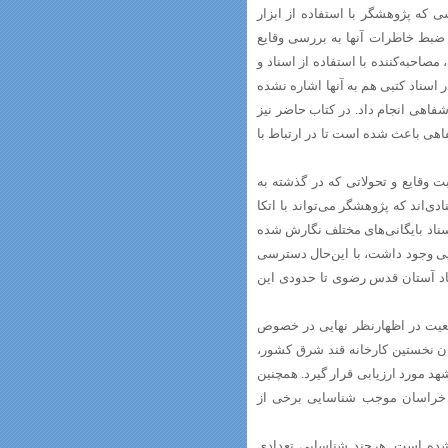
که پژوهشگر با استفاده از ابزار
 ضبط خاطرات آنها به بررسی وقایع
صاحبه‌کننده با استفاده از اسناد و
اسناد کتبی هم به آنها اشاره نشده
فاهی انجام داد. در کتاب حاضر نیز
هی باعث شده است تا در ارتباط با
 وقایع و تحولاتی که در گذشته به
دی‌اند که پژوهشگر می‌تواند با اتکا
اسناد بایگانی‌های مختلف نگارش شده
یی وجود داشت، با این‌حال دسترسی
سناد آستان قدس رضوی تا حدودی این
طعیت در اظهارنظر نهایی در خصوص
نوان نخستین کارخانه قند شرق کشور،
ن را به‌وجود آورد تا شرایط اقتصادی- اجتماعی سال‌های 1315 تا 1330 مشهد مورد ارزیابی قرار گیرد. همچنین
 خراسان موجب شناسایی برخی از
ده است. هرچند شناسایی تعدادی