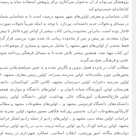
پژوهشگر می‌تواند از آن به‌عنوان سرآغازی برای پژوهش استفاده نماید و رسیدن ب
کتابخانه‌ای جست‌وجو کند.
کتاب شناسایی و معرفی اولین‌های شهر مشهد درصدد است تا به شناسایی شمار
در مسائل و تحولات جدید داشته‌اند، بپردازد. با توجه به اینکه تقریباً تحولات صور
موارد متعددی نیز پیش و پس از محدوده زمانی یاد شده مورد بررسی قرار گرفته‌
فقط بخشی از اولین‌های شهر مشهد را شامل می‌شود و بسیاری از موضوعات وج
این کتاب مهیا نشد. همچنین بیشتر تلاش شده تا به مسائل فرهنگی پرداخته شود،
علمی و فرهنگی نضج می‌گیرند.
مطالب کتاب در پانزده فصل تدوین و نگارش شده و به چنین سرفصل‌هایی می‌پر
محورهایی چون مکتب‌خانه، اولین مدرسه پسرانه، اولین رئیس معارف مشهد، 
اولین مدرسه دخترانه، اولین دبیرستان مشهد، کلاس اکابر، کودکستان، دان
هنرستان، اولین آموزشگاه شبانه بانوان و...، اولین‌های دانشگاه و مواردی هم
اولین فارغ‌التحصیلان آموزشگاه عالی بهداشت، اولین دانشگاه، اولین رئ
دانشکده‌های دانشگاه فردوسی مشهد و...، اولین‌های مطبوعات مشهد و مطالبی 
کاریکاتورمطبوعات ایران، نخستین روزنامه فکاهی مصور مشهد، اولین نشریه ش
خراسان، اولین مجله دینی مشهد و...، اولین‌های رادیو از جمله رادیو لشکر خراس
مشهد، اولین برنامه کودک رادیو، اولین برنامه تربیت بدنی در رادیو، اولین برنام
دولت‌های بیگانه، امور ورزشی، انقلاب اسلامی، عملکرد شهرداری در زمینه او