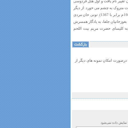
ن تغییر نام یافت و اول هتل فردوسی
 متروک به چشم می خورد. از دیگر
اقدامات او تاسیس یک سینمای کوچک در اصفهان بود(روزنامه الیک، 11ژوئن 19888م برابر با 1367). تونی خان مردی
 بغوزخانیان جلفا، به یادگار همسرش
به کلیسای حضرت مریم بیت اللحم
. درصورت امکان نمونه های دیگر از
 نمایش داده نمی‌شود