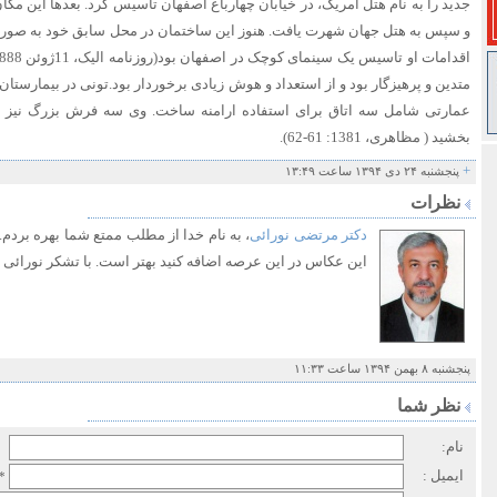
جدید را به نام هتل امریک، در خیابان چهارباغ اصفهان تاسیس کرد. بعدها این مکا
و سپس به هتل جهان شهرت یافت. هنوز این ساختمان در محل سابق خود به صورت
متدین و پرهیزگار بود و از استعداد و هوش زیادی برخوردار بود.تونی در بیمارستان
عمارتی شامل سه اتاق برای استفاده ارامنه ساخت. وی سه فرش بزرگ نیز 
بخشید ( مظاهری، 1381: 61-62).
+
پنجشنبه ۲۴ دی ۱۳۹۴ ساعت ۱۳:۴۹
نظرات
دکتر مرتضی نورائی
، به نام خدا از مطلب ممتع شما بهره بردم
این عکاس در این عرصه اضافه کنید بهتر است. با تشکر نورائی
پنجشنبه ۸ بهمن ۱۳۹۴ ساعت ۱۱:۳۳
نظر شما
نام:
ایمیل :
*