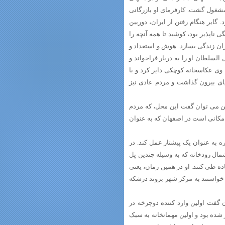
 مشغول گشت. کارفرمای او بازرگانی
د. گایر هنگام رفتن از ایران، دوربین
 ناپذیر بود، کوشید تا همه آنچه را
گذران زندگی بسازد. هوش و استعداد و
لسلطان او را به دربار فراخواند و
 وی عکاسخانه کوچکی دایر کرد و با
ای بیرون گذاشت و مردم عادی نیز
ین می توان گفت این محل، که مردم
مکانی است در اصفهان که به عنوان
ه به عنوان یک پیشتاز عمل کند. در
ال رودخانه که به وسیله چندین پل
ه طی کنند. او در همین زمان، یعنی
می که می خواستند به مرکز شهر بروند درشکه
 گفت اولین وارد کننده دوچرخه در
لی خوبی برخوردار شده بود و اولین مهمانخانه به سبک