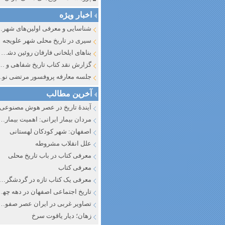
اخبار ویژه
شناسایی و معرف
سیری در تاریخ محلی شهر علویجه
بناهای ایلخانی فارفان روئین دشت اصفهان
گزارش نقد کتاب تاریخ شفاهی و جایگاه آن در تاریخ نگار
جلسه معارفه پروفسور مرتضی
آخرین مطالب
آیندهٔ تاریخ در عصر هوش مصنوعی
مردان بیمار ایرانی: اهمیت بیماری به عنوان عاملی در تفسیر تاری
اصفهان: شهر کودکان لهستانی
علل انقلاب مشروطه
معرفی کتاب در باب تاریخ محلی
معرفی کتاب
معرفی یک کتاب تازه در گردشگری ا
تاریخ اجتماعی اصفهان در دهه چه
تصاویر غربی در ایران عصر صفوی
زهان؛ دیار یاقوت سرخ