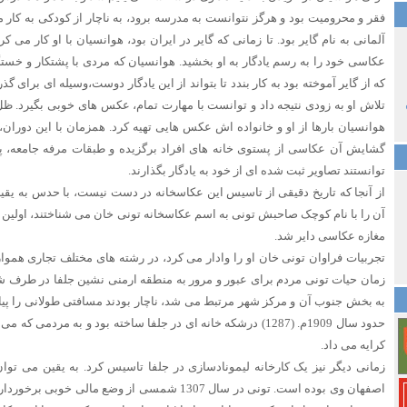
فقر و محرومیت بود و هرگز نتوانست به مدرسه برود، به ناچار از کودکی به کار
آلمانی به نام گایر بود. تا زمانی که گایر در ایران بود، هوانسیان با او کار می کر
عکاسی خود را به رسم یادگار به او بخشید. هوانسیان که مردی با پشتکار و خستگی
که از گایر آموخته بود به کار بندد تا بتواند از این یادگار دوست،وسیله ای برای 
تلاش او به زودی نتیجه داد و توانست با مهارت تمام، عکس های خوبی بگیرد. ظل ا
هوانسیان بارها از او و خانواده اش عکس هایی تهیه کرد. همزمان با این دوران،
گشایش آن عکاسی از پستوی خانه های افراد برگزیده و طبقات مرفه جامعه، پ
توانستند تصاویر ثبت شده ای از خود به یادگار بگذارند.
از آنجا که تاریخ دقیقی از تاسیس این عکاسخانه در دست نیست، با حدس به یق
آن را با نام کوچک صاحبش تونی به اسم عکاسخانه تونی خان می شناختند، اولین 
مغازه عکاسی دایر شد.
تجربیات فراوان تونی خان او را وادار می کرد، در رشته های مختلف تجاری هموار
زمان حیات تونی مردم برای عبور و مرور به منطقه ارمنی نشین جلفا در طرف شم
به بخش جنوب آن و مرکز شهر مرتبط می شد، ناچار بودند مسافتی طولانی را پیاد
حدود سال 1909م. (1287) درشکه خانه ای در جلفا ساخته بود و به مرد
کرایه می داد.
زمانی دیگر نیز یک کارخانه لیمونادسازی در جلفا تاسیس کرد. به یقین می توان
اصفهان وی بوده است. تونی در سال 1307 شمسی از وضع ما