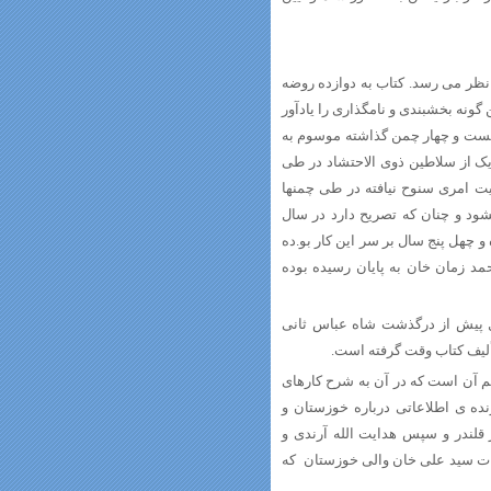
نظر می رسد. کتاب به دوازده روضه
ه بخش‏بندى و نام‏گذارى را یادآور
بیست و چهار چمن گذاشته موسوم به
یک از سلاطین ذوى الاحتشاد در طى
یت امرى سنوح نیافته در طى چمنها
شود و چنان که تصریح دارد در سال
 و چهل پنج سال بر سر این کار بو.ده
مد زمان خان به پایان رسیده بوده
کهگیلویه 1074 هجری قمری،سه سال پیش از درگذشت شاه عباس ثانى
م آن است که در آن به شرح کارهاى
نده ی اطلاعاتى درباره خوزستان و
قلندر و سپس هدایت الله آرندى و
امات سید على خان والى خوزستان که