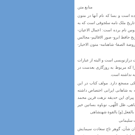
منابع متن‏
وده است و بسا که نام آنها در متون
 تاریخ ملک‏ نامه سلجوقى است که به
وس نام برده است: اعمال الاعیان‏-
ریخ حافظ ابرو- صور الاقالیم‏- مجالس
- روضة الصفا- شاهنامه‏- متون الاخبار-
درازنویسى است و البته از عبارات
ا که مربوط به روزگارى بعدست در
یه نداشته است.
کی مسجع دارد. مولف کتاب در این
به شاهانی ایرانی اختصاص داشته
پیراى این حدیقه نزهت قرین محمد
 ظل اللّهى، نوباوه بساتین خیر
بالفعل [و] بالقوة شهنشاهى‏
سلیمانى‏
ان شأن، گوهر تاج سعادت سیمایش