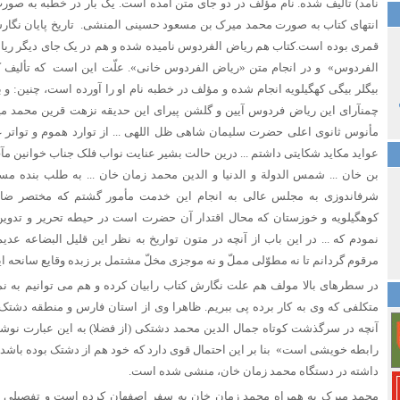
نامد) تألیف شده‏. نام مؤلف در دو جاى متن آمده است. یک بار در خطبه به صور
قمری بوده است.
کتاب هم ریاض الفردوس نامیده شده و هم در یک جای دیگر ری
الفردوس» و در انجام متن «ریاض الفردوس خانى». علّت این است که تألیف 
بیگلر بیگى کهگیلویه انجام شده و مؤلف در خطبه نام او را آورده است، چنین: و بع
چمن‏آراى این ریاض فردوس آیین و گلشن پیراى این حدیقه نزهت ‏قرین محمد
مأنوس ثانوى اعلى حضرت سلیمان شاهى ظل اللهى ... از توارد هموم و تواتر غمو
عواید مکاید شکایتى داشتم ... درین حالت بشیر عنایت نواب فلک جناب خوانین مآب 
بن خان ... شمس الدولة و الدنیا و الدین محمد زمان خان ... به طلب بنده مس
شرف‏اندوزى به مجلس عالى به انجام این خدمت مأمور گشتم که مختصر ضاب
کوه‏گیلویه و خوزستان که محال اقتدار آن حضرت است در حیطه تحریر و تدوین
نمودم که ... در این باب از آنچه در متون تواریخ به نظر این قلیل البضاعه عد
مرقوم گردانم تا نه مطوّلى مملّ و نه موجزى مخلّ مشتمل بر زبده وقایع سانحه این 
در سطرهای بالا مولف هم علت نگارش کتاب رابیان کرده و هم می توانیم به 
متکلفی که وی به کار برده پی ببریم. ظاهرا وی از استان فارس و منطقه دشتک 
آنچه در سرگذشت کوتاه جمال الدین محمد دشتکى (از فضلا) به این عبارت نوش
رابطه خویشى است» بنا بر این احتمال قوى دارد که خود هم از دشتک بوده باشد.
داشته در دستگاه محمد زمان خان، منشى شده است.
محمد میرک به همراه محمد زمان خان به سفر اصفهان کرده است و تفصیلى را ا