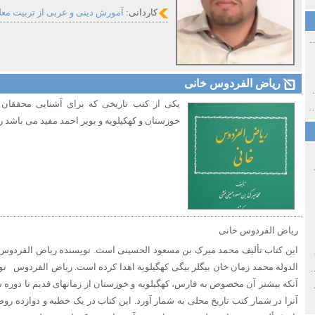
کاردانی:
آمورش دینی و عربی از تربیت معلم 
ی اولین‌های شهر مشهد
ریاض الفردوس خانی
ی معاصر ایران ۱۳۸۵-۱۳۵۸
یکی از کتب تاریخی که برای آشنایی محققان ا
 نورائی در دپارتمان شرق‌شناسی دانشگاه صوفیا، بلغارستان
خوزستان و کهکیلویه و بویر احمد مفید می باشد
خ سیاسی ایران جدید
ریاض الفردوس خانی
صفهان
الدوله محمد زمان خان بیگلر بیگى کهگیلویه اهدا کرده است. ریاض الفردوس
نو
ل و پنجاه از نگاه طنز نوروز جمشاد
آنکه بیشتر آن مخصوص به فارس، کهگیلویه و خوزستان از زمانهاى قدیم تا دو
 و قاجار
آنرا در شمار کتب تاریخ محلی به شمار آورد. این کتاب در یک خطبه و دوازده رو