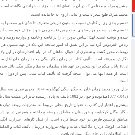
جشن و مراسم مختلفى که در آن جا اتفاق افتاد به جزئیات خواندنى نگاشته است.
محمد میرک طبع شعر داشت و ابیاتی از وی به جا مانده است.
تقسیم بندی وی از کتابش نسبت به متون تاریخى متعارف تا حدّى غیر ممعموا به 
تقسیم شده است و هر روضه‏اى به دو چمن تقسیم می شو.د. مؤلف خود سبب این گون
شده و نوشته است: لهذا اساس تدوین آن را بر فاتحه و خاتمه و دوازده روضه و 
ریاض الفردوس گردانید بر این نسق که امور سانحه این بلاد در عهد میمون هر 
روضات محرر گشته و شطرى از احوال شاهان که در ایام اقتدارشان در این ولا
نگارش پذیرفته است. تألیف کتاب در زمان بیگلر بیگى محمد زمان خان آغاز مى‏
1082 پایان مى‏گیرد، این شخص در عهد شاه سلیمان به مقام بیگلر بیگى نائل شده
است. از همه اینها می توان نتیجه گرفت که تألیف کتاب مدتی پس از دوران مح
است.
سال ورود محمد زمان خان به بیگلر بیگى 
(1043- 1077هـ) بوده و چون در 1082 تألیف به پایان رسیده بنابر این هشت سال تألیف کتاب وقت گرفته است.
بیشترین اعتبار این کتاب به عنوان تاریخ محلی مربوط به مندرجات روضه دوازده
بیگلر بیگان کهکیلویه و خوزستان و مناطق پیوسته پرداخته و همچنین در بر دار
مناطق لرنشین فارس در خود ضبط کرده است، از قبیل کارهای شرارت‏ انگیز 
اطلاعى کوچک درباره ملّا کمال غیاث و بهاى مروارید در زمان تألیف کتاب و اقد
این اطلاعات را در جاى دیگر نمى‏توان یافت.