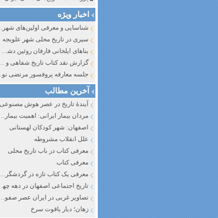
اخبار ویژه
شناسایی و معرف
سیری در تاریخ محلی شهر علویجه
بناهای ایلخانی فارفان روئین دشت اصفهان
گزارش نقد کتاب تاریخ شفاهی و جایگاه آن در تاریخ نگار
جلسه معارفه پروفسور مرتضی
آخرین مطالب
آیندهٔ تاریخ در عصر هوش مصنوعی
مردان بیمار ایرانی: اهمیت بیماری به عنوان عاملی در تفسیر تاری
اصفهان: شهر کودکان لهستانی
علل انقلاب مشروطه
معرفی کتاب در باب تاریخ محلی
معرفی کتاب
معرفی یک کتاب تازه در گردشگری ا
تاریخ اجتماعی اصفهان در دهه چه
تصاویر غربی در ایران عصر صفوی
زهان؛ دیار یاقوت سرخ