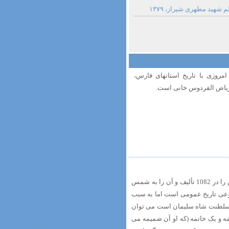
شهید مطهری شیراز، ۱۳۷۹
مروزی با تاریخ استانهای فارس،
 ریاض الفردوس خانی است.
این کتاب تألیف محمد میرک بن مسعود الحسینى است. نویسنده ریاض الفردوس را در 1082 تألیف و آن را به شمس
عی تاریخ عمومى است اما به سبب
ره سلطنت شاه سلیمان است می توان
ضه و یک خاتمه (که او آن ضمیمه می