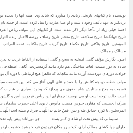
نویسنده نام کتابهاى تاریخى زیادى را مى‏آورد که شاید وی همه آنها را ندیده ب
نزدیکتر به عهد تألیف وجود داشته و او عینا عبارت را نقل کرده است. از جمله نام
احتما خیلی زیاد از مآخذ دیگر ذکر شده است. از کتابهای ذیل مولف ریاض الفرد
تاریخ جهانگشا- تاریخ سلاجقه‏- تاریخ معجم‏- تاریخ وصاف‏- روضة الاخبار- زبده التوا
المؤمنین‏- تاریخ بناکتى‏- تاریخ حکماء- تاریخ گزیده‏- تاریخ ملک‏نامه‏- تحفة الغرائب‏
مسالک و ممالک‏.
اصول نگارش مؤلف گاهى آمیخته به سجع و گاهى استفاده از الفاظ غریب به ندرت 
ساده به دور نیست. لغات ساختگى هم دارد مانند گرمسیریت. گاهى اصطلاحى ر
حوادث دوره‏اى دوردست آورده مانند تنکجات که ظاهرا هیچ ارتباطى با دوره آل بو
مولف خطبه دیباچه کتابش را با حمد و ثنای الهی آغاز می کند این قسمت سب
قسمت به مدح و ستایش شاه صفوی می پردازد که وجود بسیاری از عبارات که 
است جالب توجه است او می نویسد: چمن‏آراى این ریاض فردوس آیین و گلشن 
میرک الحسینى که مقارن جلوس میمنت مأنوس ثانوى اعلى حضرت سلیمان شاهى،
المرسلین، با کوره حدایق طه و یس، فصّ خاتم ید اللّهى، ضرغام بیشه اسد اللّهى، 
سلیمانى که پیش تخت او شاهان کمر بسته چو موران‏اند پیش پایه تخت 
داراى جهانگشاى ممالک آراى، کیخسرو مکان فریدون فر، جمشید حشمت اردو