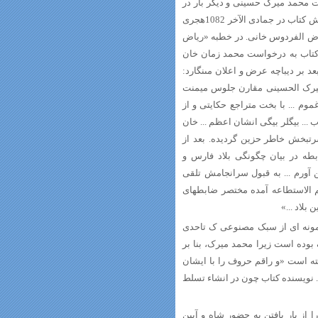
ت محمد میرک حسینى و دیگر بار در
انتهای کتاب به صورت محمد میرک بن مسعود حسینى المنشى. تاریخ پایان نگارش کتاب در جمادى الآخر 1082هجری
اض الفردوس خانی. در خطبه «ریاض
کتاب به درخواست محمد زمان خان
د بر دیباچه عرض و اعلان مى‏نگارد:
 میرک الحسینى مقارن جلوس میمنت
م ... با بخت متراجع حکایتى و از
... بیگلر بیگى انشان اعظم ... خان
رت‏بخش خاطر حزین گردیده. بعد از
طه در بیان چگونگى بلاد فارس و
 آورم ... به قبول سرانجامش تلقى
یم الاستطاعه آمده مختصر ضابطه‏اى
بلاد ...»
نمونه ای از سبک مصنوعی ک تاحدی
بوده است زیرا محمد میرک، بنا بر
ته است «و راقم حروف را با ایشان
 نویسنده کتاب چون در انشاء تسلط
ز بار یافتن به حضور شاه و آیین