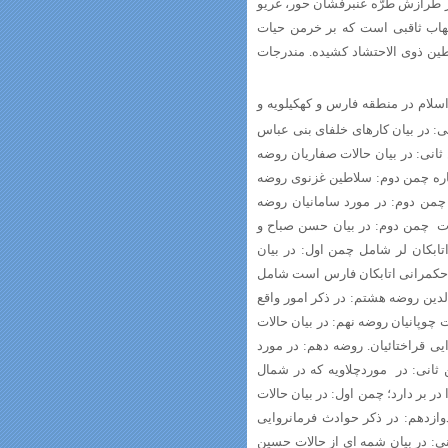
ر طرازش طرّه عنبرفشان حور، غریو
 شهاب ثاقبى است که بر خرمن حیات
ن ذوى الاحتشاد کشیده‏. مندرجات
اسلام در منطقه فارس و کهکیلویه و
ى: در بیان کارهای خلفای بنی عباس
ثانى: در بیان حالات صفاریان‏ روضه
ره‏ چمن دوم: سلاطین غزنوی‏ روضه
من دوم: در مورد سامانیان‏ روضه
کرت چمن دوم: در بیان حسن صباح و
ابکان لر شامل‏ چمن اول: در بیان
د حکمرانی اتابکان فارس است شامل
لدین‏ روضه هشتم: در ذکر امور واقع
ت چوپانیان روضه نهم: در بیان حالات
ی قراختائیان.‏ روضه دهم: در مورد
 ثانى: در موردچلاویه‏ که در شمال
بر دارد؛‏ چمن اول: در بیان حالات
وازدهم: در ذکر حوادث فرمانروایی
ى: در بیان شمه ای از حالات حسین