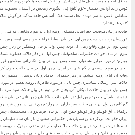
مصقل آینه ماه منیر، اکلیل فلک فرسایش نوربخش آفتاب جهانگیر، پرچم علم ظف
کوس رعد آوایش دمساز «یَوْمَ یُنْفَخُ فِی الصُّورِ». رمحش در آسمان سطوت
شیاطین الانس به سر دویده، نعل سمند هلال آسایش حلقه بندگى در گوش سلاطی
کتاب عبارتند از:
فاتحه در بیان موقعیت جغرافیایی منطقه.
روضه اول: در مورد وقایعی که قبل از 
خوزستان رخ داده است چمن اول: در بیان تسلط فراعنه بنو امبنی امیه، چمن ثان
چمن دوم: در مورد وقایع زمان آل بویه.‏ چمن اول: در بیان وشمگیر بن زیار چمن 
سوم: در بیان حوادث حکمرانی سلجوقیان‏ چمن اول: در ذکر حالات فضلویه شبنکا
چهارم: درمورد خوارزمشاهیان است‏ چمن اول: در بیان حکمرانی سلاطین غور چ
پنجم: در مورد استیلای چنگیز خان‏ بر ایران. چمن اول: در بیان حالات ملوک 
وقایع آن ایام.‏ روضه ششم: در ذکر حکمرانی فرمانروایان لرستان، مشهور به ات
حالات امیر ارسلان بساسیرى‏ چمن ثانى: در مورد طاهریان روضه هفتم: در مور
چمن اول: در بیان حالات اتابکان آذربایجان‏ چمن دوم: در بیان حالات سید شرف ا
شده در ایام آل مظفر؛ چمن اول: در بیان حالات ایلکانیان چمن ثانى: در بیان حالا
گورکان‏چمن اول: در بیان حالات سربداران سبزوار؛ چمن ثانى: در مورد فرمانروای
ترکمانان آق قوینلو و قراقوینلو چمن اول: در بیان فرمانروایی مشعشعیان‏ چمن
ایران حکومت می کردند روضه یازدهم: حکمرانی صفویان تا زمان شاه سلیمان را در 
شاه قلندر چمن ثانى: در بیان حالات ملا هدایت آرندى مدعى مهدویّت روضه د
محمد زمان خان؛‏ چمن اول: در بیان حالات سید على خان والى خوزستان‏ چمن ثان