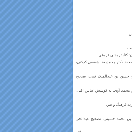
ن.
ران: کتابفروشی فروغی.
فه نیشابوری، به تصحیح دکتر محمدرضا شفیعی کدکنی،
جمه حسن بن علی بن حسن بن عبدالملک قمی، تصحیح
فهان، ترجمه حسین بن محمد آوی، به کوشش عباس اقبال
خ، ترجمه عبدالله محمد بن محمد حسینی، تصحیح عبدالحی