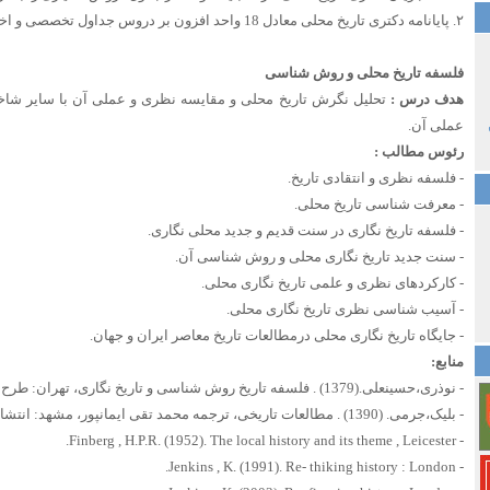
۲. پایانامه دکتری تاریخ محلی معادل 18 واحد افزون بر دروس جداول تخصصی و اختیاری است.
فلسفه تاریخ محلی و روش شناسی
هدف درس :
تحلیل نگرش تاریخ محلی و مقایسه نظری و عملی آن با سایر شاخه 
عملی آن.
رئوس مطالب :
- فلسفه نظری و انتقادی تاریخ.
- معرفت شناسی تاریخ محلی.
- فلسفه تاریخ نگاری در سنت قدیم و جدید محلی نگاری.
- سنت جدید تاریخ نگاری محلی و روش شناسی آن.
- کارکردهای نظری و علمی تاریخ نگاری محلی.
- آسیب شناسی نظری تاریخ نگاری محلی.
- جایگاه تاریخ نگاری محلی درمطالعات تاریخ معاصر ایران و جهان.
منابع:
- نوذری،حسینعلی.(1379) . فلسفه تاریخ روش شناسی و تاریخ نگاری، تهران: طرح نو .
- بلیک،جرمی. (1390) . مطالعات تاریخی، ترجمه محمد تقی ایمانپور، مشهد: انتشارات دانشگاه فردوسی .
- Finberg , H.P.R. (1952). The local history and its theme , Leicester.
- Jenkins , K. (1991). Re- thiking history : London.