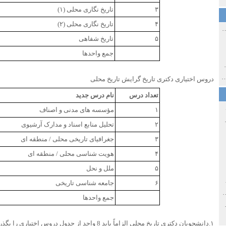
۳
تاریخ نگاری محلی (۱)
۴
تاریخ نگاری محلی (۲)
ی اولین‌های شهر مشهد
۵
تاریخ شفاهی
جمع واحدها
ی معاصر ایران ۱۳۸۵-۱۳۵۸
 نورائی در دپارتمان شرق‌شناسی دانشگاه صوفیا، بلغارستان
دروس اختیاری دکتری تاریخ گرایش تاریخ محلی
تعداد درس
نام درس جدید
۱
مؤسسه های مدنی و اصناف
خ سیاسی ایران جدید
۲
تحلیل منابع اسناد و مدارک آرشیوی
۳
جغرافیای تاریخی محلی / منطقه ای
۴
هویت شناسی محلی / منطقه ای
۵
ملل و نحل
صفهان
۶
جامعه شناسی تاریخی
ل و پنجاه از نگاه طنز نوروز جمشاد
جمع واحدها
 و قاجار
۱.دانشجویان دکتری تاریخ محلی الزاماً باید 8 واحد از جدول دروس اختیاری را بگذرانند.