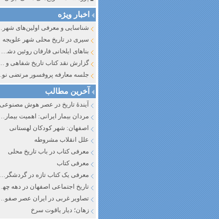
اخبار ویژه
شناسایی و معرف
سیری در تاریخ محلی شهر علویجه
بناهای ایلخانی فارفان روئین دشت اصفهان
گزارش نقد کتاب تاریخ شفاهی و جایگاه آن در تاریخ نگار
جلسه معارفه پروفسور مرتضی
آخرین مطالب
آیندهٔ تاریخ در عصر هوش مصنوعی
مردان بیمار ایرانی: اهمیت بیماری به عنوان عاملی در تفسیر تاری
اصفهان: شهر کودکان لهستانی
علل انقلاب مشروطه
معرفی کتاب در باب تاریخ محلی
معرفی کتاب
معرفی یک کتاب تازه در گردشگری ا
تاریخ اجتماعی اصفهان در دهه چه
تصاویر غربی در ایران عصر صفوی
زهان؛ دیار یاقوت سرخ