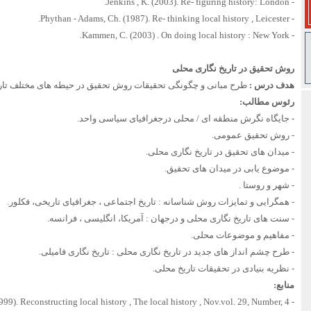
- Jenkins , K. (2003). Re- figuring history: London.
- Phythan - Adams, Ch. (1987). Re- thinking local history , Leicester.
- Kammen, C. (2003) . On doing local history : New York.
روش تحقیق در تاریخ نگاری محلی
هدف درس :
طرح مبانی و چگونگی تحقیقات روش تحقیق در حیطه های مختلف تار
رئوس مطالب:
- جایگاه نگرش منطقه ای / محلی درجغرافیای سیاسی واحد.
- روش تحقیق عمومی.
- میدان های تحقیق در تاریخ نگاری محلی.
- موضوع یابی در میدان های تحقیق.
- شهر و روستا .
- همگرایی و تمایزات روش شناسانه : تاریخ اجتماعی ، جغرافیای تاریخی، فکلور.
- سنت های تاریخ نگاری محلی و درجهان : آمریکا، انگلیسی ، فرانسه.
- مفاهیم و موضوعات محلی.
- طرح چشم انداز های جدید در تاریخ نگاری محلی : تاریخ نگاری فامیلی.
- نظریه بنیادی در تحقیقات تاریخ محلی.
منابع:
- Sheeran , G.& Y. (1999). Reconstructing local history , The local history , Nov.vol. 29, Number, 4.