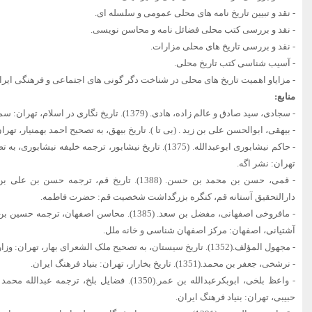
- نقد و تبیین تاریخ نامه های محلی عمومی و سلسله ای.
- نقد و بررسی کتب محلی فضائل نامه و محاسن نویسی.
- نقد و بررسی تاریخ های محلی مزارات.
- آسیب شناسی کتب تاریخ محلی.
- مزایاو اهمیت تاریخ های محلی در شناخت دگر گونی های اجتماعی و فرهنگی ایرا
منابع:
- سجادی، سید صادق و عالم زاده، هادی. (1379). تاریخ نگاری در اسلام، تهران: سمت.
- بیهقی، ابوالحسن علی بن زید . (بی تا ). تاریخ بیهق، به تصحیح احمد بهمنیار، ته
- حاکم نیشابوری ابوعبدالله. (1375). تاریخ نیشابور، ترجمه خلی
تهران: نشر اگه.
- قمی، حسن بن محمد بن حسن. (1388). تاریخ قم، تر
دارالتحقیق آستانه قم، کنگره بزرگداشت شخصیت قم: حضرت فاطمه.
- مافروخی اصفهانی، مفضل بن سعد. (1385). محاسن اص
آشتیانی، اصفهان: مرکز اصفهان شناسی و خانه ملل.
- مجهول المؤلف.(1352). تاریخ سیستان، به تصحیح ملک الشعرای بهار، تهران: وزارت فرهنگ و هنر.
- نرشخی، جعفر بن محمد.(1351). تاریخ بخارار، تهران: بنیاد فرهنگ ایران.
- واعظ بلخی، ابوبکرعبدالله بن عمر.(1350). فضایل بل
حبیبی، تهران: بنیاد فرهنگ ایران.