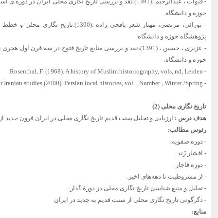
- قنوات ، عبدالرحیم .(1391).نقد و بررسی تاریخ نگاری محلی ایران د
حوزه و دانشگاه.
- نورائی، مرتضی، مهناز شعر بافچی زاده .(1390)
پژوهشگاه حوزه و دانشگاه.
- عزیزی ، حسین ، (1391)،نقد و بررسی منابع تاریخ فتوح در سه قرن او
حوزه و دانشگاه.
- Rosenthal, F. (1968). A history of Muslim historiography, vols, nd, Leiden.
- The Journal of the society for Iranian studies.(2000). Persian local histories, vol. , Number , Winter /Spring .
تاریخ نگاری محلی (2)
هدف درس :
ارزیابی و تحلیل سنت قدیم تاریخ نگاری محلی در ایران قرون جدید ا
رئوس مطالب:
- دوره صفویه.
- افشار زَند.
- دوره قاجار.
- از مشروطیت تا دهه‌های اخیر.
- تحلیل و منبع شناسی تاریخ نگاری محلی در دورۀ گذار.
- دگرگونی تاریخ نگاری محلی از سنت قدیم به جدید در ایران
منابع: