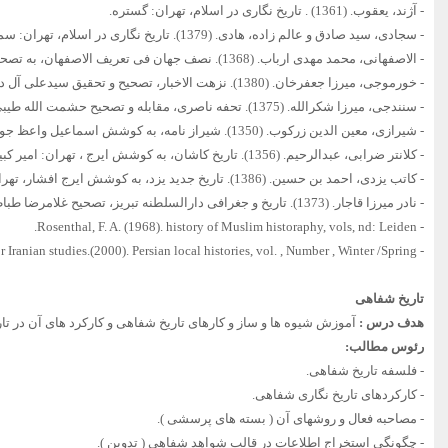
- آژند، یعقوب. (1361) . تاریخ نگاری در اسلام، تهران: گستره.
- سجادی، سید صادق و عالم زاده، هادی. (1379). تاریخ نگاری در اسلام، تهران: سمت.
- الاصفهانی، محمد مهدی ارباب. (1368). نصف جهان فی تعریف الاصفهان، به تصحیح منوچهر ستوده، تهران: امیر کبیر.
- خورموجی، میرزا جعفرخان. (1380). نزهت الاخبار، تصحیح و تحقیق سیدعلی آل داود، تهران: مجلس شورای اسلامی.
- سنندجی، میرزا شکرالله. (1375). تحفه ناصری، مقابله و تصحیح حشمت الله طیبی، تهران: امیرکبیر.
- شیرازی، معین الدین زرکوب. (1350). شیراز نامه، به کوشش اسماعیل واعظ جوادی، تهران: بنیاد فرهنگ ایران.
- کلانتر ضرابی، عبدالرحیم. (1356). تاریخ کاشان، به کوشش ایرج ، تهران: امیر کبیر.
- کاتب یزدی، احمد بن حسین. (1386). تاریخ جدید یزد، به کوشش ایرج افشار، تهران: امیرکبیر.
- نادر میرزا قاجار. (1373). تاریخ و جغرافی دارالسلطنه تبریز، تصحیح غلامرضا طباطبایی مجد، تبریز: ستوده.
- Rosenthal, F. A. (1968). history of Muslim historaphy, vols, nd: Leiden.
- The Journal of the society for Iranian studies.(2000). Persian local histories, vol. , Number , Winter /Spring.
تاریخ شفاهی
هدف درس :
آموزش شیوه ها و ساز و کارهای تاریخ شفاهی و کارکرد های آن در تار
رئوس مطالب:
- فلسفه تاریخ شفاهی.
- کارکردهای تاریخ نگاری شفاهی.
- مصاحبه فعال و روشهای آن ( بسته های پرسشی ).
- چگونگی استخراج اطلاعات در قالب شواهد شفاهی ( تدوین ).