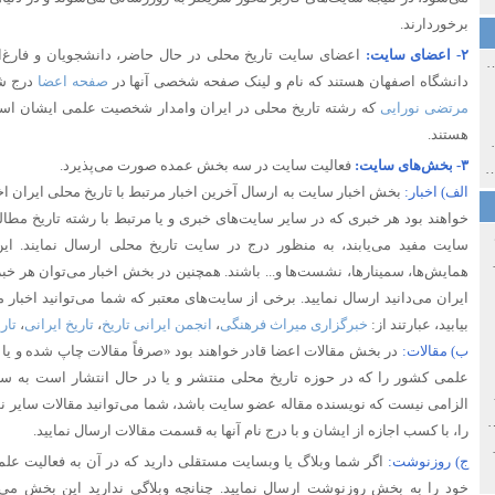
برخوردارند.
۲- اعضای سایت:
اعضای سایت تاریخ محلی در حال حاضر، دانشجویان و فارغ‌ا
ی اولین‌های شهر مشهد
دانشگاه اصفهان هستند که نام و لینک صفحه شخصی آنها در
صفحه اعضا
درج شد
مرتضی نورایی
که رشته تاریخ محلی در ایران وامدار شخصیت علمی ایشان اس
هستند.
ی معاصر ایران ۱۳۸۵-۱۳۵۸
۳- بخش‌های سایت:
فعالیت سایت در سه بخش عمده صورت می‌پذیرد.
 نورائی در دپارتمان شرق‌شناسی دانشگاه صوفیا، بلغارستان
الف) اخبار:
بخش اخبار سایت به ارسال آخرین اخبار مرتبط با تاریخ محلی ایران ا
خواهند بود هر خبری که در سایر سایت‌های خبری و یا مرتبط با رشته تاریخ مطالع
سایت مفید می‌یابند، به منظور درج در سایت تاریخ محلی ارسال نمایند. این 
خ سیاسی ایران جدید
همایش‌ها، سمینارها، نشست‌ها و... باشند. همچنین در بخش اخبار می‌توان هر خبر
ایران می‌دانید ارسال نمایید. برخی از سایت‌های معتبر که شما می‌توانید اخبار
بیابید، عبارتند از:
خبرگزاری میراث فرهنگی
،
انجمن ایرانی تاریخ
،
تاریخ ایرانی
،
تار
ب) مقالات:
در بخش مقالات اعضا قادر خواهند بود «صرفاً مقالات چاپ شده و یا
علمی کشور را که در حوزه تاریخ محلی منتشر و یا در حال انتشار است به سا
صفهان
الزامی نیست که نویسنده مقاله عضو سایت باشد، شما می‌توانید مقالات سایر نو
ل و پنجاه از نگاه طنز نوروز جمشاد
را، با کسب اجازه از ایشان و با درج نام آنها به قسمت مقالات ارسال نمایید.
 و قاجار
ج) روزنوشت:
اگر شما وبلاگ یا وبسایت مستقلی دارید که در آن به فعالیت ع
خود را به بخش روزنوشت ارسال نمایید. چنانچه وبلاگی ندارید این بخش می‌ت