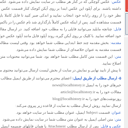
عکس:
عکس کوچکی که در کنار هر مطلب در سایت نمایش داده می‌شود. عکس‌ه
داشته باشند. برای آپلود این عکس ابتدا بر روی آیکن کوچک کنار قسمت عکس 
قسمت مشاهده کنید. پس از اینکه عکس کاملاً بارگذاری شد نام عکس را در باکس
فایل:
خود اضافه نمایید. با کلیک بر روی آیکن گیره، روند آپلود فایل مانند آپلود عکس خوا
مقدمه:
بخش مقدمه چند خط ابتدایی مطلب شما خواهد بود. وقتی لیست مطالب
قسمت مقدمه به عنوان خلاصه‌ای از مطلب شما نمایش داده می‌شود.
متن:
این قسمت متن کامل مطلب شما خواهد بود. شما می‌توانید محتویات متن م
اصلاح نمایید.
تا پیش از تایید نهایی و نمایش در سایت از بخش لیست ارسال می‌توانید محتوی م
۵- ارسال مطلب از طریق ایمیل:
اعضای محترم می‌توانند از طریق ایمیل مطالب خ
خبرهای خود را به ایمیل
news@localhistory.ir
مقالات خود را به
article@localhistory.ir
روزنوشت‌های خود را به
blog@localhistory.ir
ارسال نمایید. روش ارسال مطلب به سایت از قاعده زیر پیروی می‌کند:
عنوان:
قسمت Subject ایمیل، عنوان مطلب شما در سایت خواهد بود.
متن:
متن اصلی ایمیل به عنوان متن مطلب شما در سایت نمایش داده می‌شود.
عکس و فایل:
پس از ارسال مطلب Attachment یا همان فایله