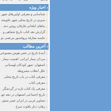
اخبار ویژه
شناسایی و معرف
سیری در تاریخ محلی شهر علویجه
بناهای ایلخانی فارفان روئین دشت اصفهان
گزارش نقد کتاب تاریخ شفاهی و جایگاه آن در تاریخ نگار
جلسه معارفه پروفسور مرتضی
آخرین مطالب
آیندهٔ تاریخ در عصر هوش مصنوعی
مردان بیمار ایرانی: اهمیت بیماری به عنوان عاملی در تفسیر تاری
اصفهان: شهر کودکان لهستانی
علل انقلاب مشروطه
معرفی کتاب در باب تاریخ محلی
معرفی کتاب
معرفی یک کتاب تازه در گردشگری ا
تاریخ اجتماعی اصفهان در دهه چه
تصاویر غربی در ایران عصر صفوی
زهان؛ دیار یاقوت سرخ