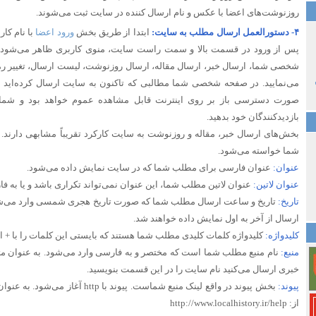
روزنوشت‌های اعضا با عکس و نام ارسال کننده در سایت ثبت می‌شوند.
۴- دستورالعمل ارسال مطلب به سایت:
ابتدا از طریق بخش
ورود اعضا
با نام کا
پس از ورود در قسمت بالا و سمت راست سایت، منوی کاربری ظاهر می‌شود.که
شخصی شما، ارسال خبر، ارسال مقاله، ارسال روزنوشت، لیست ارسال، تغییر رم
می‌نمایید. در صفحه شخصی شما مطالبی که تاکنون به سایت ارسال کرده‌اید ر
صورت دسترسی باز بر روی اینترنت قابل مشاهده عموم خواهد بود و شما م
بازدیدکنندگان خود بدهید.
بخش‌های ارسال خبر، مقاله و روزنوشت به سایت کارکرد تقریباً مشابهی دارند. 
شما خواسته می‌شود.
عنوان:
عنوان فارسی برای مطلب شما که در سایت نمایش داده می‌شود.
عنوان لاتین:
عنوان لاتین مطلب شما، این عنوان نمی‌تواند تکراری باشد و یا به ف
تاریخ:
تاریخ و ساعت ارسال مطلب شما که صورت تاریخ هجری شمسی وارد می‌شو
ارسال از آخر به اول نمایش داده خواهند شد.
کلیدواژه:
کلیدواژه کلمات کلیدی مطلب شما هستند که بایستی این کلمات را با + از 
منبع:
نام منبع مطلب شما است که مختصر و به فارسی وارد می‌شود. به عنوان مثا
خبری ارسال می‌کنید نام سایت را در این قسمت بنویسید.
پیوند:
بخش پیوند در واقع لینک منبع شماست. پیون
از: http://www.localhistory.ir/help