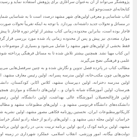
پژوهشگر می‌تواند از آن به‌عنوان سرآغازی برای پژوهش استفاده نماید و رسیدن ب
کتابخانه‌ای جست‌وجو کند.
کتاب شناسایی و معرفی اولین‌های شهر مشهد درصدد است تا به شناسایی شمار
در مسائل و تحولات جدید داشته‌اند، بپردازد. با توجه به اینکه تقریباً تحولات صور
موارد متعددی نیز پیش و پس از محدوده زمانی یاد شده مورد بررسی قرار گرفته‌
فقط بخشی از اولین‌های شهر مشهد را شامل می‌شود و بسیاری از موضوعات وج
این کتاب مهیا نشد. همچنین بیشتر تلاش شده تا به مسائل فرهنگی پرداخته شود،
علمی و فرهنگی نضج می‌گیرند.
مطالب کتاب در پانزده فصل تدوین و نگارش شده و به چنین سرفصل‌هایی می‌پر
محورهایی چون مکتب‌خانه، اولین مدرسه پسرانه، اولین رئیس معارف مشهد، 
اولین مدرسه دخترانه، اولین دبیرستان مشهد، کلاس اکابر، کودکستان، دان
هنرستان، اولین آموزشگاه شبانه بانوان و...، اولین‌های دانشگاه و مواردی هم
اولین فارغ‌التحصیلان آموزشگاه عالی بهداشت، اولین دانشگاه، اولین رئ
دانشکده‌های دانشگاه فردوسی مشهد و...، اولین‌های مطبوعات مشهد و مطالبی 
کاریکاتورمطبوعات ایران، نخستین روزنامه فکاهی مصور مشهد، اولین نشریه ش
خراسان، اولین مجله دینی مشهد و...، اولین‌های رادیو از جمله رادیو لشکر خراس
مشهد، اولین برنامه کودک رادیو، اولین برنامه تربیت بدنی در رادیو، اولین برنام
دولت‌های بیگانه، امور ورزشی، انقلاب اسلامی، عملکرد شهرداری در زمینه او