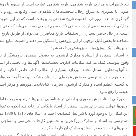
ب. خاطرات و مدارک تاریخ شفاهی: تاریخ شفاهی عبارت است از شیوه یا روشی 
صوتی یا تصویری به سراغ رجال، شخصیت‌ها یا شاهدان عینی وقایع می‌رود و با
گوناگون جامعه می‌پردازد. اهمیت تاریخ شفاهی به‌این‌علت است که در این شیوه، م
مدارکی که به دست می‌آورد، به برخی نکات مبهم تاریخی دست می‌یابد که حتی در 
است. در حال حاضر بسیاری از تحقیقات تاریخ معاصر را می‌توان از طریق تاریخ ش
مصاحبه‌ها بخش قابل توجهی از این پژوهش را تشکیل می‌دهند و اهمیت منابع شفا
اولین‌ها، با یک پیش‌زمینه به پژوهش پرداخته شود.
ج. اسناد: استفاده از اسناد و مدارک آرشیوی به حصول اطمینان پژوهشگر از ثبت
وقوع پیوسته، کمک می‌کند. مکاتبات اداری، بخشنامه‌ها، آگهی‌ها و... بخشی از اسنا
به آنها به تحلیل مسائل مختلف بپردازد. بسیاری از مطالب کتاب حاضر با تکیه‌ بر 
است. هرچند در دسترسی به بخش عمده‌ای از اسناد مشکلات و بعضاً مخالفت‌ها
به گنجینه عظیم اسناد و مدارک آرشیوی سازمان کتابخانه‌ها، موزه‌ها و مرکز ا
نقیصه را رفع نمود.
به‌طورکلی اسناد نقش محوری و اصلی در شناسایی اولین‌ها دارند و موجب قا
اولین‌ها خواهد شد. برای مثال، استفاد از اسناد بایگانی کارخانه قند آبکوه به‌ع
این امکا
دسترسی به اسناد و مدارک بزرگ‌ترین و نخستین کارخانه نخریسی و نساجی
اولین‌های ثبت شده در اسناد و مدارک آن کارخانه گردید.
بخشی از مطالب این پژوهش نیز براساس اسناد شخصی و خانوادگی تنظیم ش