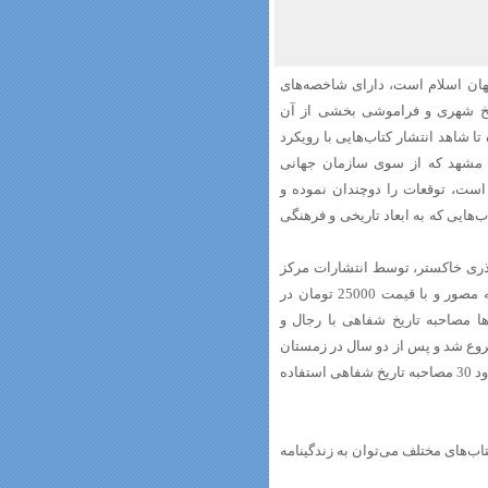
جهان اسلام است، دارای شاخصه‌های
ریخ شهری و فراموشی بخشی از آن
 شاهد انتشار کتاب‌هایی با رویکرد
ر مشهد که از سوی سازمان جهانی
اری شده است، توقعات را دوچندان نموده و
‌هایی که به ابعاد تاریخی و فرهنگی
آذری خاکستر، توسط انتشارات مرکز
پژوهش‌های شورای اسلامی شهر مشهد با شمارگان 1000 نسخه در 365 صفحه مصور و با قیمت 25000 تومان در
سال‌ها مصاحبه تاریخ شفاهی با رجال و
 همواره موردتوجه مؤلف بوده است. کار نگارش کتاب از آبان 1389 شروع شد و پس از دو سال در زمستان
1391 به پایان رسید. در این کتاب از بیش از 90 قطعه عکس، 2000 برگ سند و حدود 30 مصاحبه تاریخ شفاهی استفاده‌
اب‌های مختلف می‌توان به زندگینامه