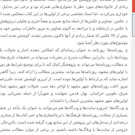
زیادی از خانواده‌های مورد نظر با دشواری‌هایی همراه بود و برخی نیز به‌دلیل ع
خوداری می‌کردند، اما اسناد شخصی برخی از اولین‌ها در این کتاب منعکس شده 
د. عکس: تصاویر و عکس‌ها از جمله منابع بصری و بعضاً خبری و تحلیلی درپژوهش‌ه
با عکس در ارتباطند و با مراجعه به آلبوم تصاویر به مرور خاطرات پیشین خود می‌پ
بیش از 90 عکس که شمار زیادی از آنها تاکنون منتشر نشده، کوشش شده است
موضوع‌های مورد نظر آشنا شود.
ح. روزنامه‌ها: روزنامه به عنوان رسانه‌ای که انعکاس دهنده اخبار و تحول
رویدادها دارد. بنابراین، مطالب مندرج در نشریات می‌تواند در تحقیقات تاریخ معا
به مطالب روزنامه‌ها می‌تواند به پژوهشگر کمک کند تا برای توضیح شرایط هر دوره‌
با اولین‌های مشهد، روزنامه‌ها می‌توانند بیشترین مطالب را ارائه کنند، زیرا گاه
اشاره نماید که بی‌ارتباط با اولین‌ها نبوده است. از این‌رو، کوشش شده، علی‌رغم
مرور اغلب روزنامه‌های شهر مشهد تا اواخر دهه سی، تحولات شهر مشهد شناسا
شرق، طوس، خراسان، بهار، قدس، شهامت و شهرآرا از جمله نشریاتی بوده‌
اولین‌های شهر مشهد بیشترین استناد را داشته‌اند.
و. وب‌گاه‌ها: امروزه سایت‌ها و وب‌گاه‌ها هم می‌توانند به عنوان یک مأخذ در تحق
بسیاری از مجلات، روزنامه‌ها، فرهنگ‌ها، دایرةالمعارف‌ها و حتی کتاب‌ها از مجاری 
درتعدادی از مدخل‌های این پژوهش از این منابع بهره گرفته شده است. بااین‌حال،
خروجی از سایت‌ها یا وبلاگ‌ها داشته باشیم، در برخی از موارد مطالب منتش