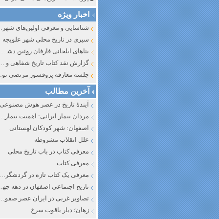
اخبار ویژه
شناسایی و معرف
سیری در تاریخ محلی شهر علویجه
بناهای ایلخانی فارفان روئین دشت اصفهان
گزارش نقد کتاب تاریخ شفاهی و جایگاه آن در تاریخ نگار
جلسه معارفه پروفسور مرتضی
آخرین مطالب
آیندهٔ تاریخ در عصر هوش مصنوعی
مردان بیمار ایرانی: اهمیت بیماری به عنوان عاملی در تفسیر تاری
اصفهان: شهر کودکان لهستانی
علل انقلاب مشروطه
معرفی کتاب در باب تاریخ محلی
معرفی کتاب
معرفی یک کتاب تازه در گردشگری ا
تاریخ اجتماعی اصفهان در دهه چه
تصاویر غربی در ایران عصر صفوی
زهان؛ دیار یاقوت سرخ