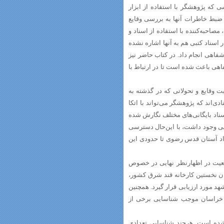
که پژوهشگر با استفاده از ابزار
 ضبط خاطرات آنها به بررسی وقایع
صاحبه‌کننده با استفاده از اسناد و
اسناد کتبی هم به آنها اشاره نشده
فاهی انجام داد. در کتاب حاضر نیز
هی باعث شده است تا در ارتباط با
 وقایع و تحولاتی که در گذشته به
دی‌اند که پژوهشگر می‌تواند با اتکا
اسناد بایگانی‌های مختلف نگارش شده
یی وجود داشت، با این‌حال دسترسی
سناد آستان قدس رضوی تا حدودی این
طعیت در اظهارنظر نهایی در خصوص
نوان نخستین کارخانه قند شرق کشور،
ن را به‌وجود آورد تا شرایط اقتصادی- اجتماعی سال‌های 1315 تا 1330 مشهد مورد ارزیابی قرار گیرد. همچنین
 خراسان موجب شناسایی برخی از
ده است. هرچند شناسایی تعدادی