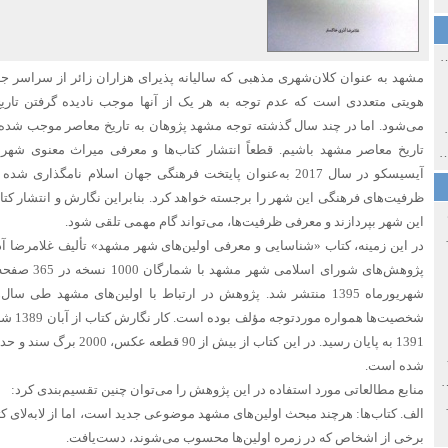
ی اولین‌های شهر مشهد
مشهد به ‌عنوان کلان‌شهری مذهبی که سالیانه پذیرای هزاران زائر از سراسر 
هویتی متعددی است که عدم توجه به هر یک از آنها موجب نادیده گرفتن تا
می‌شود. اما در چند سال گذشته توجه مشهد پژوهان به تاریخ معاصر موجب شده تا
ی معاصر ایران ۱۳۸۵-۱۳۵۸
تاریخ معاصر مشهد باشیم. قطعاً انتشار کتاب‌ها و معرفی میراث معنوی شه
 نورائی در دپارتمان شرق‌شناسی دانشگاه صوفیا، بلغارستان
آیسیسکو در سال 2017 به‌عنوان پایتخت فرهنگی جهان اسلام نامگذ
ظرفیت‌های فرهنگی این شهر را برجسته خواهد کرد. بنابراین نگارش و انتشار کتاب
این شهر بپردازند و معرفی ظرفیت‌ها، می‌تواند گام مهمی تلقی شود.
خ سیاسی ایران جدید
در این زمینه، کتاب «شناسایی و معرفی اولین‌های شهر مشهد» تألیف غلامرضا 
شهریورماه 1395 منتشر شد. پژوهش در ارتباط با اولین‌های مشهد طی 
شخصیت‌ها
صفهان
شده است.
ل و پنجاه از نگاه طنز نوروز جمشاد
منابع مطالعاتی مورد استفاده در این پژوهش را می‌توان چنین تقسیم‌بندی کرد:
 و قاجار
الف. کتاب‌ها: هرچند مبحث اولین‌های مشهد موضوعی جدید است، اما از لابه‌لای کت
برخی از اشخاص که در زمره اولین‌ها محسوب می‌شوند، دست‌یافت.