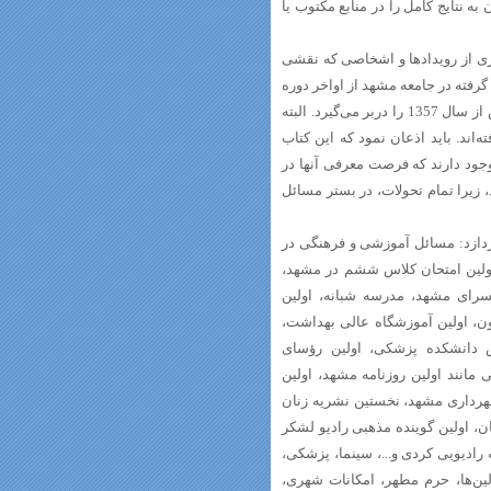
ه نتایج کامل را در منابع مکتوب یا
ی از رویدادها و اشخاصی که نقشی
ت گرفته در جامعه مشهد از اواخر دوره
قاجار بوده است، بنابراین محدوده زمانی کتاب بیشتر از اواخر دوره قاجار تا پیش از سال 1357 را دربر می‌گیرد. البته
اند. باید اذعان نمود که این کتاب
ود دارند که فرصت معرفی آنها در
 زیرا تمام تحولات، در بستر مسائل
دازد: مسائل آموزشی و فرهنگی در
اولین امتحان کلاس ششم در مشهد،
شسرای مشهد، مدرسه شبانه، اولین
چون، اولین آموزشگاه عالی بهداشت،
یس دانشکده پزشکی، اولین رؤسای
مانند اولین روزنامه مشهد، اولین
هرداری مشهد، نخستین نشریه زنان
ان، اولین گوینده مذهبی رادیو لشکر
ه رادیویی کردی و...، سینما، پزشکی،
لین‌ها، حرم مطهر، امکانات شهری،