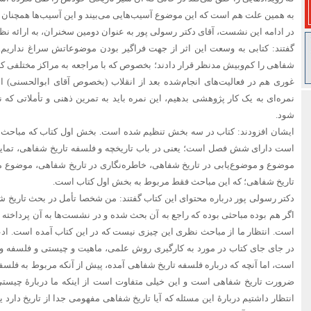
به همین علت هم است که این موضوع آسیب‌هایی می‌بیند و این آسیب‌ها همچنان گ
در ادامه این نشست، آقای دکتر رسولی پور به عنوان دومین سخنران، به ارائه نظر
گفتند: کتابی به وسعت این اثر از جهت فراگیر بودن موضوعاتش سراغ نداریم. ت
شفاهی را کم‌وبیش مدنظر قرار دادند؛ بخصوص که با مراجعه به مراکز مختلفی که
غوری هم در فعالیت‌های انجام‌شده بعد از انقلاب (بخصوص آقای ابوالحسنی) انج
نمره‌ای به یک کار پژوهشی بدهیم، این نمره باید به تمرین ذهنی و تأملاتی که نوی
شود.
ایشان افزودند: کتاب در سه بخش تنظیم شده است. بخش اول کتاب که مباحث
است دارای شش فصل است؛ یعنی در باب تاریخچه و فلسفه تاریخ شفاهی، تمای
موضوع و موضوع‌یابی در تاریخ شفاهی، خاطره‌نگاری در تاریخ شفاهی، موضوع 
تاریخ شفاهی؛ که این مباحث فقط مربوط به بخش اول کتاب است.
دکتر رسولی پور درباره محتوای این کتاب گفتند: من شخصا تأمل در بحث تاریخ شف
اگر هم بوده مباحثی بوده که راجع به آن بحث شده و در نشست‌ها به آن پرداخته 
است. انتظار ما از مباحث نظری این چیزی نیست که در این کتاب آمده است. اد
در جای جای کتاب در مورد به کارگیری روش علمی، ماهیت و چیستی و فلسفه 
است، اما آنچه که درباره فلسفه تاریخ شفاهی آمده، پیش از آنکه مربوط به فلسفه
ضرورت تاریخ شفاهی است و این خیلی متفاوت است از اینکه ما دربارۀ چیست
انتظار داشتیم دربارۀ این مسئله که آیا تاریخ شفاهی مفهومی جدا از تاریخ دارد