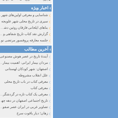
اخبار ویژه
شناسایی و معرف
سیری در تاریخ محلی شهر علویجه
بناهای ایلخانی فارفان روئین دشت اصفهان
گزارش نقد کتاب تاریخ شفاهی و جایگاه آن در تاریخ نگار
جلسه معارفه پروفسور مرتضی
آخرین مطالب
آیندهٔ تاریخ در عصر هوش مصنوعی
مردان بیمار ایرانی: اهمیت بیماری به عنوان عاملی در تفسیر تاری
اصفهان: شهر کودکان لهستانی
علل انقلاب مشروطه
معرفی کتاب در باب تاریخ محلی
معرفی کتاب
معرفی یک کتاب تازه در گردشگری ا
تاریخ اجتماعی اصفهان در دهه چه
تصاویر غربی در ایران عصر صفوی
زهان؛ دیار یاقوت سرخ