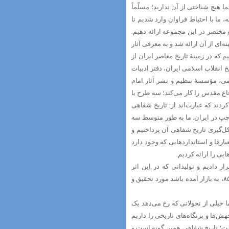
یچ شناختی از آن ندارید؛ مسلّماً
ما با احتیاط فراوان وارد شدیم تا
 مختصر در این مجموعه ارائه دهیم.
ای از آن ارائه شد و به معرفی آثار
ه در زمینۀ تاریخ معاصر ایران از
خ انقلاب اسلامی ایران، دفتر ادبیات
می، مؤسسۀ تنظیم و نشر آثار امام
ع مقدس را کار می‌کند؛ سه طرح یا
کردند که عبارت‌اند از: تاریخ شفاهی
ی چپ در ایران. ما به طور متوسط سه
ل‌گیری تاریخ شفاهی آن پرداختیم و
یارها و استانداردهایی که وجود دارد
ی را ارائه کردیم.
 سال‌های ۵۸ تا سال ۸۵ مورد بررسی قرار دادیم و تولیداتی که در این اثر
بررسی شده، مربوط به این محدودۀ زمانی است؛ یعنی اگر کارهایی بعد از سال ۸۵، به بازار آمده باشد مورد تحقیق و
ا خیلی از تحولاتی که رخ می‌دهد یک
‌ها و بزنگاه‌های تاریخی را داریم
ست؛ تاریخ شفاهی همین گونه است و