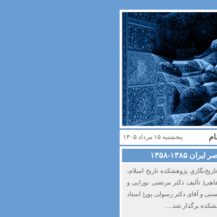
ام
پنجشنبه ۱۵ مرداد ۱۴۰۵
۱۳۸۵-۱۳۵۸
اسی و تاریخ‌نگاریِ پژوهشکده تاریخ اسلام،
هی( تألیف دکتر مرتضی نورایی و
سنی و آقای دکتر رسولی پور( استاد
کده برگذار شد.....