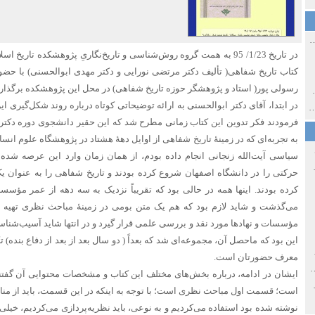
ی اولین‌های شهر مشهد
در تاریخ 1/23/ 95 به همت گروه روش‌شناسی و تاریخ‌نگاریِ پژوهشکده تا
کتاب تاریخ شفاهی( تألیف دکتر مرتضی نورایی و دکتر مهدی ابوالحسنی) با حضور
رسولی پور( استاد و پژوهشگر حوزه تاریخ شفاهی) در محل این پژوهشکده برگذار
ی معاصر ایران ۱۳۸۵-۱۳۵۸
در ابتدا، آقای دکتر ابوالحسنی به ارائه توضیحاتی کوتاه درباره روند شکل‌گیری ا
 نورائی در دپارتمان شرق‌شناسی دانشگاه صوفیا، بلغارستان
فرمودند فکر تدوین این کتاب زمانی مطرح شد که این حقیر دانشجوی دوره دکتری 
به تجربه‌ای که در زمینۀ تاریخ شفاهی از اوایل دهۀ هشتاد در پژوهشگاه علوم انسا
سیاسی آیت‌الله زنجانی انجام داده بودم، از همان زمان وارد این عرصه شده 
خ سیاسی ایران جدید
حرکتی را در دانشگاه اصفهان شروع کرده بودند و تاریخ شفاهی را به عنوان 
کرده بودند. اینها همه در حالی بود که تقریباً نزدیک به سه دهه از عمر مؤسس
می‌گذشت و شاید لازم بود که هم یک متن بومی در زمینۀ مباحث نظری تهیه شو
مؤسسات و نهادها مورد نقد و بررسی علمی قرار گیرد و در انتها شاید آسیب‌شناس
این بود که ماحصل آن، مجموعه‌ای شد که بعداً ( دو سال بعد از بعد از دفاع بنده)
صفهان
معرف حضورتان است.
ل و پنجاه از نگاه طنز نوروز جمشاد
ایشان در ادامه، درباره بخش‌های مختلف این کتاب و مشخصات محتوایی آن گف
 و قاجار
است؛ قسمت اول مباحث نظری است؛ با توجه به اینکه در این قسمت، باید از منابع 
نوشته شده بود استفاده می‌کردیم و به نوعی، باید نظریه‌پردازی می‌کردیم، خیلی 