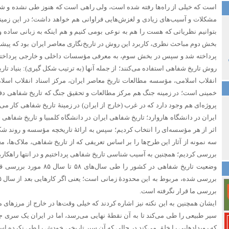
است که خیلی از راه‌ها رفته شده است، ولی راهی است که هنوز طی نشده و شما ه
مشکلات و آسیب‌های زیادی و لغزش‌هایی فراوانی هم خواهد داشت؛ در این زمینه، 
بتوانیم نظریاتی که هست را هم به نوعی بومی کنیم و هم اینکه به زبانی ساده و
بخش دوم مباحث نظری، کاربرد این روش در تاریخ‌نگاری معاصر ایران بود که پیشینه‌
پرداخته شد و سپس در بخش سوم، به معرفی مؤسسات داخلی و خارجی پرداختیم ک
روش تاریخ شفاهی استفاده می‌کنند؛ از جمله آنها (به ترتیب شکل گیری): بنیاد تاری
انقلاب اسلامی، مؤسسه مطالعات تاریخ معاصر ایران، مرکز اسناد انقلاب اسلا
خمینی است؛ در زمینه جنگ هم مرکز مطالعات و تحقیق جنگ که تاریخ شفاهی دفا
پروژه‌ای هم وجود دارد که در غرب (خارج از ایران) در زمینۀ تاریخ شفاهی کار می‌
ایران در دانشگاه هاروارد؛ تاریخ شفاهی ایران در دانشگاه کلمبیا و تاریخ شفاه
اثر از هر مؤسسه‌ای را انتخاب کردیم؛ سپس به ارائۀ تاریخچه مؤسسه و روند شک
سه نمونه از آثار این طرح‌ها را بر اساس تعریفی که از تاریخ شفاهی، ملاک‌ها، مع
بررسی کردیم؛ همچنین به آسیب شناسی تاریخ شفاهی پرداختیم و در انتها راهکارهای
وضعیت تاریخ شفاهی در کشور را طی
بررسی ما قرار نگرفته است.
ایشان همچنین به این نکته نیز اشاره کردند که خیلی وقت‌ها در خارج از مرزهای م
سیر طبیعی را طی می‌کند تا به آن نقطۀ نهایی می‌رسد، اما در ایران یک سری جهش
که رویدادهایی را خلق می‌کند در حالی که آن سیر تاریخی خودش را طی نکرده ا