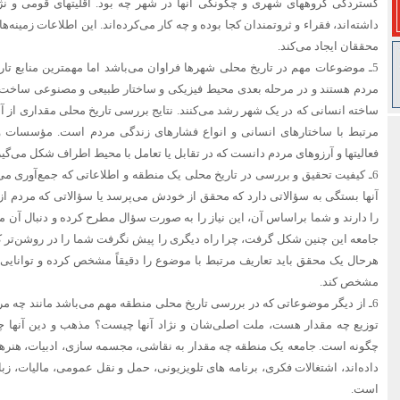
گستردگی گروههای شهری و چگونگی آنها در شهر چه بود. اقلیتهای قومی و نژ
داشته‌اند، فقراء و ثروتمندان کجا بوده و چه کار می‌کرده‌اند. این اطلاعات زمینه
محققان ایجاد می‌کند.
5ـ موضوعات مهم در تاریخ محلی شهرها فراوان می‌باشد اما مهمترین منابع تا
مردم هستند و در مرحله بعدی محیط فیزیکی و ساختار طبیعی و مصنوعی ساخت
ساخته انسانی که در یک شهر رشد می‌کنند. نتایج بررسی تاریخ محلی مقداری از آن
مرتبط با ساختارهای انسانی و انواع فشارهای زندگی مردم است. مؤسسات و س
فعالیتها و آرزوهای مردم دانست که در تقابل یا تعامل با محیط اطراف شکل می‌گیر
6ـ کیفیت تحقیق و بررسی در تاریخ محلی یک منطقه و اطلاعاتی که جمع‌آوری م
آنها بستگی به سؤالاتی دارد که محقق از خودش می‌پرسد یا سؤالاتی که مردم از
را دارند و شما براساس آن، این نیاز را به صورت سؤال مطرح کرده و دنبال آن می
جامعه این چنین شکل گرفت، چرا راه دیگری را پیش نگرفت شما را در روشن‌تر 
هرحال یک محقق باید تعاریف مرتبط با موضوع را دقیقاً مشخص کرده و توانایی‌ه
مشخص کند.
6ـ از دیگر موضوعاتی که در بررسی تاریخ محلی منطقه مهم می‌باشد مانند چه مرد
توزیع چه مقدار هست، ملت اصلی‌شان و نژاد آنها چیست؟ مذهب و دین آنه
چگونه است. جامعه یک منطقه چه مقدار به نقاشی، مجسمه سازی، ادبیات، هنره
داده‌اند، اشتغالات فکری، برنامه های تلویزیونی، حمل و نقل عمومی، مالیات، زبا
است.