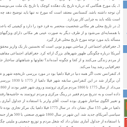
1ـ یک مورخ هنگامی که درباره تاریخ یک دهکده کوچک یا تاریخ یک ملت می‌نویسد 
آن توجه داشته باشد. کنستانس معتقد است که مورخ نه تنها باید توضیح دهد چه ات
است بلکه باید به چرایی کار بپردازد.
2ـ در تاریخ محلی هر مکانی شخصیت منحصر به فرد خود را دارد و کیفیتی که باع
با همسایه‌ای می‌شود و از طرف دیگر به صورت عینی هر مکانی دارای ویژگیهای
مسأله باید مورد توجه مورخ تاریخ محلی قرار گیرد.
3ـ جغرافیای اجتماعی از مباحثی مهم و نویی است که نخستین بار یک واریز محقق 
آمریکا درباره چگونگی ظهور شهرهای بزرگ ارائه کرد. جغرافیای اجتماعی مفاهیم 
از مردم زندگی می‌کنند و از کجا و چگونه آمده‌اند؟ تفاوتها و شباهتهای ساختار
جغرافیایی رشد پیدا می‌کند.
4ـ کنفرانس تحت اگر همه دنیا در فیلا دلفیا بود در مورد بررسی تاریخچه شهر و 
آن برگزار شد در ای
داده است و به تدریج مردم فقیر در رینگ مرکزی و مردم ثروتمند به حاشیه‌ها رفت
و تغییر الگوی ساختار شهری بوده است. آقای وارنر با استفاده از جداول آماری
دلفیا در طی 155 سال نشان داد. در سال 1775 فیلا دلفیا
سیاسی آمریکای جدید شد
با استفاده از جداول آماری نشان داد که شغل مردم و توزیع جمعیتی و ملیتی چگو