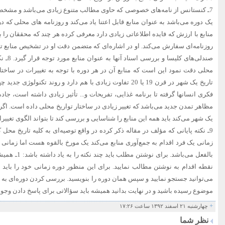
7ـ کنستانس از نامه‌های خصوصی که حاوی مطالب متنوع زیادی می‌باشد و مشخ
یک دوره می‌باشد به عنوان منابع قابل اعتنا یاد می‌کند و روزنامه های محلی که د
منابع با ارزش که فایده اطلاعاتی زیادی دارد معرفی کرده هر چند که محققان را به
روزنامه‌ای سفارش می‌کند. او در اشاره‌ای که متضمن دقت او در تشخیص منابع ت
صندلی‌های
محلی دقت نمود این است که منابع آن در هر دوره با توجه به تغییرات در ساختار
تاریخ یک شهر در قرن 19 یا 20 تفاوت زیادی با هم دارد و روند تکنو
فکری انسانها گرفته تا برنامه غذایی، تفریحات و... تأثیر زیادی داشته است، جاده‌ها،
مظاهر تمدن جدید می‌باشد که تغییر زیادی در ساختار تواریخ محلی داده است. اگر
یک شهر می‌کند باید همه این منابع را شناسایی و بررسی کند تا بتواند الگوی تغییرا
9ـ نکته پایانی که مؤلف در مقاله ذکر کرده در واقع توصیه‌ای به کلیه تاریخ محل ک
زمانی یک فرد اقدام به جمع‌آوری منابع می‌کند یک مورخ بالقوه هست اما زمانی 
بالفعل می‌باشد. ب
نقطه اقدام به نوشتن مطالب نمایید. برای این منظور دوره زمانی خود را باید 
می‌توانید جستجو نمایید و سپس همان دوره را بنویسید. بررسی کردن دوره‌ای به ش
موضوع رسیده باشید و در نهایت بدانید همیشه باید سؤالاتی برای پاسخ دادن وجود
+
چهارشنبه ۲۱ اسفند ۱۳۹۲ ساعت ۱۷:۲۶
نظر شما