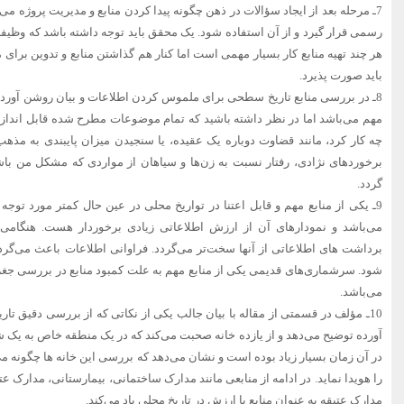
7ـ مرحله بعد از ایجاد سؤالات در ذهن چگونه پیدا کردن منابع و مدیریت پروژه می‌ب
رسمی قرار گیرد و از آن استفاده شود. یک محقق باید توجه داشته باشد که وظیفه او
هر چند تهیه منابع کار بسیار مهمی است اما کنار هم گذاشتن منابع و تدوین برای
باید صورت پذیرد.
8ـ در بررسی منابع تاریخ سطحی برای ملموس کردن اطلاعات و بیان روشن آوردن 
مهم می‌باشد اما در نظر داشته باشید که تمام موضوعات مطرح شده قابل اندازه‌گی
چه کار کرد، مانند قضاوت دوباره یک عقیده، یا سنجیدن میزان پایبندی به مذهب
برخوردهای نژادی، رفتار نسبت به زن‌ها و سیاهان از مواردی که مشکل من باشد
گردد.
9ـ یکی از منابع مهم و قابل اعتنا در تواریخ محلی در عین حال کمتر مورد توج
می‌باشد و نمودارهای آن از ارزش اطلاعاتی زیادی برخوردار هست. هنگامی 
برداشت های اطلاعاتی از آنها سخت‌تر می‌گردد. فراوانی اطلاعات باعث می‌گردد 
شود. سرشماری‌های قدیمی یکی از منابع مهم به علت کمبود منابع در بررسی جغرا
می‌باشد.
10ـ مؤلف در قسمتی از مقاله با بیان جالب یکی از نکاتی که از بررسی دقیق تار
آورده توضیح می‌دهد و از یازده خانه صحبت می‌کند که در یک منطقه خاص به یک
در آن زمان بسیار زیاد بوده است و نشان می‌دهد که بررسی این خانه ها چگونه می
را هویدا نماید. در ادامه از منابعی مانند مدارک ساختمانی، بیمارستانی، مدارک ع
مدارک عتیقه به عنوان منابع با ارزش در تاریخ محلی یاد می‌کند.