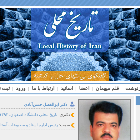
زنوشت
قلم میهمان
اعضا
اساتید
ارتباط با ما
ورود
ثبت ن
|
|
|
|
|
|
دکتر ابوالفضل حسن‌آبادی
دکتری:
تاریخ محلی دانشگاه اصفهان، ۱۳۹۲
سمت:
رئیس اداره اسناد و مطبوعات آس