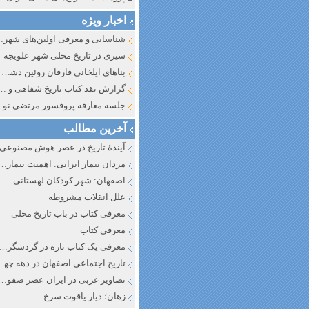
اخبار ویژه
شناسایی و معرف
سیری در تاریخ محلی شهر علویجه
بناهای ایلخانی فارفان روئین دشت اصفهان
گزارش نقد کتاب تاریخ شفاهی و جایگاه آن در تاریخ نگار
جلسه معارفه پروفسور مرتضی
آخرین مطالب
آیندهٔ تاریخ در عصر هوش مصنوعی
مردان بیمار ایرانی: اهمیت بیماری به عنوان عاملی در تفسیر تاری
اصفهان: شهر کودکان لهستانی
علل انقلاب مشروطه
معرفی کتاب در باب تاریخ محلی
معرفی کتاب
معرفی یک کتاب تازه در گردشگری ا
تاریخ اجتماعی اصفهان در دهه چه
تصاویر غربی در ایران عصر صفوی
زهان؛ دیار یاقوت سرخ