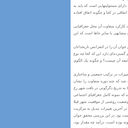
دارای مسئولیتهایی است که باید به
فاقی در کجا و چگونه اتفاق افتاده
ث کارکرد متفاوت آن محل جغرافیایی
 مشابهی با سایر جاها است که این
جوان آن را در کنفرانس تاریخدانان
گسترده‌ای دارد این که کجا چه نوع
 جامعه آن چیست؟ و چگونه یک الگوی
تغییرات در ترکیب جمعیتی و ساختاری
ن کنفرانس سابقه شهر فیلا دلفیا از 1775 تا 1930 بررسی شد که چند دوره متفاوت را نشان
می‌داد. از سال 1775 تا 1860 مردم مرکزی ثروتمند و روی شهر فقیر بودند از 1860 به تدریج دگرگونی در بافت شهر رخ
ند که نمونه کامل جغرافیای اجتماعی
 وضعیت روشنی از موقعیت شهر فیلا
 یک مرکز تجاری بوده تا در آخرین تغییرات تبدیل به مرکزیت
. این شهر در سال 1860 شهری صنعتی با 500 هزار جمعیت بود. در این بررسی محقق جوان
نه بوده است، درآمد چه مقدار بود،