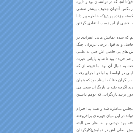
د تا امر واقع)تا آنجا که در توانشان بود و دایره
 خرمگس آنتوان چخوف بیشتر نقشی
سته و ژنده پوش(که خاطره پیر دانا
ه بخشی از این ژست انتقادی گرفتن
هم که شده نمایش هایی انفرادی در
 حاصل و به قول برخی عزیزان چنگ
مایش های بی حاصل اش حتی به علمی
م خریده بود تا شاید پایانی عبرت
به دنبال آن بود.اما نتیجه ای که
نی در اواسط و اواخر اجرای رقت
ازیگران حقا که استاد بود که همان
دند.اگرچه بقیه ی بازیگران سعی می
ر بزنند.بازیگرانی که توهم داشتن
 مجلس مناظره شد و همه به احترام
اند.در این میان چهره ی برافروخته
ه بود دیدنی و به نظر من البته
نقش اصلی اش در نمایش(کارگردان