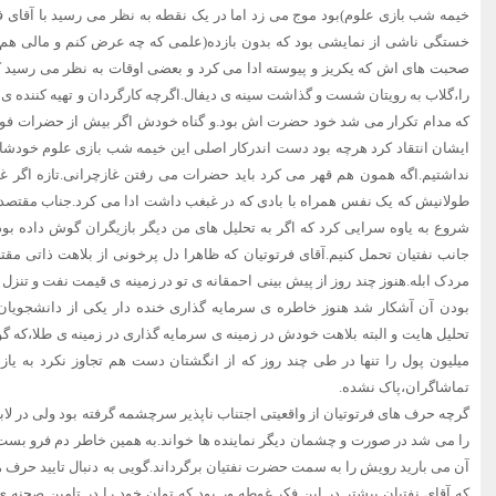
خیمه شب بازی علوم)بود موج می زد اما در یک نقطه به نظر می رسید با آقای ف
خستگی ناشی از نمایشی بود که بدون بازده(علمی که چه عرض کنم و مالی هم ک
صحبت های اش که یکریز و پیوسته ادا می کرد و بعضی اوقات به نظر می رسی
را،گلاب به رویتان شست و گذاشت سینه ی دیفال.اگرچه کارگردان و تهیه کننده ی
که مدام تکرار می شد خود حضرت اش بود.و گناه خودش اگر بیش از حضرات فوق ن
ایشان انتقاد کرد هرچه بود دست اندرکار اصلی این خیمه شب بازی علوم خودشان 
نداشتیم.اگه همون هم قهر می کرد باید حضرات می رفتن غازچرانی.تازه اگر غ
طولانیش که یک نفس همراه با بادی که در غبغب داشت ادا می کرد.جناب مقتص
شروع به یاوه سرایی کرد که اگر به تحلیل های من دیگر بازیگران گوش داده بودن
جانب نفتیان تحمل کنیم.آقای فرتوتیان که ظاهرا دل پرخونی از بلاهت ذاتی 
مردک ابله.هنوز چند روز از پیش بینی احمقانه ی تو در زمینه ی قیمت نفت و تنزل م
بودن آن آشکار شد هنوز خاطره ی سرمایه گذاری خنده دار یکی از دانشجویان
تحلیل هایت و البته بلاهت خودش در زمینه ی سرمایه گذاری در زمینه ی طلا،که گویا
میلیون پول را تنها در طی چند روز که از انگشتان دست هم تجاوز نکرد به یازد
تماشاگران،پاک نشده.
گرچه حرف های فرتوتیان از واقعیتی اجتناب ناپذیر سرچشمه گرفته بود ولی در ل
را می شد در صورت و چشمان دیگر نماینده ها خواند.به همین خاطر دم فرو بست 
آن می بارید رویش را به سمت حضرت نفتیان برگرداند.گویی به دنبال تایید حرف ها
که آقای نفتیان بیشتر در این فکر غوطه ور بود که توان خود را در تامین صحنه