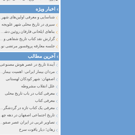
اخبار ویژه
شناسایی و معرف
سیری در تاریخ محلی شهر علویجه
بناهای ایلخانی فارفان روئین دشت اصفهان
گزارش نقد کتاب تاریخ شفاهی و جایگاه آن در تاریخ نگار
جلسه معارفه پروفسور مرتضی
آخرین مطالب
آیندهٔ تاریخ در عصر هوش مصنوعی
مردان بیمار ایرانی: اهمیت بیماری به عنوان عاملی در تفسیر تاری
اصفهان: شهر کودکان لهستانی
علل انقلاب مشروطه
معرفی کتاب در باب تاریخ محلی
معرفی کتاب
معرفی یک کتاب تازه در گردشگری ا
تاریخ اجتماعی اصفهان در دهه چه
تصاویر غربی در ایران عصر صفوی
زهان؛ دیار یاقوت سرخ