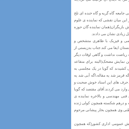
امعه گاه گریه و گاه خنده ای تلخ
در این میان نقشی که نماینده ی علوم
یش بازیگران(همان نماینده گان حوزه
ل زیادی نشان می دادند.
اضی و فیزیک با ظاهری متشخص و
ستان ایفا می کند.جناب بدزیستی از
 ریاضت نداشت و گاهی اوقات دیگر
ین نمایش مضحک(البته برای متقاعد
کشیدند که گویا در یک مجلسی به
گه قرمز شد یه مقاله،اگه آبی شد یه
ست.حرف های این استاد خوش صحبت و
وارد می کردند.آقای مقتصد که گویا
فنی مهندسی و بالاخره نماینده ی
ته و درهم شکسته همچون کولی ژنده
اطنی وی همچون بخار پیشانی مرحوم
ایش عمومی اداری کشور(که همچون