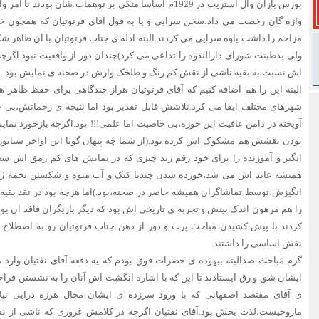
بورس بازان وال استریت در 1929م اساسا متکی بر توهمات شان بودن
واژه گان رخصت می داد،سخن سرایی و یا به قول آقای فرتوتیان که همچون
مزاحم را داشت یاوه سرایی می کردند.البته ادله ی جناب فرتوتیان با آن ظاهر شک
ولی بدطینت شورای دارالندوه را تداعی می کرد)چندان دور از واقعیت نبود.اگرچ
اش نسبت به بقیه ناشی از نقش کم رنگ و طلخک وارش در صحنه ی نمایش بود.
البته این را هم اضافه کنیم که آقای فرتوتیان هراز چندگاهی برای حفظ ظاهر 
شهرهای مختلف ایفا می کرد.تلاشش قابل تقدیر بود اما نتیجه ی زحماتش،بی
آویخته در دامن عافیت این حوزه،بی خاصیت اما علمی!!! بود.اگرچه بازخورد ن
بودن نقشش هم مشکوک اش کرده بود.(از شما چه پنهان گویا این اواخر سیانور ه
انگیز و آموزنده را برای خود رقم زند چیزی که در نمایش های کم رمق اش سخت 
همیشه عاید اش می شد،خورده شدن چندتا کیک و آب میوه و شکستن تخمه ژاپ
انگیزش،توسط تماشاگران همیشه حاضر در صحنه،بود.)اما هرچه بود در نقد بقیه ب
را هم مرهون اندک بینش و تجربه ی تاریخی اش بود که دیگر بازیگران فاقد آن بو
کردند با پیش کشیدن مباحث پرت و دور از ذهن جناب فرتوتیان رو به اصطلاح دو
نقش اساسی را داشتند.
گرم مباحث صدالبته بیهوده ی حضرات فوق بودم که یه دفعه آقای نفتیان وارد
ایشان شق و رق ایستادند تا این که با اشاره انگشت اش آنان را به نشستن فراخو
ی آقای مقتصد اصفهانی که با ورود سرزده ی ایشان مجال هرزه درایی نیافت
مازوخیست،لذت بخش بود.آقای نفتیان اگرچه در کلامش غروری که ناشی از 