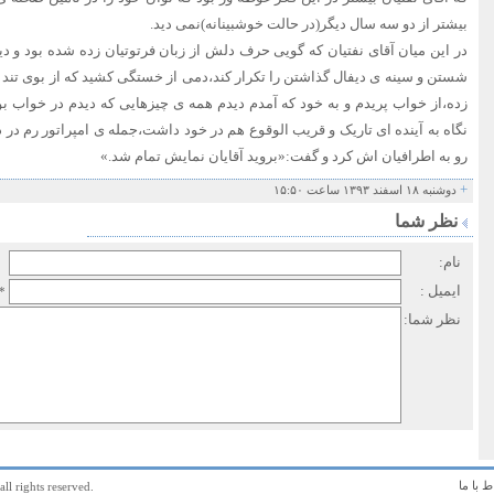
بیشتر از دو سه سال دیگر(در حالت خوشبینانه)نمی دید.
در این میان آقای نفتیان که گویی حرف دلش از زبان فرتوتیان زده شده بود و دیگ
شستن و سینه ی دیفال گذاشتن را تکرار کند،دمی از خستگی کشید که از بوی تند
زده،از خواب پریدم و به خود که آمدم دیدم همه ی چیزهایی که دیدم در خواب بوده
نگاه به آینده ای تاریک و قریب الوقوع هم در خود داشت،جمله ی امپراتور رم در 
رو به اطرافیان اش کرد و گفت:«بروید آقایان نمایش تمام شد.»
+
دوشنبه ۱۸ اسفند ۱۳۹۳ ساعت ۱۵:۵۰
نظر شما
نام:
ایمیل :
*
نظر شما:
اط با ما
all rights reserved.