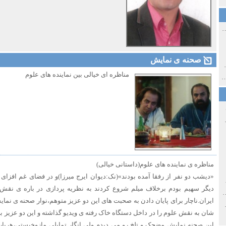
ی اولین‌های شهر مشهد
صحنه ی نمایش
ی معاصر ایران ۱۳۸۵-۱۳۵۸
مناظره ای خیالی بین نماینده های علوم
 نورائی در دپارتمان شرق‌شناسی دانشگاه صوفیا، بلغارستان
خ سیاسی ایران جدید
مناظره ی نماینده های علوم(داستانی خیالی)
«دیشب دو نفر از رفقا آمده بودند»(نک:دیوان ایرج میرزا)و در فضای غم افزای 
صفهان
دیگر سهیم بودم برخلاف میلم شروع کردند به نظریه پردازی در باره ی نقش
ل و پنجاه از نگاه طنز نوروز جمشاد
ایران.ناچار برای پایان دادن به صحبت های این دو عزیز متوهم،نوار صحنه ی نم
 و قاجار
شان به نقش علوم را در داخل دستگاه خاک رفته ی ویدیو گذاشته و این دو عزیز به
این صحنه نمایش مضحک و تلخ رو می دیدم ولی انگار تمایلی مازوخیستی،هربار 