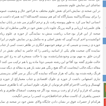
تماشای این نمایش علوم نشستیم.
در این صحنه ی نمایش،اجرای نقش علوم مختلف به فراخور حال و وضعیت عمومی ج
را برای بینندگان(البته بسیارآگاه که کم هم نیستند الحمدالله!!!)به همراه داشت.
انسانی ایفا می کرد به طور پیوسته رقت بار و ترحم انگیزتر می شد.در پایان نما
های علمی)به ارزیابی و البته پررنگ جلوه دادن نقش خود در قالبی مناظره ای تمای
صحنه از این قرار بود:جناب ریاضت منش:به نمایندگی از حوزه ی علوم ری
اتوکشیده و اخم کرده گویی که نقش اصلی و نه مکمل رو در نمایش علوم در ایران
حوزه ی زیست و شیمی که در توهم خودمهم انگاری در ظاهر دست کمی از جناب
نماینده گان صحبت های یکی از اساتید ریاضی را که حاضر به ایفای نقش در ا
کردن خلق به مهم بودن وجودشان)نشده بود با حالت مسخره ای به رخ اش می 
حالت طنزی گفته بود آقا!تو این رشته شیمی دوتا ماده رو با هم ترکیب می کنند ا
مقاله دیگه،جالب اینجاست که اگه هیچ رنگی هم نشد باز هم یه مقاله ی دیگه 
فرنگ رفته،شده بود پتکی که هراز چندگاه نماینده گان دیگر بر سر آقای بدزیستی 
تباری اصفهانی داشت از حوزه ی علوک اقتصادی و جناب معمارکج از حوزه ی 
کهنسال و واجب الاحترام آقای فرتوتیان از طرف علوم انسانی که با ظاهری خس
پوشی که قرار و آرام از او رخت بربسته بود.اگر چه وضعیت اسفناک ظاهری و ب
حسین پناهی(ر.ک:کاست سلام خداحافظ)حیرت کسی را برنمی انگیخت.
هرکدام از حضرات فوق در نشان دادن جایگاه والای نقش خود در صحنه ی نم