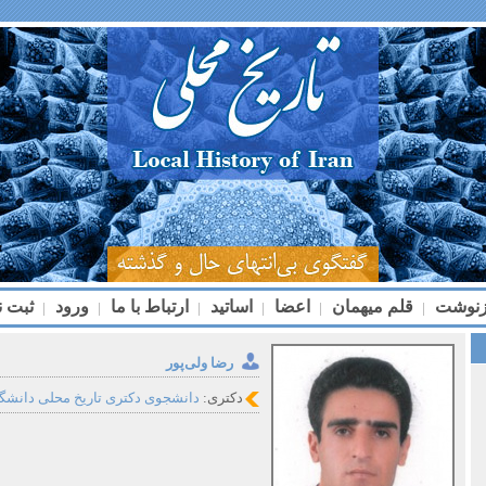
زنوشت
قلم میهمان
اعضا
اساتید
ارتباط با ما
ورود
ثبت ن
|
|
|
|
|
|
رضا ولی‌پور
دکتری:
دانشجوی دکتری تاریخ محلی دانشگ