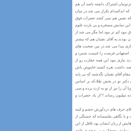
رتوتیان اشتراک داشته باشد آن هم
ه ابدا)مدام تکرار می شد.در میان
د که نفس هم نمی کشد حضرات فوق
 این نمایش مسخره و بی بازده علوم
بود کم تر نبود.اما مگر می شد از
بودند.یه آقای نفتیان هم که بیشتر
ازی پیدا می شد.در بین صحبت های
د اصفهانی فرصت را غنیمت شمرد و
د نیازی نبود این همه حقارت رو از
مقتصد داشت نعره کشید:خاموش باش
قام آقای نفتیان نگذشته که بی پایه
 دکتر تو در بخش طلا،که بر اساس
 آن را نیز از تو به ارث برده و سی
ه میلیون رساند.!!!از یاد حضرات و
ابلای حرف های دردآورش خشم و کینه
و با نگاهی ملتمسانه که خستگی از
یش از زبان ایشان بود.غافل از این
 ی نمایش مضحک و بی نتیجه ی علوم