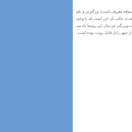
سوفه معروف است) بزرگترین و بلند
 عمر آن به 300 سال می رسد و نکته ی جالب آن این است که با وجود
ستقامت وبزرگی مردمان این روستا یاد می
از شهر زابل قابل رویت بوده است ،