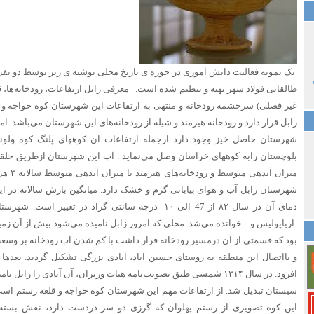
یک نمونه فعالیت دانش آموزی در حوزه ی تاریخ محلی نوشته ی زیر توسط دو نفر 
طالقانی فولاد شهر تهیه و تنظیم شده است. معرفی زابل ارتفاعات، رودخانه‌ها، ق
غیر فصلی) سرچشمه رودخانه و منتهی به ارتفاعات این شهرستان کوه خواجه و
زابل قرار دارد و رودخانه هیرمند و شیله از رودخانه‌های این شهرستان می‌باشد. اما
شهرستان حاصل خیز وجود دارد ازجمله ارتفاعات ان کوههای پلنگ کوه ولون
بلوچستان رابه کوههای خراسان وصل می‌نماید . آب این شهرستان ازطریق حلقه
میزان آب
دمای آن در سال ۸۲ از 47 الی ۱۰- درجه سانتی گراد در تغی
-اریاپولیس و... خوانده می‌شد. محلی که امروز زابل نامیده می‌شود بیش از آن زمین
بود که قسمتی از آن درمسیر رودخانه قرار داشت با کم شدن آب رودخانه بر و
و بااتصال این منطقه به روستای حسین آباد، آبادی بزرگی تشکیل گردید. بعده
سیستان تبدیل شد. از ارتفاعات مهم این شهرستان کوه خواجه و قلعه رستم است ک
این کوه تصویری از رستم پهلوان که گرزی دو سر دردست دارد، نقش بسته ‌ا