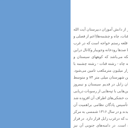
از دانش آموزان دبیرستان آیت الله
نات، چاه و چشمه‌ها(اعم از فصلی و
 قلعه رستم خواجه است که در غرب
 صدها رودخانه وجویبار وکانال دراین
که می‌باشد که کوههای سیستان و
 چاه - رشته قنات - رشته چشمه با
دهی متوسط و رودخانه‌های هیرمند با میزان آبدهی متوسط سالانه ۳ هزار میلیون مترمکعب تامین می‌شود.
شهرستان زابل آب‌ و هوای بیابانی گرم و خشک دارد. میانگین بارش سالانه در این شهرستان میلی متر ۷۴ و متوسط
یر است. شهرستان زابل در قدیم سیستان و نیمروز
‌هایی با تپه‌هایی از رسوبات دریایی
سعت خشکی‌های اطراف آن افزوده شد
ا تأسیس پادگان نظامی براهمیت آن
افزود. در سال ۱۳۱۴ شمسی طبق تصویب‌نامه هیات وزیران، آن آبادی را زابل نامیدند و در سال ۱۳۱۶ شمسی به مرکز
ه درغرب زابل قرار دارد. در فراز
ست. در دامنه‌های جنوبی آن نیز