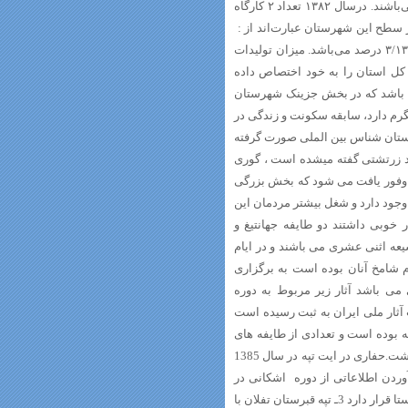
تعداد – واحد آن در نقاط روستایی و تعداد – واحد بقیه در نقاط شهری مستقر می‌باشند. درسال ۱۳۸۲ تعداد ۲ کارگاه
 سطح این شهرستان عبارت‌اند از :
کرومیت – مرمر – سنگ لاشه. سهم شهرستان از کارگاه‌های معدنی فعال استان ۳/۱۳ درصد می‌باشد. میزان تولیدات
کل استان را به خود اختصاص داده
باشد که در بخش جزینک شهرستان
ز و خونگرم دارد، سابقه سکونت و زندگی در
استان شناس بین الملی صورت گرفته
راد زرتشتی گفته میشده است ، گوری
ه وفور یافت می شود که بخش بزرگی
وجود دارد و شغل بیشتر مردمان این
خوبی داشتند دو طایفه جهانتیغ و
عه اثنی عشری می باشند و در ایام
م شامخ آنان بوده است به برگزاری
ی باشد آثار زیر مربوط به دوره
آثار ملی ایران به ثبت رسیده است
اجار به شکل قلعه بوده است و تعدادی از طایفه های
محلی نیز در آنجا اسکان داشتند، ولی پس از تخریب، دیگر اسکان در آن وجود نداشت.حفاری در ایت تپه در سال 1385
ردن اطلاعاتی از دوره اشکانی در
سیستان بود) 2ـ تپه گوری کهنه با شماره 7713 که در 2 کیلومتری شمال شرقی روستا قرار دارد 3ـ تپه قبرستان تفلان با