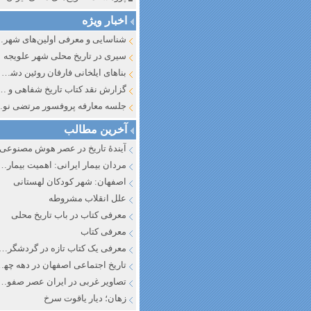
اخبار ویژه
شناسایی و معرف
سیری در تاریخ محلی شهر علویجه
بناهای ایلخانی فارفان روئین دشت اصفهان
گزارش نقد کتاب تاریخ شفاهی و جایگاه آن در تاریخ نگار
جلسه معارفه پروفسور مرتضی
آخرین مطالب
آیندهٔ تاریخ در عصر هوش مصنوعی
مردان بیمار ایرانی: اهمیت بیماری به عنوان عاملی در تفسیر تاری
اصفهان: شهر کودکان لهستانی
علل انقلاب مشروطه
معرفی کتاب در باب تاریخ محلی
معرفی کتاب
معرفی یک کتاب تازه در گردشگری ا
تاریخ اجتماعی اصفهان در دهه چه
تصاویر غربی در ایران عصر صفوی
زهان؛ دیار یاقوت سرخ