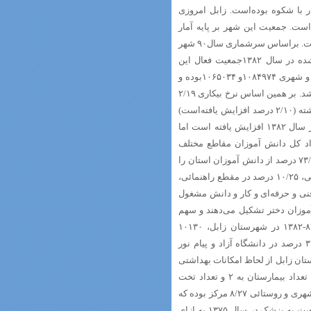
ر با شکوه بوده‌است. زابل امروزی
ست. جمعیت این شهر بر پایه آمار
سرشماری سال ۱۳۸۵ برابر با ۱۳۰۶۴۲ نفر است. این آمار متعلق به شهر زابل است. براساس سرشماری سال۹۰ شهر
زابل و روستاهای اطراف آن برابر با۵۲۳۴۵۳ می‌باشد براساس برآورد انجام شده در سال ۱۳۸۲جمعیت فعال این
شهرستان *(استان) ۲۴۱۹۲۳ نفر، جمعیت شاغل ۲۲۵۳۵۳ نفر به ترتیب روستایی و شهری ۱۰۸۴۹۷۴و ۱۰۶۵۰۳۴بوده و
ترکیب اشتغال به ترتیب کشاورزی صنعت و خدمات ۲۸ و ۸/۲۴ و ۲/۴۷ درصد می‌باشد. بر همین اساس نرخ بیکاری ۲/۱۹
درصد بوده که نسبت به سال ۱۳۷۵(نرخ بیکاری ۶ درصد بوده)،۱۱۳درصد رشد داشته (۲/۱۰ درصد افزایش یافته‌است)
میزان باسوادی شهرستان درسال۱۳۷۵ برابر ۵/۶۵ درصدبوده که به ۷۲ درصد در سال ۱۳۸۲ افزایش یافته‌ است اما
این رقم به ۸5 درصد رسیده ‌است در سال تحصیلی ۸۳-۱۳۸۲ تعداد کل دانش آموزان مقاطع مختلف
تحصیلی(بدون بزرگسالان و مراکز تربیت معلم) شهرستان ۹۵۴۷۳ نفر بوده که ۷۳/۱۷ درصد از دانش آموزان استان را
تشکیل می‌دهد. از کل دانش آموزان این شهرستان ۸۵/۵۱ درصد در مقطع ابتدائی، ۱۰/۲۵ درصد در مقطع راهنمائی،
ه در رشته‌های فنی و حرفه‌ای و کار و دانش مشغول
را دانش آموزان دختر تشکیل می‌دهند و سهم
دانش آموزان مناطق روستائی نیز ۸۵/۵۱ درصد می‌باشد. در سال تحصیلی ۸۳-۱۳۸۲ در شهرستان زابل، ۱۰۱۳۰
دانشجو در حال تحصیل بوده که از این تعداد ۷۰ در صد در دانشگاه دولتی و ۳۰ درصد در دانشگاه آزاد و پیام نور
 دانشجویان کنونی بیش از۱۵۰۰۰نفراست شهرستان زابل از لحاظ امکانات بهداشتی
و درمانی در سال ۱۳۷۵ دارای ۳ بیمارستان با ۲۲۰ تخت بوده که در سال ۱۳۸۲ تعداد بیمارستان به ۲ و تعداد تخت
بیمارستان نیز به ۲۴۹ رسیده‌است. همچنین در سال ۱۳۷۵ تعداد مراکز بهداشتی شهری و روستائی ۸/۲۷ مرکز بوده که
این رقم در سال ۱۳۸۲به ۲۰/۳۵ مرکز افزایش یافته‌است. نسبت برخورداری جمعیت به پزشک در سال ۱۳۷۵ به ازای