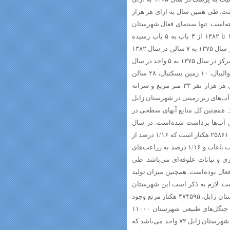
سبت در سال ۱۳۸۲ به ۲/۲۷ پزشک رسیده ‌است. طی همین سال به ازای هر هزار
خت بیمارستانی تغییر یافته‌است. تنها سینمای فعال شهرستان
زابل در سال ۱۳۸۷ تعطیل شد همچنین تعداد کتابخانه‌های عمومی از سال ۱۳۷۵ تا ۱۳۸۲ از ۴ باب به ۵ باب رسیده
‌است. از نظر سالن سخنرانی و نمایش حدود ۷۵ درصد رشد داشته و از ۴ سالن در سال ۱۳۷۵ به ۷ سالن در سال ۱۳۸۲
رسیده و تعداد مراکز فرهنگی ثابت کانون پرورش فکری کودکان و نوجوانان از ۵ مرکز در سال ۱۳۷۵ به ۵ واحد در سال
۱۳۸۲ رسیده‌است. این شهرستان از وجود 1 استادیوم، ۹ میدان فوتبال، ۴ زمین والیبال، ۱۰ زمین بسکتبال، ۲۸ سالن
ورزشی و ۳ ورزشگاه بهرمند می‌باشد. سرانه فضای ورزشی سرپوشیده به ازای هر هزار نفر ۳۳ متر مربع و سرانه
از ۵۷ متر مربع برای هزار نفر جمعیت است. در سال ۱۳۸۲ حجم آب‌های زیر زمینی در شهرستان زابل
. همچنین کل منابع آبهای سطحی در
ود ۵۰ میلیون متر مکعب از این آب‌ها برداشت شده‌است. در سال
زراعی ۸۳-۱۳۸۲ سطح زیر کشت محصولات زراعی و باغی شهرستان زابل بالغ بر ۲۵۸۶۱ هکتار است که ۱/۱۶ درصد از
سطح کشت زیر کشت استان را تشکیل می‌دهد. از این مقدار ۵۶/۱ درصد به کشت باغات و ۱/۱۶ درصد به زراعت‌های
 و نباتات علوفه‌ای می‌باشد. طی
ان فعال بوده‌است. همچنین میزان تولید
تیب ۳۷، ۱/۷، ۳ و – هزار تن بوده‌است. لازم به ذکر است این شهرستان
دارای ۳۱۶ واحد پرورش ماهی با تولید ۱۰۸هزار تن می‌باشد. در سال ۱۳۸۲ شهرستان زابل، ۴۷۴۵۹۵ هکتار مرتع وجود
داشته و مقدار علوفه قابل برداشت از این مراتع صفر تن بوده‌است. مساحت جنگل‌های طبیعی شهرستان ۱۱۰۰۰
هکتار و مساحت جنگل‌های مصنوعی نیز ۱۶۳۳ هکتار می‌باشد. تعداد صنایع موجود شهرستان زابل ۷۲ واحد می‌باشد که