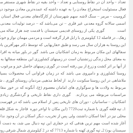
فعال مسئولیت استخراج معادن را به عهده داشته که عمده‌ترین معادن موجود در
اسمی سالانه گروه معدنی غیر فلزی – تن می‌باشد که – درصد تولیدات معدنی 
‌است. گوری یکی از روستای قدیمی سیستان با قدمت چند هزار ساله می 
زهک ، در فاصله 12 کیلومتری با زابل قرار گرفته است و مردمی مهمان نوا
این روستا به هزاران سال می رسد و طبق حفاریهایی که توسط دکتر مهرآفرین ب
سفالهای این مکان مربوط به زمان اشکانیان می باشد. گور در باور میانه به اف
به معنای محل زندگی زرتشتیان است در زمینهای کشاورزی این منطقه سفالها ب
از آنها بر اثر کشت و زرع از بین رفته است در گوری زمینهای حاصل خیز و مرغوب 
روستا کشاورزی و دامپروی می باشد که در زمان فراوانی آب محصولات بسیار 
ملاشاهی در این روستا سکونت دارند از لحاظ مذهبی مردمان روستای گوری ، شی
مربوط به ولادت ها و سوگواری های امامان معصوم (ع)، آنگونه که در خور مقا
مراسمات مربوطه می پردازند. گوری داری نقاط تاریخی و گردشگری زیادی م
اشکانیان – ساسانیان - دوران های تاریخی پس از اسلام می باشد که در فهرست 
1ـ تپه قلعه گوری با شماره ثبت7720 (این مکان تا اواخر دوره ق
آغاز شده است مهم ترین هدفی که در حفاری این تپه دنبال می شد، به دست آو