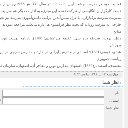
فعالیت خود در مدرسه به
دست کارگزاران انگلیسی از شرکت نفت، این مبارزه به ادارات دیگر هم سرایت کر
مدیریت مدرسه برکنارکرد. با عزل میس‌آیدین ترکیب دانش‌آموزی مدرسه نیز تغی
خارجی به مدرسه رودابه که تحت نظر فرانسوی‌ها اداره می‌شد، مراجعه نمودند.
منابع:
دلیل، پروین، صدیقه ذره بینی، عفیفه میرع
پرورش.
ریاست جمهوری.
معتمدی، اسفندیار(1386): اصفهان،مدارس نوین و مفاخر‌ آن، اصفهان، سازمان فرهنگی تفریحی شهرداری اصفهان.
+
چهارشنبه ۱۲ تیر ۱۳۹۸ ساعت ۰۹:۳۲
نظر شما
نام:
ایمیل :
*
نظر شما: