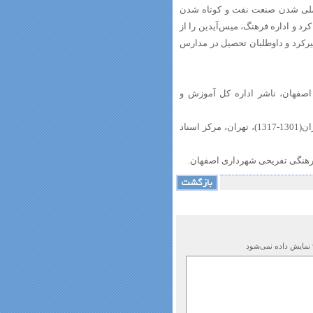
شت آیین ادامه داد. در سال 1331ش‌/1952م پس از ملی شدن صنعت نفت و کوتاه شدن
د و اداره فرهنگ، میس‌آیدین را از
یرکرد و داوطلبان تحصیل در مدارس
مادی( 1380): یادنامه بهشت‌آئین، اصفهان، ناشر اداره کل آموزش و
عبدی، عیسی(1381): اسنادی از مدارس ایرانی در خارج و مدارس خارجی در ایران(1301-1317)، تهران، مرکز اسناد
 نمایش داده نمی‌شود