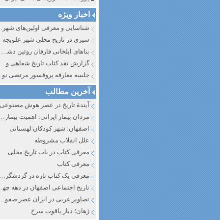
اخبار ویژه
شناسایی و معرف
سیری در تاریخ محلی شهر علویجه
بناهای ایلخانی فارفان روئین دشت اصفهان
گزارش نقد کتاب تاریخ شفاهی و جایگاه آن در تاریخ نگار
جلسه معارفه پروفسور مرتضی
آخرین مطالب
آیندهٔ تاریخ در عصر هوش مصنوعی
مردان بیمار ایرانی: اهمیت بیماری به عنوان عاملی در تفسیر تاری
اصفهان: شهر کودکان لهستانی
علل انقلاب مشروطه
معرفی کتاب در باب تاریخ محلی
معرفی کتاب
معرفی یک کتاب تازه در گردشگری ا
تاریخ اجتماعی اصفهان در دهه چه
تصاویر غربی در ایران عصر صفوی
زهان؛ دیار یاقوت سرخ