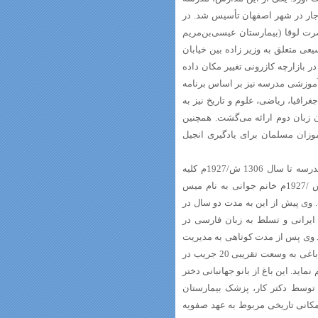
مظفرالدین شاه قاجار در شهر اصفهان تأسیس شد. در
رت لوقا (بیمارستان عیسی‌بن‌مریم
عی متعلق به وزیر زاده بین خیابان
 بازارچه کازرونی تغییر مکان داده
آموزشی مدرسه نیز بر اساس برنامه
افیا، ریاضی، علوم و تاریخ نیز به
نها 4 ساعت در هفته به عنوان زبان دوم ارائه می‌گشت. همچنین
وزان مسلمان برای یادگیری انجیل
با استناد به کارنامه دانش‌آموزان سابق دبیرستان بهشت‌آئین، از بدو تأسیس مدرسه تا سال 1306 ش/1927م کلیه
مدیران و معلمان مدرسه از اتباع انگلیس تشکیل شده بودند. در سال 1306 ش /1927م خانم جوانی به نام میس
 وی پیش از این به مدت دو سال در
ایرانی و تسلط به زبان فارسی در
 وی پس از مدت کوتاهی به مدیریت
مدرسه دوشیزگان برگزیده شود. میس آیدین در سال‌1307ش/1928م موفق شد باغی به وسعت تقریبی 20 جریب در
د. این باغ از بانو جهانبانی دختر
 توسط دکتر کار، پزشک بیمارستان
مکانی تاریخی مربوط به عهد صفویه