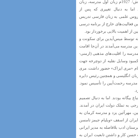
بنا گردید، نام بهشت‌آئین برای این مدرسه برگزیده شد. تا پیش از سال‌ ‌1306ش/ 1927م زبان اول مدرسه، زبان
ما به دنبال تغییری که پس از
تمام دروس علمی به زبان فارسی تدریس
ن فعالیت‌های خارج از برنامه درسی
 از اهمیت بالایی برخوردار بود.
که توسط میس‌آیدین برای سکونت و
ین مدرسه می‌آمدند در آن‌جا اقامت
مدرسه را اقلیت‌های مذهبی (ارمنی-
کمبود وسایل نقلیه از دوچرخه جهت
نام «مری ایزاک» حضور داشت. مری
ر سال 1317ش/1938م به عنوان مدرس زبان انگلیسی و همچنین رئیس دایره
 مدرسه رحمت‌آیین را تأسیس نمود.
د.
بیگانه بودند. اما به دنبال تصمیم
2/ 1319ش برابر با 19 دسامبر‌1940م مدارس خارجی به تملک دولت ایران در آمدند.
ن، مهرآئین یزد و مدرسه کرمان به
ت ایران از اسقف «ویلیام جیمز تامسن
تان ادب بلافاصله به مدیر ایرانی
حسن کار و داشتن تابعیت ایران به