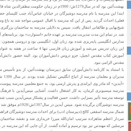
بهشت‌آئین بود که در سال‌1279ش/ 1900م در زمان حکومت 
ابتدا این مدرسه با نام مدرسه دوشیزگان در خیابان عباس‌آباد جنب کلیسای حض
فعلی) احداث گردید. پس از این که مدرسه با اقبال عمومی مواجه شد به باغ وسی
شیخ‌بهایی و طالقانی انتقال یافت. سپس به دلایلی مدرسه به ساختمان بزرگتری در
شد. در تمام این مدت مدیریت مدرسه بر عهده خانم «استوارت» بود. برنامه‌های 
مدارس انگلیسی پایه‌ریزی شده بود. زبان اول، انگلیسی بود و دروسی همچون: جغر
این زبان تدریس می‌شد و آموزش زبان فارسی ت
آموزش کتاب مقدس انجیل، جزو دروس دانش‌آموزان بود. البته حضور دانش‌آم
مقدس الزامی نبود.
«آیدین» که مادر وی ایرلندی و پدرش ارمنی بود، به جمع معلمین مدرسه پیوست.
مدرسه میسیونری کرمان، به‌ کار اشتغال داشت. آشنایی میس‌آیدین با فرهنگ 
توسعه مدرسه تأثیر بسزایی داشت. حسن فعالیت و پشتکار میس‌آیدین سبب شد
شمال مدرسه اسقفی کالج (دبیرستان ادب) برای احداث مدرسه دوشیزگان فراهم ‌نمای
سردار اعظم شاهزاده سرتیپ امان‌الله میرزا خریداری ‌شد و نقشه ساختمان
مرسلین که مهندس نیز بود ترسیم و آماده گشت. از آن‌ جایی که این مدرسه در 