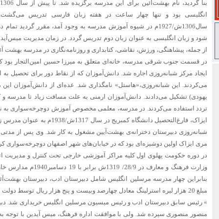
انگلیسی بود و تنها چهار ساعت در هفته زبان فارسی تدریس می‌گشت. ا
سال‌1306ش/1927م در شیوه آموزش مدرسه به وجود آمد، مقرر گردید 
شود و زبان انگلیسی به عنوان زبان دوم تدریس گردد. در زمان مدیریت میس‌آیدی
از جمله، پیشاهنگی، ورزش، نقاشی، کتابداری و روزنامه‌نگاری در مدرسه بهشت آئین
در قسمت جنوب شرقی مدرسه، خانه‌ای متعلق به میرزا حسین امین‌التجار بود 
ایجاد مرکز شبانه‌روزی اجاره شد. دانش‌آموزان که از نقاط دور برای تحصیل به ا
می‌کردند. این شبانه‌روزی،«‌هاستل» نامگذاری شد. عده‌ای از دانش‌آموزان این 
یهودی) تشکیل می‌دادند. دانش‌آموزان ارمنی به علت مسافت زیاد تا مدرسه و 
تردد استفاده می‌کردند. در مدرسه، معلمی مخصوص آموزش دوچرخه‌سواری به 
ایزاک، فارغ‌التحصیل دانشگاه کمبریج د
شبانه‌روزی دبیرستان دخترانه‌ی بهشت‌آیین مشغول به‌ کار شد. وی پس از مدتی
مری ایزاک اولین دوشیزه‌ای بود که در خیابان‌های شهر اصفهان دوچرخه‌سواری کر
در دوره حکومت پهلوی اول کلیه مراکز آموزشی خارجی تحت کنترل و مدیریت اتباع 
وزارت فرهنگ و معارف در‌ 8/9
بنابراین چهار مدرسه مرسلین انگلیس شامل دبیرستان ادب، دبیرستان بهشت‌آئی
مبلغ 20 هزار لیره استرلینگ معادل چهارصد وبیست و پنج هزار ریال توسط دول
» رئیس سابق دبیرستان ادب و رئیس میسیون مرسلین انگلیس خریداری شد. دبیرس
منصور منصوری سپرده شد. ولی با موافقت اداره فرهنگ، میس آیدین با توجه به 