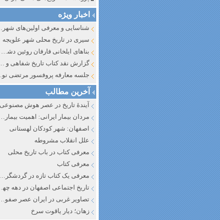
اخبار ویژه
شناسایی و معرف
سیری در تاریخ محلی شهر علویجه
بناهای ایلخانی فارفان روئین دشت اصفهان
گزارش نقد کتاب تاریخ شفاهی و جایگاه آن در تاریخ نگار
جلسه معارفه پروفسور مرتضی
آخرین مطالب
آیندهٔ تاریخ در عصر هوش مصنوعی
مردان بیمار ایرانی: اهمیت بیماری به عنوان عاملی در تفسیر تاری
اصفهان: شهر کودکان لهستانی
علل انقلاب مشروطه
معرفی کتاب در باب تاریخ محلی
معرفی کتاب
معرفی یک کتاب تازه در گردشگری ا
تاریخ اجتماعی اصفهان در دهه چه
تصاویر غربی در ایران عصر صفوی
زهان؛ دیار یاقوت سرخ