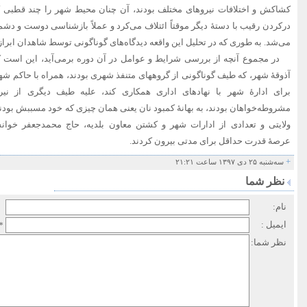
کشاکش و اختلافات نیروهای مختلف بودند، آن چنان محیط شهر را چند قطبی کر
درکردن رقیب با دستۀ دیگر موقتاً ائتلاف می‌کرد و عملاً بازشناسی دوست و دشمن
می‌شد. به طوری که در تحلیل این واقعه دیدگاه‌های گوناگونی توسط شاهدان ابر
در مجموع آنچه از بررسی شرایط و عوامل در آن دوره برمی‌آید، این است که
آذوقۀ شهر، که طیف گوناگونی از گروههای متنفذ شهری بودند، همراه با حاکم شهر
برای ادارۀ شهر با نهادهای اداری همکاری کند، علیه طیف دیگری از نیر
مشروطه‌خواهان بودند، به بهانۀ کمبود نان یعنی همان چیزی که خود مسببش بودند،
ولایتی و تعدادی از ادارات شهر و کشتن معاون بلدیه، حاج محمدجعفر خوان
عرصۀ قدرت حداقل برای مدتی بیرون کردند.
+
سه‌شنبه ۲۵ دی ۱۳۹۷ ساعت ۲۱:۲۱
نظر شما
نام:
ایمیل :
*
نظر شما: