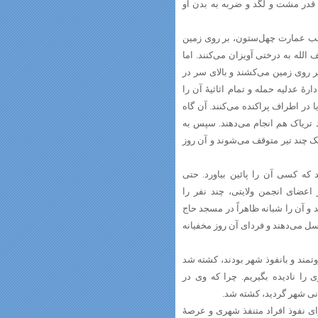
قدر مشت و لگد و ضربه به بدن او
ج جنب عمارت چهل‌ستون، بر روی زمین
لله به درختی آویزان می‌کنند. اما
بر روی زمین می‌کشند و بالای سر در
رۀ عدلیه حمله و تمام اثاثیۀ آن را
ا در اطراف پراکنده می‌کنند. آن گاه
دید تریاک هم انجام می‌دهند. سپس به
 چند تیر متوقف می‌شوند و آن روز
ه کسی آن را پائین بیاورد. حتی
 اعضای انجمن ولایتی، چند نفر را
 و آن را شبانه ظاهراً در مسجد حاج
 می‌دهند و فردای آن روز مخفیانه
تمند و بانفوذ شهر بودند، کشته شد
 را نادیده بگیریم. چرا که وی در
دنی شهر گردید، کشته شد.
ی نفوذ افراد متنفذ شهری و عرصۀ