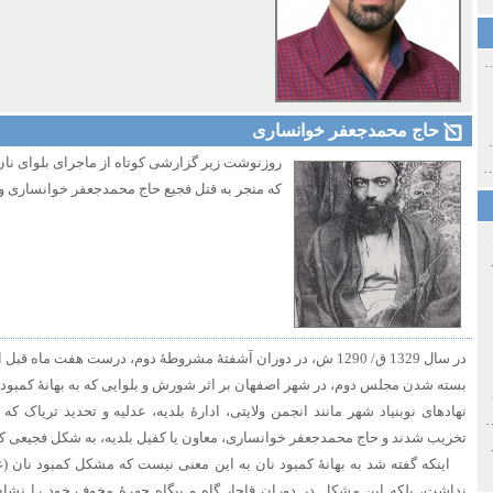
ی اولین‌های شهر مشهد
حاج محمدجعفر خوانساری
ی معاصر ایران ۱۳۸۵-۱۳۵۸
روزنوشت زیر گزارشی کوتاه از ماجرای بلوای ن
 نورائی در دپارتمان شرق‌شناسی دانشگاه صوفیا، بلغارستان
که منجر به قتل فجیع حاج محمدجعفر خوانساری و 
خ سیاسی ایران جدید
در سال 1329 ق/ 1290 ش، در دوران آشفتۀ مشروطۀ دوم، درست هفت ماه 
بسته شدن مجلس دوم، در شهر اصفهان بر اثر شورش و بلوایی که به بهانۀ کمبود نا
صفهان
نهادهای نوبنیاد شهر مانند انجمن ولایتی، ادارۀ بلدیه، عدلیه و تحدید تریاک
ل و پنجاه از نگاه طنز نوروز جمشاد
تخریب شدند و حاج محمدجعفر خوانساری، معاون یا کفیل بلدیه، به شکل فجیعی ک
 و قاجار
اینکه گفته شد به بهانۀ کمبود نان به این معنی نیست که مشکل کمبود نان (
نداشت، بلکه این مشکل در دوران قاجار گاه و بیگاه چهرۀ مخوف خود را نشان 