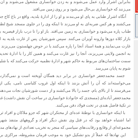
بنابراین اشرار وارد عمل می‌شوند و به زدن خوانساری مشغول می‌شوند و آن 
می‌زنند که خوانساری بی‌حال می‌شود و بر روی زمین می‌افتد.
آنگاه اشرار طنابی به پای او می‌بندند و او را از ادارۀ بلدیه، واقع در باغ کا
می‌کشند و هر کس ضربه‌ای به او می‌زند تا اینکه وی را در جلوی مسجد شیخ لطف ا
طناب پاره می‌شود و خوانساری به زمین می‌افتد. باز او را تا درب بازار قیصریه 
بازار کلاه دوزها وارونه آویزان می‌کنند. سپس شورشیان پس از غارت بلدیه به ادا
غارت می‌نمایند و همۀ اسناد آنجا را پاره می‌کنند یا در حوض چهلستون می‌ریزند ی
به انجمن ولایتی می‌ریزند، آنجا را نیز غارت می‌کنند و همین کار را با ادارۀ تح
سمت ساختمان‌های مربوط به حاکم شهر و ادارۀ نظمیه حرکت می‌کنند که با شلیک
شوم به پایان می‌رسد.
جسد محمدجعفر خوانساری در برابر دید همگان آویخته است و نمی‌گذارند ک
می‌خواسته‌اند که آن را آتش بزنند تا اینکه اول غروب کلباسی نامی، یکی از
می‌فرستد تا از بالای بام، جسد را بالا می‌کشند و از دست شورشیان نجات می‌دهند
محمدجعفر آباده‌ای (مسجدی که خانوادۀ خوانساری در ساخت آن نقش داشت) غسل
در تکیۀ فاضل هندی در تخت فولاد دفن می‌کنند.
با اینکه خوانساری با توطئۀ عده‌ای از محتکران شهر که جزو ملاکان و افراد ثرو
اما اشتباه خواهد بود که در قتل وی نقش دیگر افراد و گروههای متنفذ شهری
مجموعه‌ای از وقایع و رقابت‌های سیاسی که منجر به تخریب تعدادی از نهادهای م
این نهادها که عملاً از بدو تشکیل خود به موجب فرمان مشروطه، مراکزی برا