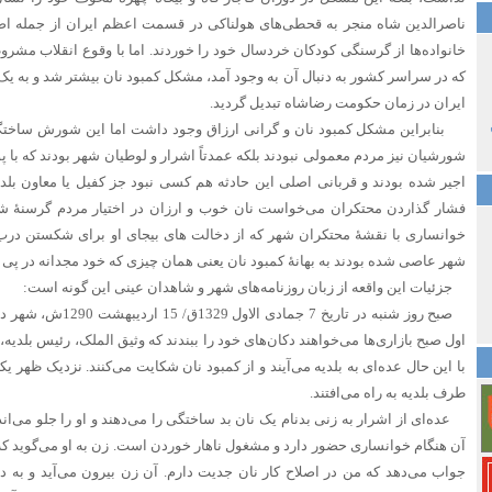
ناصرالدین شاه منجر به قحطی‌های هولناکی در قسمت اعظم ایران از جمله ا
خانواده‌ها از گرسنگی کودکان خردسال خود را خوردند. اما با وقوع انقلاب مشروط
که در سراسر کشور به دنبال آن به وجود آمد، مشکل کمبود نان بیشتر شد و به یک 
ایران در زمان حکومت رضاشاه تبدیل گردید.
بنابراین مشکل کمبود نان و گرانی ارزاق وجود داشت اما این شورش ساختگی
شورشیان نیز مردم معمولی نبودند بلکه عمدتاً اشرار و لوطیان شهر بودند که با پ
اجیر شده بودند و قربانی اصلی این حادثه هم کسی نبود جز کفیل یا معاون بلد
فشار گذاردن محتکران می‌خواست نان خوب و ارزان در اختیار مردم گرسنۀ شهر
خوانساری با نقشۀ محتکران شهر که از دخالت های بیجای او برای شکستن درب ا
شهر عاصی شده بودند به بهانۀ کمبود نان یعنی همان چیزی که خود مجدانه در پی 
جزئیات این واقعه از زبان روزنامه‌های شهر و شاهدان عینی این گونه است:
صبح روز شنبه در تاریخ 7
اول صبح بازاری‌ها می‌خواهند دکان‌های خود را ببندند که وثیق الملک، رئیس بلدیه، به
با این حال عده‌ای به بلدیه می‌آیند و از کمبود نان شکایت می‌کنند. نزدیک ظهر ی
طرف بلدیه به راه می‌افتند.
عده‌ای از اشرار به زنی بدنام یک نان بد ساختگی را می‌دهند و او را جلو می‌اندا
آن هنگام خوانساری حضور دارد و مشغول ناهار خوردن است. زن به او می‌گوید که 
جواب می‌دهد که من در اصلاح کار نان جدیت دارم. آن زن بیرون می‌آید و به 