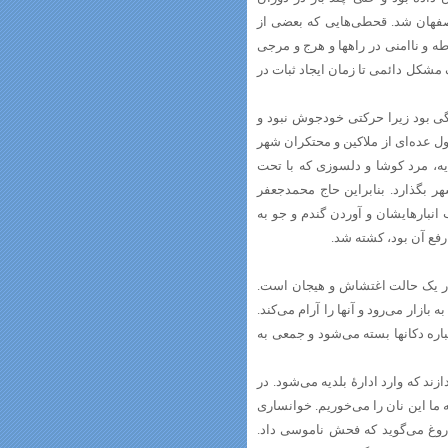
صفهان شد. قحطی‌هایی که بعضی از
ه و ناامنی در راهها و هرج و مرجی
مشکل دائمی تا زمان ایجاد ثبات در
 بود زیرا حرکتی خودجوش نبود و
ول عده‌ای از ملاکین و محتکران شهر
یه، مرد کوشا و دلسوزی که با تحت
 بگذارد. بنابراین حاج محمدجعفر
نبارهایشان و آوردن گندم و جو به
رفع آن بود، کشته شد.
 جمادی الاول 1329ق/ 15 اردیبهشت 1290ش، شهر در یک حالت اغتشاش و هیجان است.
 بازار می‌رود و آنها را آرام می‌کند.
کباره دکانها بسته می‌شود و جمعی به
زند که وارد ادارۀ بلدیه می‌شود. در
ما این نان را می‌خوریم. خوانساری
دروغ می‌گوید که فحش ناموسی داد.