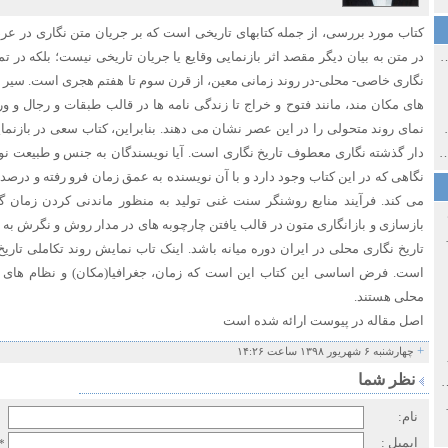
کتاب مورد بررسی، از جمله کتابهای تاریخی است که بر جریان متن نگاری در عرصه 
ی اولین‌های شهر مشهد
در متن به بیان دیگر مقصد اثر بازنمایی وقایع یا جریان تاریخی نیست؛ بلکه در تم
نگاری خاصی- محلی-در روند زمانی معین، از قرن سوم تا هفتم هجری است. سیر تح
های مکان مند، مانند فتوح و خراج تا زندگی نامه ها در قالب طبقات و رجال و ور
ی معاصر ایران ۱۳۸۵-۱۳۵۸
نمای روند متحولی را در این عصر نشان می دهند. بنابراین، کتاب سعی در بازنم
 نورائی در دپارتمان شرق‌شناسی دانشگاه صوفیا، بلغارستان
دار گذشته نگاری معطوف تاریخ نگاری است. آیا نویسندگان به جنس و طبیعت نو
نگاهی که در این کتاب وجود دارد و با آن نویسنده به عمق زمان فرو رفته و درصدد
می کند. فرآیند منابع روشنگر سنت غنی تولید به منظور ماندنی کردن زمان گ
بازسازی و بازانگاری متون در قالب یافتن چارچوبه های در مدار روش و نگرش به
خ سیاسی ایران جدید
تاریخ نگاری محلی در ایران دوره میانه باشد. اینک تاب نمایش روند تکاملی تاری
است. فرض اساسی این کتاب این است که زمان، جغرافیا(مکان) و نظام های س
محلی هستند.
اصل مقاله در پیوست ارائه شده است
+
چهارشنبه ۶ شهریور ۱۳۹۸ ساعت ۱۴:۲۶
صفهان
نظر شما
ل و پنجاه از نگاه طنز نوروز جمشاد
 و قاجار
نام:
ایمیل :
*