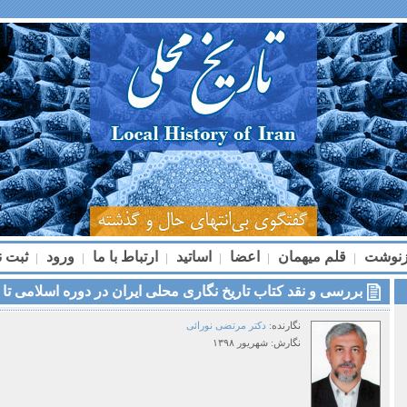
زنوشت
قلم میهمان
اعضا
اساتید
ارتباط با ما
ورود
ثبت ن
|
|
|
|
|
|
بررسی و نقد کتاب تاریخ نگاری محلی ایران در دوره اسلامی ت
نگارنده:
دکتر مرتضی نورائی
نگارش:
شهریور ۱۳۹۸