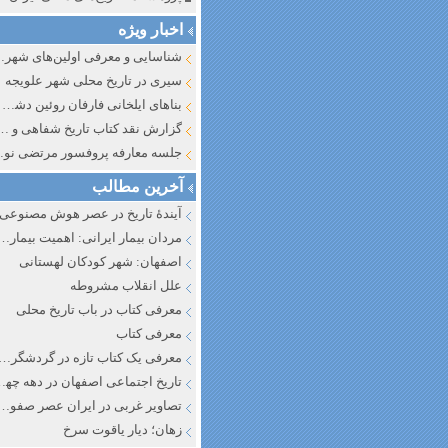
اخبار ویژه
شناسایی و معرف
سیری در تاریخ محلی شهر علویجه
بناهای ایلخانی فارفان روئین دشت اصفهان
گزارش نقد کتاب تاریخ شفاهی و جایگاه آن در تاریخ نگار
جلسه معارفه پروفسور مرتضی
آخرین مطالب
آیندهٔ تاریخ در عصر هوش مصنوعی
مردان بیمار ایرانی: اهمیت بیماری به عنوان عاملی در تفسیر تاری
اصفهان: شهر کودکان لهستانی
علل انقلاب مشروطه
معرفی کتاب در باب تاریخ محلی
معرفی کتاب
معرفی یک کتاب تازه در گردشگری ا
تاریخ اجتماعی اصفهان در دهه چه
تصاویر غربی در ایران عصر صفوی
زهان؛ دیار یاقوت سرخ