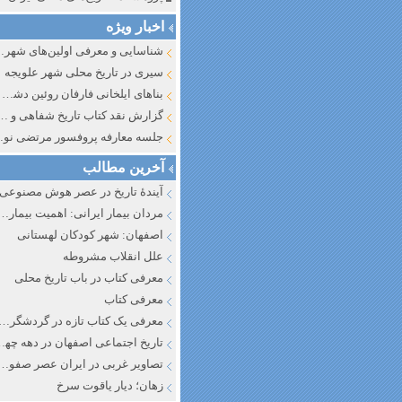
اخبار ویژه
شناسایی و معرف
سیری در تاریخ محلی شهر علویجه
بناهای ایلخانی فارفان روئین دشت اصفهان
گزارش نقد کتاب تاریخ شفاهی و جایگاه آن در تاریخ نگار
جلسه معارفه پروفسور مرتضی
آخرین مطالب
آیندهٔ تاریخ در عصر هوش مصنوعی
مردان بیمار ایرانی: اهمیت بیماری به عنوان عاملی در تفسیر تاری
اصفهان: شهر کودکان لهستانی
علل انقلاب مشروطه
معرفی کتاب در باب تاریخ محلی
معرفی کتاب
معرفی یک کتاب تازه در گردشگری ا
تاریخ اجتماعی اصفهان در دهه چه
تصاویر غربی در ایران عصر صفوی
زهان؛ دیار یاقوت سرخ