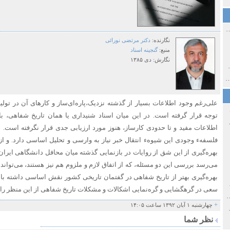
ی اولین‌های شهر مشهد
نگارنده:
دکتر مرتضی نورائی
منبع:
گنجینه اسناد
نگارش:
دی ۱۳۸۵
ی معاصر ایران ۱۳۸۵-۱۳۵۸
 نورائی در دپارتمان شرق‌شناسی دانشگاه صوفیا، بلغارستان
علی‌رغم وجود اطلاعات بسیار از گذشته نزدیک،پاره‌ای‌ساز و کارهای آن در تولید 
توجه قرار گرفته است. در این میان اسناد شنیداری یا همان تاریخ شفاهی، با و
خ سیاسی ایران جدید
اطلاعات مفید و تا حدودی کارساز، هنوز مورد ارزیابی جدی قرار نگرفته است. 
فلسفهء وجودی این شیوهء انتقال خبر نیاز به وارسی و تحلیل اساسی دارد. و از 
بهره‌گیری از این شق از روایات در بازنمایی گذشته میان محافل دانشگاهی ایران‌
می‌رسد بررسی این دو مسئله، که از اتفاق لازم و ملزوم هم نیز هستند، می‌تواند
بهره‌گیری بهتر از تاریخ شفاهی در گفتمان تاریخی کشور نقش‌ اساسی داشته باش
صفهان
سعی در گرهگشایی و گره‌نمایی اشکالات و مشکلات‌ تاریخ شفاهی از این منظر را د
ل و پنجاه از نگاه طنز نوروز جمشاد
+
چهارشنبه ۱ آبان ۱۳۹۲ ساعت ۱۴:۰۵
 و قاجار
نظر شما