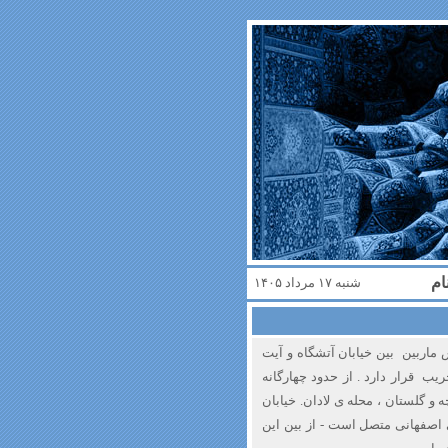
ام
شنبه ۱۷ مرداد ۱۴۰۵
 ماربین بین خیابان آتشگاه و آیت
اشرفی اصفهانی (کهندژ ) با مساحت 281 جریب قرار دارد . از حدود چهارگانه
و گلستان ، محله ی لادان. خیابان
 اصفهانی متصل است - از بین این