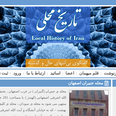
زنوشت
قلم میهمان
اعضا
اساتید
ارتباط با ما
ورود
ثبت ن
|
|
|
|
|
|
محله جنیران اصفهان
محله ی جنیران (گنیران ) در غرب اصفهان ، بخش
الله 
منتهی می شود به محله ی سودان ، محله ی کلیچه 
بهشت – که به خیابان آتشگاه و آیت الله اشرفی