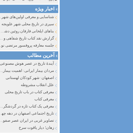
اخبار ویژه
شناسایی و معرف
سیری در تاریخ محلی شهر علویجه
بناهای ایلخانی فارفان روئین دشت اصفهان
گزارش نقد کتاب تاریخ شفاهی و جایگاه آن در تاریخ نگار
جلسه معارفه پروفسور مرتضی
آخرین مطالب
آیندهٔ تاریخ در عصر هوش مصنوعی
مردان بیمار ایرانی: اهمیت بیماری به عنوان عاملی در تفسیر تاری
اصفهان: شهر کودکان لهستانی
علل انقلاب مشروطه
معرفی کتاب در باب تاریخ محلی
معرفی کتاب
معرفی یک کتاب تازه در گردشگری ا
تاریخ اجتماعی اصفهان در دهه چه
تصاویر غربی در ایران عصر صفوی
زهان؛ دیار یاقوت سرخ