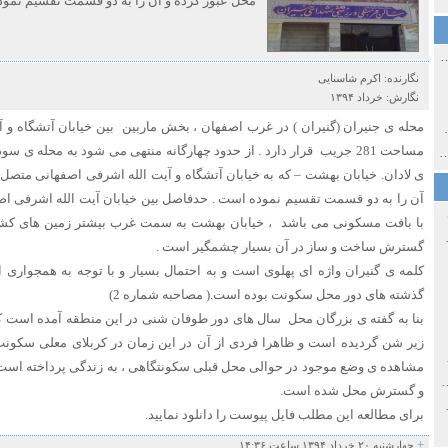
محل عبور کرده و آن را به دو قسمت تقسیم نمود
ی اولین‌های شهر مشهد
نگارنده:
اکرم شاسنایی
نگارش:
خرداد ۱۳۹۴
محله ی جنیران (گنیران ) در غرب اصفهان ، بخش ماربین بین خیابان آتشگاه و آی
ی معاصر ایران ۱۳۸۵-۱۳۵۸
مساحت 281 جریب قرار دارد . از حدود چهارگانه منتهی می شود به محله ی س
 نورائی در دپارتمان شرق‌شناسی دانشگاه صوفیا، بلغارستان
ی لادان. خیابان بهشت – که به خیابان آتشگاه و آیت الله اشرفی اصفهانی متصل 
آن را به دو قسمت تقسیم نموده است . حدفاصل بین خیابان آیت الله اشرفی اصف
با بافت مسکونی می باشد ، خیابان بهشت به سمت غرب بیشتر زمین های کشاو
خ سیاسی ایران جدید
گسترش ساخت و ساز در آن بسیار چشمگیر است .
کلمه ی گنیران واژه ای پهلوی است و به احتمال بسیار و با توجه به همجواری ای
گذشته های دور محل سکونت بوده است.( مصاحبه شماره 2)
بنا به گفته ی بزرگان محل سال های دور طوفان شنی در این منطقه آمده است 
زیر شن گردیده است و ظاهرا فردی از آن در این زمان در کربلای معلی سکو
صفهان
مشاهده ی وضع موجود در حوالی محل قبلی سکونتگاهی ، به زندگی پرداخته است
ل و پنجاه از نگاه طنز نوروز جمشاد
و گسترش محل شده است.
 و قاجار
برای مطالعه این مطلب فایل پیوست را دانلود نمایید.
+
چهارشنبه ۲۰ خرداد ۱۳۹۴ ساعت ۱۴:۳۶