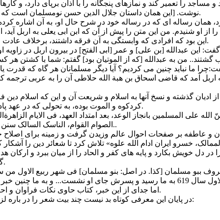
ساجد را تعمیر کند و نمازهای پنجگانه را با اذان برپای دارد، و کارهای 
نوشت. [این همان داستان جلال الدین حسن نومسلمان است که در منابع دوره اخیر عباسی و مغولی به آن مفصل پرداخته شده است].
د، همان رساله ای که در رساله خود در شرح حال او، به آن اشاره کرده
ا از او شنیدم. من این متن را پیش از آن که ابن ابی یعلی به اربل آید، از
این بود که افرادی که وابستگی به آن فرقه داشتند، برخلاف عادت اولی شان که پنهان کار بودند، این بار [مذهب] خود را آشکار می کردند.
 این عبدالله [بن علی] و عمر [ابی الفتح] در بیرون اربل در زاویه او
 گشتند.. من به عبدالله [که از الموتیان بود] گفتم: شما با کشتن هر 
 از ادیان گذشته و نسخ آنها به اسلام و شریعت آن و این که اسلام دین
کردکوه و الموت بوده، به تحولی که در عهد پادشاه جدید آن [جلال الدین حسن نومسلمان] رخ داده اشاره شده است.
 الله علی المسلمین بانجاز الوعد، بعد امتداد العهد، فی الایام الزاهرة‌
الصوام القوام، الناسک السالک سنن الخلفاء الراشدین المناصرین لدین الله امیر المؤمنین خلد الله سلطانه..
 و عاطفه بر صفحات احوال عالم وزیدن گرفت و زمینه برای اصلاح ح
الممالک، خسرو ایران ادام الله علوه» تلاش کرد تا شعائر دین را آشکار
ر دل خویش بکارد و پایه های کفر و الحاد را از میان ببرد و ارکان هدایت
گفته شده است که قرآن تا قیام قیامت دلیل صدق نبوت محمدی است.
 تصحیح بشار عواد، ص 400]
اما جدای از این خبر، کتاب حاوی نکات فراوان و احیانا شیرین دیگری است که برای شناخت فرهنگ این دوره جالب است.
در پایان این معرفی کوتاه بد نیست چند بیت شعر را در باره لزوم عاریه دادن کتاب به دوستان که ابن المعلمه آن را سروده نقل کنم: