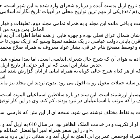
 مجلد، جلد اول تا ص 461 حاوی شرح حال 337 نفر است و باقی مانده این مجلد و به همراه تمامی 
الخامل بمن ورده من الاماثل» است و علی القاعده کامل نیست و این تنها بخشی از آن است.
 شمال عراق فعلی بوده و چهره هایی از همه نقاط اطراف آن به این دی
و توسط مصحح بنام عراقی، بشار عواد معروف به همراه صلاح محمد جزا
داده به هوای آن که شرح حال شعرای اندلسی است، اما بعدا معلوم شده 
حدس بشار این است که این اثر جزئی از تاریخ اربل است که باقی مانده و در مقدمه سعی کرده این مطلب را توضیح دهد.
سته این دوره است که از هر کدام شرح حالی کوتاه به همراه ابیاتی از آنان گزارش 
است، حاوی اخبار مهمی از تاریخ ایران و رجال ساکن در ایران نیز هست.
یه حملات مغول رو به افول می رود. بدون تردید این مجلد نیز مانند آنچ
 بسیار ارزشمند است. این سند در باره سلاطین اسماعیلی الموت است
 به نقاط مختلف نوشته می شود. نسخه ای از این متن که فارسی اس
ابن المستوفی ذیل شرح حال ابوحفص بن
او در این سفر همراه امیر ابوالفضل عبدالله بن علی که مشهور به «الاسلام الاسماعیلیة الالموتیه» است به اربل آمد».
همراه ابوحفص عمر بن ابی الفتح به اربل آمد و داستانی در این باره 