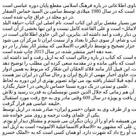
تاریخ اربل از شرف الدین ابی البرکات المبارک بن احمد اللخمی الاربلی (م 637) یکی از مهم ترین تواریخ محلی در ادبیات تاریخ نگارانه اسلامی است که در سال 1980 میلادی توسط سامی بن السید خماس الصفار
در دو مجلد در عراق چاپ شده است.
مجلد دوم، تعلیقات و فهارس بسیار مفصل برای این کتاب است. نام اصلی این کتاب «نباهة البلد
ار رفت و آمد داشته اند. بنابرین، این اثر، حاوی اطلاعاتی است در
ر تصحیح و توسط دارالغرب الاسلامی که بیشتر اثار بشار را در دو
سه دهه اخیر منتشر شده، در سال 2013 چاپ شده است.
است که کتاب در باره رجالی است که به اربل رفت و آمد داشته اند.
شده است. این قبیل آثار مانند قلائد الجمّان ابن شعّار که مربوط به همین ادوار
ه قبلا انتشار یافته بود می تواند تصویر بهتری از این دوره به لحاظ
علمی و تمدنی در یک دوره نسبتا حساس تاریخی در ا ختیار بگذارد.
، آن هم زمانی که جلال الدین حسن نومسلمان به قدرت رسید و تلاش
کرد با ابراز اسلام و تمسک به شریعت اسلامی، دشمنی امرای اطراف را که مرتب با اسماعیلیان در نبرد بودند، کم کند. وی در این کار توفیق یافت و بویژه در سال 609 وقتی مادر وی به حج رفت مورد استقبال
خلیفه عباسی هم قرار گرفت.
ت و از طرف وی به عنوان «خسرو ایران» صادر شده، در اربل توسط
یکی از علمای وقت ترجمه و روی منبر خوانده شد.
 ابی الفتح نوشته است: اصل او از تکریت و در خدمت الملک الظاهر بود. در سال 610 به اربل آمد و من همیشه نام او را از زبان دیگران می شنیدم و مشتاق دیدار او بودم.
بدست آو رخ داد که شهرت دارد. او همان کسی است که به «الملک خسرو