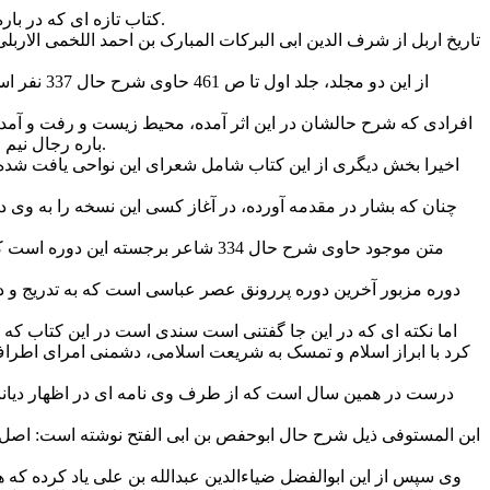
کتاب تازه ای که در باره تاریخ اربل بدست آمده و درباره شعرای وارد شده به این شهر است، حاوی اطلاعاتی در باره فرهنگ اسلامی مقطع پایان دوره عباسی است.
از این دو
افرادی که شرح حالشان در این اثر آمده، محیط زیست و رفت و آمدشان
باره رجال نیم قرن پایانی دولت عباسی در یک منطقه نسبتا وسیع که از یک سوی تا حلب و شام، از سوی دیگر تا بغداد و از سمت ایران تا مرکز آن می شود.
اخیرا بخش دیگری از این کتاب شامل شعرای این نواحی یافت شده 
چنان که بشار در مقدمه آورده، در آغاز کسی این نسخه را به وی 
متن موجود حاوی شرح حال 334 شاعر برج
دوره مزبور آخرین دوره پررونق عصر عباسی است که به تدریج و در سا
اما نکته ای که در این جا گفتنی است سندی است در این کتاب که
درست در همین سال است که از طرف وی نامه ای در اظهار دیانت
وی سپس از این ابوالفضل ضیاءالدین عبدالله بن علی یاد کرده که 