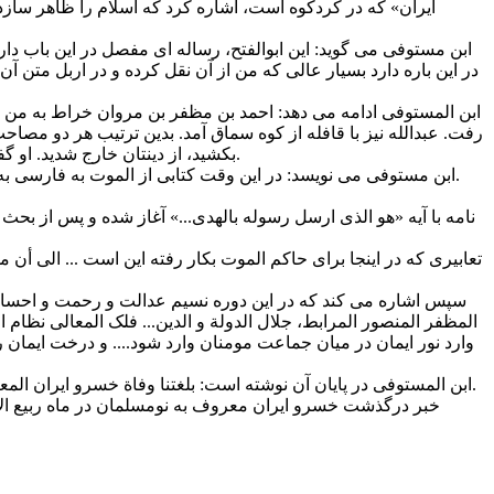
ایران» که در کردکوه است، اشاره کرد که اسلام را ظاهر سازد و م
ابن مستوفی می گوید: این ابوالفتح، رساله ای مفصل در این باب دار
در این باره دارد بسیار عالی که من از آن نقل کرده و در اربل متن آن ر
ابن المستوفی ادامه می دهد: احمد بن مظفر بن مروان خراط به من گفت:
رفت. عبدالله نیز با قافله از کوه سماق آمد. بدین ترتیب هر دو مصاحب
بکشید، از دینتان خارج شدید. او گفت:‌چرا ما نباید چنین می کردیم؟ آیا دیگر مسلمانان هر گاه که قدرت یافتند تا دیگران را بکشند این کار را نکردند؟ تا اینجا نقل احمد خراط بود.
ابن مستوفی می نویسد: در این وقت کتابی از الموت به فارسی به اربل آمد که قاضی اسحاق بن هبة الله حلاطی آن را به عربی ترجمه کرد و روز جمعه 16 جمادی الاخره سال 609 روی منبر اربل آن را خواند.
نامه با آیه «هو الذی ارسل رسوله بالهدی...» آغاز شده و پس از بحث
تعابیری که در اینجا برای حاکم الموت بکار رفته این است ... الی أن منّ
سپس اشاره می کند که در این دوره نسیم عدالت و رحمت و احسان
المظفر المنصور المرابط، جلال الدولة و الدین... فلک المعالی نظام 
وارد نور ایمان در میان جماعت مومنان وارد شود.... و درخت ایمان را د
ابن المستوفی در پایان آن نوشته است: بلغتنا وفاة‌ خسرو ایران المعروف ببو مسلمان [کذا. در اصل: بنو مسلمان] فی شهر ربیع الاول من سنة تسع عشرة و ست مأئه [619] و ولی ولده .... مکانه، فبلغنا انه قتل.
خبر درگذشت خسرو ایران معروف به نومسلمان در ماه ربیع الاول سال 619 به ما رسید و پسرش جای او نشست... و به ما چنین خبر رسید که او کشته شده است. [تاریخ اربل،