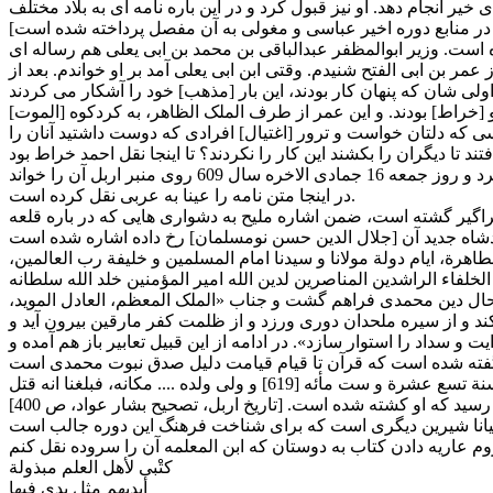
خیر انجام دهد. او نیز قبول کرد و در این باره نامه ای به بلاد مختلف
 است. وزیر ابوالمظفر عبدالباقی بن محمد بن ابی یعلی هم رساله ای
 عمر بن ابی الفتح شنیدم. وقتی ابن ابی یعلی آمد بر او خواندم. بعد از
 [خراط] بودند. و این عمر از طرف الملک الظاهر، به کردکوه [الموت]
کسی که دلتان خواست و ترور [اغتیال] افرادی که دوست داشتید آنان را
در اینجا متن نامه را عینا به عربی نقل کرده است.
 فراگیر گشته است، ضمن اشاره ملیح به دشواری هایی که در باره قلعه
الطاهرة، ایام دولة مولانا و سیدنا امام المسلمین و خلیفة رب العالمین،
ال دین محمدی فراهم گشت و جناب «الملک المعظم، العادل الموید،
 کند و از سیره ملحدان دوری ورزد و از ظلمت کفر مارقین بیرون آید و
 و سداد را استوار سازد». در ادامه از این قبیل تعابیر باز هم آمده و
کتْبی لأهل العلم مبذولة
أیدیهم مثل یدی فیها