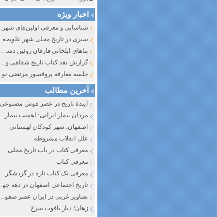
اخبار ویژه
شناسایی و معرف
سیری در تاریخ محلی شهر علویجه
بناهای ایلخانی فارفان روئین دشت اصفهان
گزارش نقد کتاب تاریخ شفاهی و جایگاه آن در تاریخ نگار
جلسه معارفه پروفسور مرتضی
آخرین مطالب
آیندهٔ تاریخ در عصر هوش مصنوعی
مردان بیمار ایرانی: اهمیت بیماری به عنوان عاملی در تفسیر تاری
اصفهان: شهر کودکان لهستانی
علل انقلاب مشروطه
معرفی کتاب در باب تاریخ محلی
معرفی کتاب
معرفی یک کتاب تازه در گردشگری ا
تاریخ اجتماعی اصفهان در دهه چه
تصاویر غربی در ایران عصر صفوی
زهان؛ دیار یاقوت سرخ