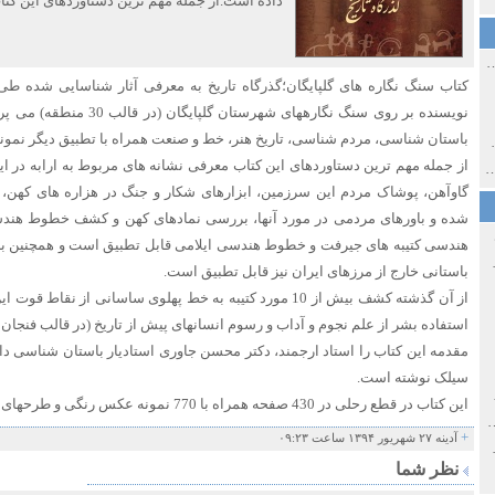
داده است.از جمله مهم ترین دستاوردهای این کتا
ی اولین‌های شهر مشهد
کتاب سنگ نگاره های گلپایگان؛گذرگاه تاریخ به معرفی آثار شناسایی شده 
نویسنده بر روی سنگ نگارههای شهر
باستان شناسی، مردم شناسی، تاریخ هنر، خط و صنعت همراه با تطبیق دیگر نمونه
ی معاصر ایران ۱۳۸۵-۱۳۵۸
از جمله مهم ترین دستاوردهای این کتاب معرفی نشانه های مربوط به ارابه در ا
 نورائی در دپارتمان شرق‌شناسی دانشگاه صوفیا، بلغارستان
گاوآهن، پوشاک مردم این سرزمین، ابزارهای شکار و جنگ در هزاره های کهن
شده و باورهای مردمی در مورد آنها، بررسی نمادهای کهن و کشف خطوط هندس
هندسی کتیبه های جیرفت و خطوط هندسی ایلامی قابل تطبیق است و همچنین برخ
خ سیاسی ایران جدید
باستانی خارج از مرزهای ایران نیز قابل تطبیق است.
از آن گذشته کشف بیش از 10 مورد کتیبه به خط پهلوی ساسانی از
استفاده بشر از علم نجوم و آداب و رسوم انسانهای پیش از تاریخ (در قالب فنجان نم
مقدمه این کتاب را استاد ارجمند، دکتر محسن جاوری استادیار باستان شناسی دا
سیلک نوشته است.
صفهان
این کتاب در قطع رحلی در 430 صفحه همراه با 770 نمونه عکس رنگی و طرحهای گرافیکی به چاپ رسیده است.
ل و پنجاه از نگاه طنز نوروز جمشاد
+
آدینه ۲۷ شهریور ۱۳۹۴ ساعت ۰۹:۲۳
 و قاجار
نظر شما