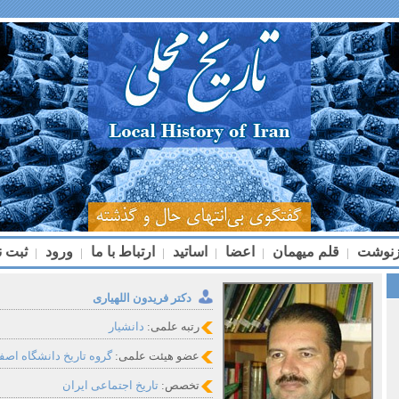
زنوشت
قلم میهمان
اعضا
اساتید
ارتباط با ما
ورود
ثبت ن
|
|
|
|
|
|
دکتر فریدون اللهیاری
رتبه علمی:
دانشیار
عضو هیئت علمی:
گروه تاریخ دانشگاه اصف
تخصص:
تاریخ اجتماعی ایران