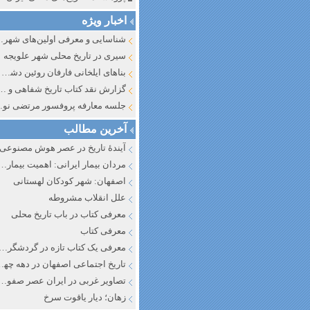
اخبار ویژه
شناسایی و معرف
سیری در تاریخ محلی شهر علویجه
بناهای ایلخانی فارفان روئین دشت اصفهان
گزارش نقد کتاب تاریخ شفاهی و جایگاه آن در تاریخ نگار
جلسه معارفه پروفسور مرتضی
آخرین مطالب
آیندهٔ تاریخ در عصر هوش مصنوعی
مردان بیمار ایرانی: اهمیت بیماری به عنوان عاملی در تفسیر تاری
اصفهان: شهر کودکان لهستانی
علل انقلاب مشروطه
معرفی کتاب در باب تاریخ محلی
معرفی کتاب
معرفی یک کتاب تازه در گردشگری ا
تاریخ اجتماعی اصفهان در دهه چه
تصاویر غربی در ایران عصر صفوی
زهان؛ دیار یاقوت سرخ