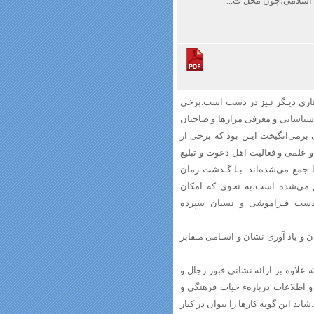
 اسلامی،چون محل ت...
آثاری دیـگر نـیز در دست است.برخی
شناسایی و معرفی مزارها و صاحبان
ی‌ برمی‌انگیخت ایـن بود که برخی از
 علمی و فعالیت اهل دعوت و تبلیغ
 جمع می‌شده‌اند. بـا گـذشت زمان
 می‌شده است،به‌ نحوی‌ که امکان
بـدست فـراموشی و نسیان سپرده
 و یاد آوری نشان و اسـامی مـقابر
 علاوه بر ارائه نشانی قبور رجال و
 و اطلاعات دربارهء حیات فرهنگی و
ید این گونه کارها را بتوان در کنار‌