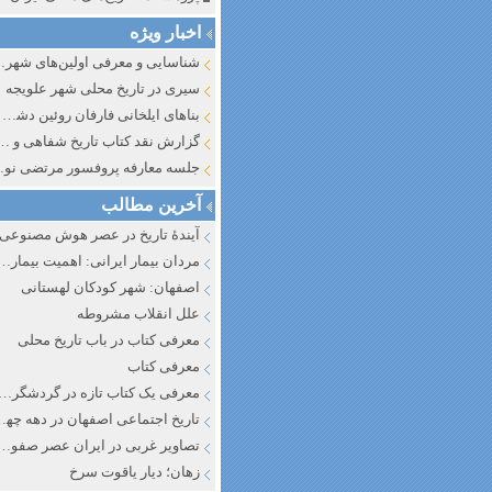
اخبار ویژه
شناسایی و معرف
سیری در تاریخ محلی شهر علویجه
بناهای ایلخانی فارفان روئین دشت اصفهان
گزارش نقد کتاب تاریخ شفاهی و جایگاه آن در تاریخ نگار
جلسه معارفه پروفسور مرتضی
آخرین مطالب
آیندهٔ تاریخ در عصر هوش مصنوعی
مردان بیمار ایرانی: اهمیت بیماری به عنوان عاملی در تفسیر تاری
اصفهان: شهر کودکان لهستانی
علل انقلاب مشروطه
معرفی کتاب در باب تاریخ محلی
معرفی کتاب
معرفی یک کتاب تازه در گردشگری ا
تاریخ اجتماعی اصفهان در دهه چه
تصاویر غربی در ایران عصر صفوی
زهان؛ دیار یاقوت سرخ