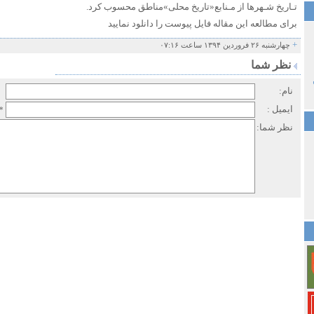
تـاریخ‌ شـهرها‌ از مـنابع«تاریخ محلی»مناطق محسوب کرد.
برای مطالعه این مقاله فایل پیوست را دانلود نمایید
+
چهارشنبه ۲۶ فروردین ۱۳۹۴ ساعت ۰۷:۱۶
نظر شما
نام:
ایمیل :
*
نظر شما: