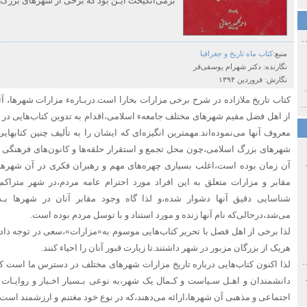
برمی‌انگیخت ایـن بود که برخی از شهرهای بزرگ
ی اولین‌های شهر مشهد
منبع:
​​​​کتاب ماه تاریخ و جغرافیا
نگارنده:
دکتر شهرام یوسفی‌فر
نگارش:
فروردین ۱۳۹۴
ی معاصر ایران ۱۳۸۵-۱۳۵۸
کتاب تاریخ ملازاده در شرح‌ برخی مزارات بخارا است‌.دربـارهء‌ مزارات شهرها، 
 نورائی در دپارتمان شرق‌شناسی دانشگاه صوفیا، بلغارستان
از اهل فضل مقیم شهرهای مختلف جامعهء اسلامی،اقدام به تدوین کتاب‌هایی در 
معروف‌ آنها می‌نموده‌اند.مهمترین انگیزه‌ای‌ که ایشان را به تألیف چنین کتابهای
شهرهای بزرگ اسلامی،چون محل تجمع و استقرار حلقه‌ها و کانون‌های فرهنگی و
خ سیاسی ایران جدید
آن زمان بوده‌‌ است‌،اغلب بسیاری چهره‌های مهم و رهبران فکری در آن شهرها
مقابر و مزارات متعلق به این افراد مورد احترام عامه مردم،در شهر متراکم
شناسایی دقیق آنها دشوار شده،و لذا گاه‌ وجود مقابر آنان در شهرها 
می‌شد،درحالی‌که نام‌ آنها زنده و مورد استناد و با توسل مردم بوده‌ است‌.
لذا برخی از اهل فصل با تحریر کتاب‌هایی موسوم به«مزارات»،سعی در توجه دادن‌
صفهان
هریک از بزرگان مزبور در شهر داشتند.تا زیارت‌ قبور‌ آنان‌ را احیاء کنند.
ل و پنجاه از نگاه طنز نوروز جمشاد
لذا اکنون‌ کتاب‌هایی‌ درباره‌ تاریخ مزارات شهرهای مختلف در دسترس ما است‌ که
 و قاجار
دانشمندان و اهـل سـیاست و کـمال یک شهر‌،به‌‌ نوعی‌ بـسیار اخـبار و روایـات
اجتماعی‌ و مذهبی‌‌ آن شهرها،ارائه می‌دهند،که در نوع خود مغتنم و ارزشمند است.شا