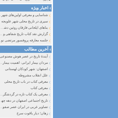
اخبار ویژه
شناسایی و معرف
سیری در تاریخ محلی شهر علویجه
بناهای ایلخانی فارفان روئین دشت اصفهان
گزارش نقد کتاب تاریخ شفاهی و جایگاه آن در تاریخ نگار
جلسه معارفه پروفسور مرتضی
آخرین مطالب
آیندهٔ تاریخ در عصر هوش مصنوعی
مردان بیمار ایرانی: اهمیت بیماری به عنوان عاملی در تفسیر تاری
اصفهان: شهر کودکان لهستانی
علل انقلاب مشروطه
معرفی کتاب در باب تاریخ محلی
معرفی کتاب
معرفی یک کتاب تازه در گردشگری ا
تاریخ اجتماعی اصفهان در دهه چه
تصاویر غربی در ایران عصر صفوی
زهان؛ دیار یاقوت سرخ