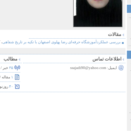
ی اولین‌های شهر مشهد
مقالات
ی معاصر ایران ۱۳۸۵-۱۳۵۸
بررسی عملکردآموزشگاه حرفه‌ای رضا پهلوی اصفهان با تکیه بر تاریخ شفاهی
،
آ
 نورائی در دپارتمان شرق‌شناسی دانشگاه صوفیا، بلغارستان
اطلاعات تماس
مطالب
ایمیل:
ssajadi90@yahoo.com
۳۵
خبر /
خ سیاسی ایران جدید
۱
مقاله /
۴۰
روزنو
صفهان
ل و پنجاه از نگاه طنز نوروز جمشاد
 و قاجار