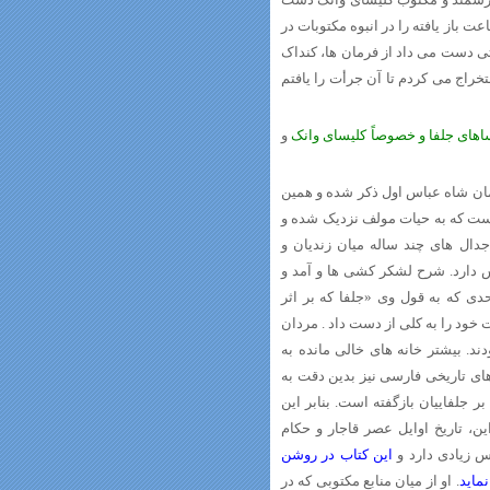
 باز یافته را در انبوه مکتوبات در
تی دست می داد از فرمان ها، کنداک
راج می کردم تا آن جرأت را یافتم
اهای جلفا و خصوصاً کلیسای وانک
و
مان شاه عباس اول ذکر شده و همین
است که به حیات مولف نزدیک شده و
جدال های چند ساله میان زندیان و
س دارد. شرح لشکر کشی ها و آمد و
دی که به قول وی «جلفا که بر اثر
ود را به کلی از دست داد . مردان
ند. بیشتر خانه های خالی مانده به
ده هایی که شاید در کتاب های تاریخی فارسی نیز بدین دقت به
جلفاییان بازگفته است. بنابر این
، تاریخ اوایل عصر قاجار و حکام
س زیادی دارد و
این کتاب در روشن
ماید
. او از میان منابع مکتوبی که در