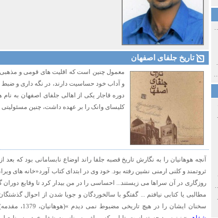
ی اولین‌های شهر مشهد
تاریخ جلفای اصفهان
ی معاصر ایران ۱۳۸۵-۱۳۵۸
معمول چنین است که اقلیت های قومی و مذهبی
 نورائی در دپارتمان شرق‌شناسی دانشگاه صوفیا، بلغارستان
و آداب خود حساسیت دارند، در نگه داری و ضبط تا
دوره قاجار یکی از اهالی جلفای اصفهان به نام 
کلیسای وانک را بر عهده داشت، چنین مسئولیتی ر
خ سیاسی ایران جدید
آنچه هوهانیان را به نگارش تاریخ قصبه جلفا راند اوضاع نابسامانی بود که بعد 
ثروتمند و کلنی ارمنی نشین رفته بود. خود وی در ابتدای کتاب آورد«خانه های ویرا
صفهان
روزگاری در آن سراها می زیستند... احساسی را در من بیدار کرد تا وقایع دوران گذشت
ل و پنجاه از نگاه طنز نوروز جمشاد
مطالبی یا کتابی نیافتم ... گفتگو با سالخوردگان و جویا شدن از احوال گذشتگان
 و قاجار
سخنان ایشان را در هیچ تاریخی مضبوط نمی دیدم »(هوهانیان، 1379، مقدمه) پس مولف از منبعی به نام «
شفاهی
» نیز سود جسته است. تا این که مولف به مناسبت شغل خود، به منابع 