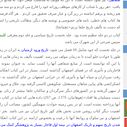
یافت. «هر روز با شتاب از کارهای موظف روزانه خود را فارغ می کردم و دو سه ساعت
هم ریخته و برهم انباشته در زیر گرد و غبار صرف تحقیق می کردم ... هر گاه فرص
ها، کتاب های خطی، نامه های خصوصی و نوشته های دیگر، مطالب تاریخی را استخ
که دست به تألیف تاریخ جلفا بزنم» (همانجا)
کتاب در دو جلد تنظیم شده بود . جلد نخست تاریخ سیاسی و جلد دوم معرفی
کلیس
سپس شرحی از این شهرک می باشد.
در جلد نخست که خود شامل 68 فصل می شود،
تاریخ ورود ارمنیان
به ایران در ز
طور با حوادث جلو آمده تا به زمان مولف می رسد. اهمیت تألیف به زمان هایی 
یا این که توانسته است از منابع شفاهی آنها را کسب نماید. به عنوان نمونه 
قاجاریان و تأثیری که در فضای اصفهان گذاشته است، بسیار در این کتاب انعکا
رفت سرداران و سپاه آنها و تأثیری که در خرابی اصفهان بر جای گذاشتند به ح
لشکرکشی های پیاپی شاهان مستعجل، شکوهش کاستی گرفته بود، جلال و جبروت خ
از میهن گریخته و در کشورهای دیگر سرگردان و ساکنان جلفا بیشتر از زنان بود
دست مسلمان ها افتاد» (هوهانیان، 1379، ص 267) دا
آنها پرداخته نشده است. او در پس زمینه حوادث سهمگین کشور، مصائب آن را بر 
اهمیت دیگر کتاب روشن شدن بخش های کور تاریخ ایران نیز می باشد. بجز این
اصفهان و نیز سلوک و روابط آنها با رعیت و بخصوص ارامنه در این کتاب انعکا
شدن تاریخ مبهم و تاریک اصفهان در نیمه اول قاجار بسیار به پژوهشگر کمک می ن