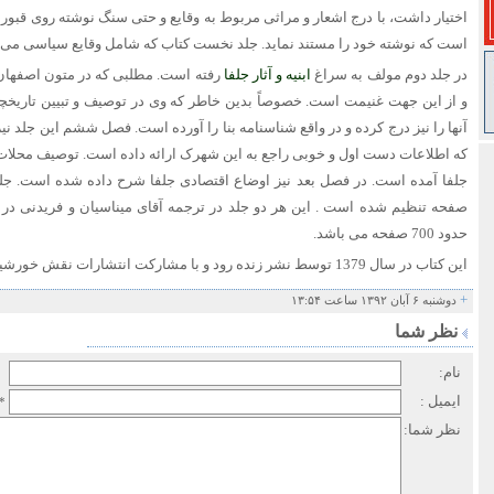
اختیار داشت، با درج اشعار و مراثی مربوط به وقایع و حتی سنگ نوشته روی قبور 
است که نوشته خود را مستند نماید. جلد نخست کتاب که شامل وقایع سیاسی می گردد حدود 80
در جلد دوم مولف به سراغ
ابنیه و آثار جلفا
رفته است. مطلبی که در متون اصفهان
و از این جهت غنیمت است. خصوصاً بدین خاطر که وی در توصیف و تبیین تاریخچه 
آنها را نیز درج کرده و در واقع شناسنامه بنا را آورده است. فصل ششم این جلد نیز
که اطلاعات دست اول و خوبی راجع به این شهرک ارائه داده است. توصیف محلات، 
صفحه تنظیم شده است . این هر دو جلد در ترجمه آقای میناسیان و فریدنی در
حدود 700 صفحه می باشد.
این کتاب در سال 1379 توسط نشر زنده رود و با مشارکت انتشارات نقش خورشید در اصفهان به چاپ رسیده است.
+
دوشنبه ۶ آبان ۱۳۹۲ ساعت ۱۳:۵۴
نظر شما
نام:
ایمیل :
*
نظر شما: