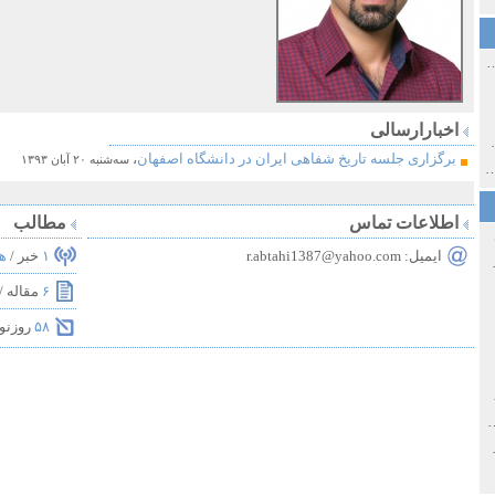
ی اولین‌های شهر مشهد
اخبارارسالی
ی معاصر ایران ۱۳۸۵-۱۳۵۸
برگزاری جلسه تاریخ شفاهی ایران در دانشگاه اصفهان
،
سه‌شنبه ۲۰ آبان ۱۳۹۳
 نورائی در دپارتمان شرق‌شناسی دانشگاه صوفیا، بلغارستان
اطلاعات تماس
مطالب
ایمیل:
r.abtahi1387@yahoo.com
۱
خبر /
هم
خ سیاسی ایران جدید
۶
مقاله /
۵۸
روزنو
صفهان
ل و پنجاه از نگاه طنز نوروز جمشاد
 و قاجار