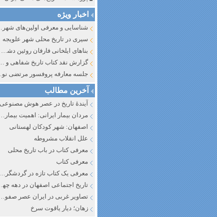
اخبار ویژه
شناسایی و معرف
سیری در تاریخ محلی شهر علویجه
بناهای ایلخانی فارفان روئین دشت اصفهان
گزارش نقد کتاب تاریخ شفاهی و جایگاه آن در تاریخ نگار
جلسه معارفه پروفسور مرتضی
آخرین مطالب
آیندهٔ تاریخ در عصر هوش مصنوعی
مردان بیمار ایرانی: اهمیت بیماری به عنوان عاملی در تفسیر تاری
اصفهان: شهر کودکان لهستانی
علل انقلاب مشروطه
معرفی کتاب در باب تاریخ محلی
معرفی کتاب
معرفی یک کتاب تازه در گردشگری ا
تاریخ اجتماعی اصفهان در دهه چه
تصاویر غربی در ایران عصر صفوی
زهان؛ دیار یاقوت سرخ