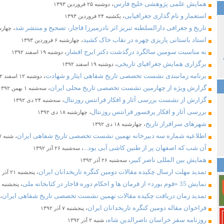
همایش علمی پژوهشی خلیج فارس
،
دوشنبه ۲۵ فروردین ۱۳۹۳
استعمار و نام گذاری جغرافیایی
،
یکشنبه ۲۴ فروردین ۱۳۹۳
تاریخ و جغرافی دارالسلطنه تبریز اثر نادرمیرزا قاجار، تصحیح و منتشر شد
،
چهارشنبه ۶ فر
استاد باستانی پاریزی چهره در نقاب خاک کشید
،
چهارشنبه ۶ فروردین ۱۳۹۳
به مناسبت سومین سالگرد درگذشت دکتر ایرج افشار
،
دوشنبه ۱۹ اسفند ۱۳۹۲
برگزاری همایش جغرافیای تاریخی
،
دوشنبه ۱۹ اسفند ۱۳۹۲
برنامه زمانبندی نشست تخصصی تاریخ شفاهی ایثار و شهادت
،
دوشنبه ۱۲ اسفند ۱۳۹۲
گزارش ویژه از چهارمین نشست تخصصی تاریخ محلی ایران
،
سه‌شنبه ۱ بهمن ۱۳۹۲
گزارش از نشست بررسی آثار و افکار فرانتس روزنتال
،
سه‌شنبه ۲۴ دی ۱۳۹۲
بررسی آثار و افکار پرفسور فرانتس روزنتال
،
چهارشنبه ۱۸ دی ۱۳۹۲
شهرهای سرافراز تاریخ
،
چهارشنبه ۱۸ دی ۱۳۹۲
اطلاعیه شماره سه دبیرخانه نهمین نشست تخصصی تاریخ شفاهی ایران
،
شنبه ۷ دی ۱۳۹۲
آن شب که اصفهان پر از طنین کاشی آبی بود...
،
سه‌شنبه ۲۶ آذر ۱۳۹۲
همایش بین المللی ناصر کبیر
،
سه‌شنبه ۲۶ آذر ۱۳۹۲
تمدید مهلت ارسال چکیده مقالات دومین کنگره تاریخدانان ایران
،
پنجشنبه ۲۱ آذر ۱۳۹۲
نمایش 35 «فوم بورد» از فرمان ها و احکام دوره قاجار در کتابخانه ملی
،
پنجشنبه ۲۱ آذر ۱۳۹۲
تمدید زمان دریافت چکیده مقالات نهمین نشست تخصصی تاریخ شفاهی ایران
،
فراخوان مقاله دومین کنگره تاریخدانان ایران
،
پنجشنبه ۷ آذر ۱۳۹۲
روزنامه سفر خراسان ناصرالدین شاه
،
شنبه ۲ آذر ۱۳۹۲