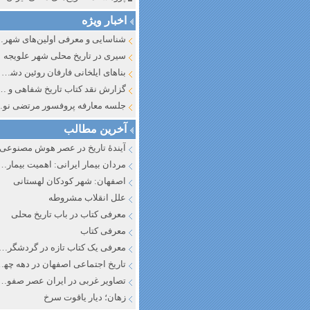
اخبار ویژه
شناسایی و معرف
سیری در تاریخ محلی شهر علویجه
بناهای ایلخانی فارفان روئین دشت اصفهان
گزارش نقد کتاب تاریخ شفاهی و جایگاه آن در تاریخ نگار
جلسه معارفه پروفسور مرتضی
آخرین مطالب
آیندهٔ تاریخ در عصر هوش مصنوعی
مردان بیمار ایرانی: اهمیت بیماری به عنوان عاملی در تفسیر تاری
اصفهان: شهر کودکان لهستانی
علل انقلاب مشروطه
معرفی کتاب در باب تاریخ محلی
معرفی کتاب
معرفی یک کتاب تازه در گردشگری ا
تاریخ اجتماعی اصفهان در دهه چه
تصاویر غربی در ایران عصر صفوی
زهان؛ دیار یاقوت سرخ