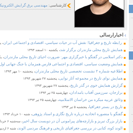
کارشناسی:
مهندسی برق گرایش الکترونیک دان
ی اولین‌های شهر مشهد
اخبارارسالی
ی معاصر ایران ۱۳۸۵-۱۳۵۸
​​​ رابطه تاریخ و جغرافیا؛ نقش آب در حیات سیاسی، اقتصادی و اجتماعی ایران
،
پنج
 نورائی در دپارتمان شرق‌شناسی دانشگاه صوفیا، بلغارستان
همایش تاریخ محلی مازندران برگزار شد
،
یکشنبه ۱۰ اسفند ۱۳۹۳
دکتر اسلامی در گفتگو با خبرگزاری مهر: ضرورت احیای تاریخ محلی مازندران
،
یکش
همایش وضعیت سیاسی، اقتصادی و اجتماعی فارس همزمان با جنگ جهانی اول
خ سیاسی ایران جدید
اطلاعیه شماره ۲ نشست تخصصی تاریخ محلی مازندران
،
پنجشنبه ۱۰ مهر ۱۳۹۳
همایش نوای تاریخ در مجموعه آثار نوایی
،
پنجشنبه ۲۷ شهریور ۱۳۹۳
گزارش همایش خوی در گذر تاریخ
،
پنجشنبه ۲۷ شهریور ۱۳۹۳
برازجان، سرزمین آفتاب بامدادان
،
چهارشنبه ۲۵ تیر ۱۳۹۳
وثائق عربیه مبکره من خراسان الاسلامیه
،
چهارشنبه ۲۵ تیر ۱۳۹۳
صفهان
تاریخ در بستر جغرافیا
،
پنجشنبه ۵ تیر ۱۳۹۳
ل و پنجاه از نگاه طنز نوروز جمشاد
گفتگو با منصوره اتحادیه درباره تاریخ نگاری و اسناد پژوهی
،
شنبه ۱۰ خرداد ۱۳۹۳
 و قاجار
بازار بزرگ تبریز و بازارچه‌های پیرامونی آن در دویست سال اخیر
،
سه‌شنبه ۶ خرداد ۱۳۹۳
الوند کوه، ​​کتابی در بررسی جغرافیای تاریخی و فرهنگ مردمی الوند
،
شنبه ۶ اردیبهشت ۱۳۹۳